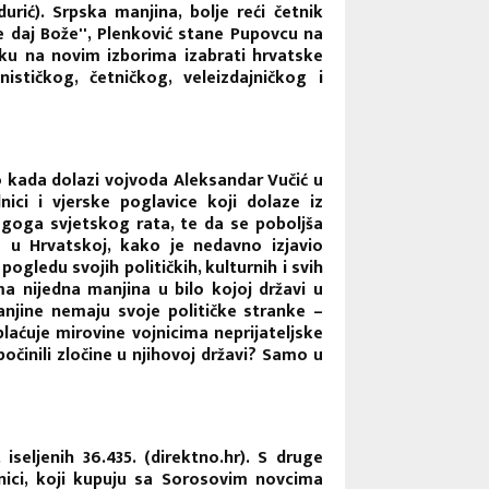
urić). Srpska manjina, bolje reći četnik
e daj Bože'', Plenković stane Pupovcu na
iku na novim izborima izabrati hrvatske
stičkog, četničkog, veleizdajničkog i
o kada dolazi vojvoda Aleksandar Vučić u
lnici i vjerske poglavice koji dolaze iz
Drugoga svjetskog rata, te da se poboljša
e u Hrvatskoj, kako je nedavno izjavio
ogledu svojih političkih, kulturnih i svih
ma nijedna manjina u bilo kojoj državi u
manjine nemaju svoje političke stranke –
laćuje mirovine vojnicima neprijateljske
počinili zločine u njihovoj državi? Samo u
iseljenih 36.435. (direktno.hr). S druge
dnici, koji kupuju sa Sorosovim novcima