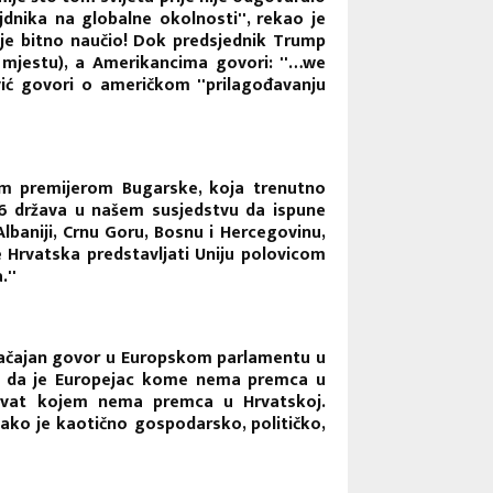
jdnika na globalne okolnosti'', rekao je
 je bitno naučio! Dok predsjednik Trump
m mjestu), a Amerikancima govori: ''…we
ić govori o američkom ''prilagođavanju
vim premijerom Bugarske, koja trenutno
 6 država u našem susjedstvu da ispune
 Albaniji, Crnu Goru, Bosnu i Hercegovinu,
 Hrvatska predstavljati Uniju polovicom
.''
načajan govor u Europskom parlamentu u
zao da je Europejac kome nema premca u
Hrvat kojem nema premca u Hrvatskoj.
kako je kaotično gospodarsko, političko,