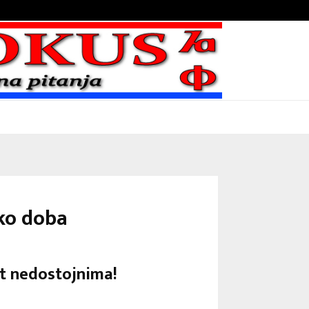
Bojni blaženika na nebesima
ako doba
st nedostojnima!