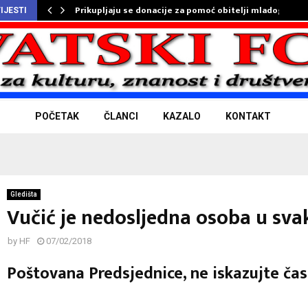
Prikupljaju se donacije za pomoć obitelji mladog…
IJESTI
POČETAK
ČLANCI
KAZALO
KONTAKT
Gledišta
Vučić je nedosljedna osoba u sv
by
HF
07/02/2018
Poštovana Predsjednice, ne iskazujte ča