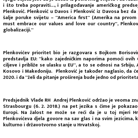
i što treba popraviti…, i prilagođavanje američkog predse
Plenković. Plenković u Davos i Plenković iz Davosa bez da
šalje poruke svijetu – ''America first'' (Amerika na prvo
must embrace our values and love our country'', Plenkov
globalizaciji.''
Plenkovićev prioritet bio je razgovara s Bojkom Boriso
predstavlja EU: ''kako zajedničkim naporima pomoći ovih
ciljeve i približe se ulasku u EU'', a to se odnosi na Srbiju,
Kosovo i Makedoniju. Plenković je također naglasio, da će
2020. i da ''želi da pitanje proširenja bude jedno od prioriteta
Predsjednik Vlade RH Andrej Plenković održao je veoma z
Strasbourgu (6. 2. 2018.) na pet jezika s čime je poka
Europi. Na žalost ne može se reći da je u toj mjeri 
Plenkovićeva djela govore na sav glas i na svim jezicima, 
kulturno i državotvorno stanje u Hrvatskoj.