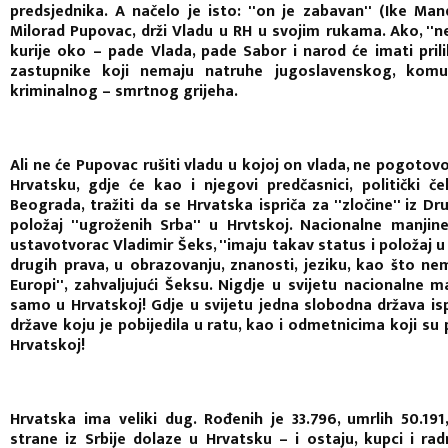
predsjednika. A načelo je isto: ''on je zabavan'' (Ike Mand
Milorad Pupovac, drži Vladu u RH u svojim rukama. Ako, ''n
kurije oko – pade Vlada, pade Sabor i narod će imati pril
zastupnike koji nemaju natruhe jugoslavenskog, komuni
kriminalnog – smrtnog grijeha.
Ali ne će Pupovac rušiti vladu u kojoj on vlada, ne pogotov
Hrvatsku, gdje će kao i njegovi predčasnici, politički če
Beograda, tražiti da se Hrvatska ispriča za ''zločine'' iz 
položaj ''ugroženih Srba'' u Hrvtskoj. Nacionalne manjin
ustavotvorac Vladimir Šeks, ''imaju takav status i položaj u p
drugih prava, u obrazovanju, znanosti, jeziku, kao što ne
Europi'', zahvaljujući Šeksu. Nigdje u svijetu nacionalne 
samo u Hrvatskoj! Gdje u svijetu jedna slobodna država isp
države koju je pobijedila u ratu, kao i odmetnicima koji su 
Hrvatskoj!
Hrvatska ima veliki dug. Rođenih je 33.796, umrlih 50.191, 
strane iz Srbije dolaze u Hrvatsku – i ostaju, kupci i ra