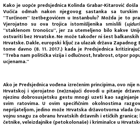
Kako je uopće predsjednica Kolinda Grabar-Kitarović došla
Vučića odmah nakon njegovog sastanka sa turskim 
''Turčinom'' Izetbegovićem u Instanbulu? Možda je to pr
Vjerojatno su ova trojica istomišljenika smislili (
ujduri
''staklenom tronošcu'', jer za utemeljeno bilo kakve U
ostvariti bez Hrvatske. Ne može također ni šest balkanskih
Hrvatske. Dakle, europski ključ za ulazak država Zapadnog 
tome davno (8. 11. 2017.) kada je Predsjednica kritiziraju
''Treba nam politička vizija i odlučnost, hrabrost, otpor po
ucjenama.''
Ako je Predsjednica vođena izrečenim principima, ovo nije n
Hrvatskoj i vjerojatno (ne)znajući dovodi u pitanje državni
njezinu dobrosusjetsku gestu mnogi uzeti kao saginjanje p
svim ratovima. U ovim specifičnim okolnostima razgovo
neprijateljom, jedino može Hrvatska državotvorna vlada (n
vojnu snagu za obranu hrvatskih državnih i etičkih granica;
četnike, veleizdajnike (petokolonaše) i kriminalce u Hrvatskoj 