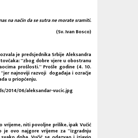
nas na način da se sutra ne morate sramiti.
(Sv. Ivan Bosco)
ozvala je predsjednika Srbije Aleksandra
ntovčaka: ''zbog dobre vjere u obostranu
ocima prošlosti.'' Prošle godine (4. 10.
''jer najnoviji razvoji događaja i ozračje
ada u priopćenju.
rijeme, niti povoljne prilike, ipak Vučić
 je ovo najgore vrijeme za ''izgradnju
svako doba. Vučić se odazvao i izjavio