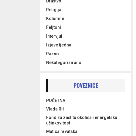
Društvo
Religija
Kolumne
Feljtoni
Intervjui
Izjave tjedna
Razno
Nekategorizirano
POVEZNICE
POČETNA
Vlada RH
Fond za zaštitu okoliša i energetsku
učinkovitost
Matica hrvatska