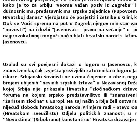
kako je to za Srbiju ''veoma važan poziv iz Zagreba'' 
dužnosnicima, predstavnicima srpske zajednice (Pupovcem) i 
Hrvatskoj danas.'' Vjerojatno će posjetiti i četnike u Glini, 
Dok se Vučić sprema na put u Zagreb, njegov ministar vanjs
''novosti'') na izložbi ''Jasenovac – pravo na sećanje'' 
najprovokativniji mogući način blati hrvatski narod s lažima
Jasenovcu.
Uzalud su svi povijesni dokazi o logoru u Jasenovcu, k
znanstvenika, čak izvješća preživjelih zatočenika u logoru J
iskaze. Srbijanski šovinisti ne uzima činjenice u obzir, neg
brojem ubijenih ''nevinih srpskih žrtava'' u Nezavisnoj Dr
kojoj Srbija nije prikazala Hrvatsku ''zločinačkom drž
foruma na kojem srpsko predstavništvo ili ''znanstvenici
''žarištem zločina'' u Europi. Na taj način Srbija želi ostvar
niječući slobodu hrvatskog naroda. Primjera radi – Stevo 
(Hrvatskom sveučilištu) Odjelu političkih znanosti, u
''Novostima'' (Srbobranu) konstantira: ''Hrvatska država je n