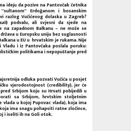
 na ideju da pozive na Pantovčak četnika
''sultanom'' Erdoğanom i bosanskim
avi razlog Vučićevog dolaska u Zagreb?
sali
) podvalu, ali svjesni da sjede na
nije na zapadnom Balkanu – ne može se
 država u Europsku uniju bez suglasnosti
Balkana u EU u hrvatskim je rukama. Nije
ći Vladu i iz Pantovčaka poslala poruku:
pulističkim politikama i nepopuštanje pred
ajsretnija odluka pozvati Vučića u posjet
čku vjerodostojnost (credibility), jer će
red Srbijom koju su Hrvati pobijedili u
rati sa Srbijom, hrvtskim stoljetnim
e vlada u kojoj Pupovac vlada), koja ima
 koja ima snagu pohapsiti ratne zločince,
i iseliti ih na Goli otok.