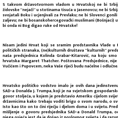
S takvom državotvornom vladom u Hrvatskoj ne bi Srbija
židovske ''nejači'' u stotinama tisuća u Jasenovcu; ne bi Srb
svojatali Boku i ucjenjivali za Prevlaku; ne bi Slovenci gon
zaljevu; ne bi bosanskohercegovački muslimani (Bošnjaci) u
bi onda ni Bog digao ruke od Hrvatske!
Nisam jedini Hrvat koji se sramim predstavnika Vlade u R
političkih stranaka, (ne)kulturnih društava ''kulturnih'' pre
naša predsjednica Kolinda Grabar-Kitarović, na koju smo s
hrvatska Margaret Thatcher. Poštovana Predsjednice, nij
Vučićem i Pupovcem, neka Vaše riječi budu načelne i odlučne
Hrvatsko političko vodstvo imalo je ovih dana jedinstvenu
SAD-a Donalda J. Trumpa, koji je na svjetskom gospodars
govor stoljeća, u kojem je predstavio Ameriku cijelom svi
državnicima kako trebaju voditi brigu o svom narodu, o sv
Isto kao što on to čini riječju i djelom doma i u svijetu. Pre
mišljenje o govoru predsjednika SAD-a Donald Trumpa, oci
njega osjeća jest da je došao iz poslovnog svijeta i da razu