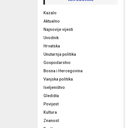
h
f
A
Kazalo
o
r
R
Aktualno
:
Najnovije vijesti
C
Uvodnik
H
Hrvatska
Unutarnja politika
Gospodarstvo
Bosna i Hercegovina
Vanjska politika
Iseljeništvo
Gledišta
Povijest
Kultura
Znanost