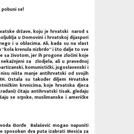
– pobuni se!
atske države, koju je hrvatski narod s
ljublja u Domovini i hrvatskoj dijaspori
nego i u oblacima. Ali, kada su na vlast
'kola krenula nizbrdo'' i što dalje to sve
 se sa životom, jer ih progone zločini koje
ti nekažnjeni za zlodjela, ali u pravednoj
artizanski, komunistički, jugoslavenski i
 nisu ništa manje antihrvatski od svojih
 RH. Ostala su također diljem Hrvatske
etničkim krvnicima, koje hrvatska djeca
đani) čitaju antihrvatski tisak, gledaju
šaju se srpske, muslimanske i američke
rilivoda Đorđe Balašević mogao napuniti
je sposoban dva puta izabrati Mesića za