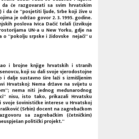
i da će razgovarati sa svim hrvatskim
da će ''posjetiti ljude, Srbe koji žive u
kojima je održao govor 2. 3. 1995. godine.
kih poslova Ivica Dačić telali (izvikuje
u prostorijama UN-a u New Yorku, gdje na
 o ''pokolju srpske i židovske nejači'' u
ao i brojne knjige hrvatskih i stranih
asenovcu, koji su dali svoje vjerodostojne
o i dalje sustavno šire laži s izmišljenim
žavi Hrvatskoj: Nema države na svijetu u
avom''; nema niti jednog međunarodnog
'' nisu, isto tako, prikazali Hrvatsku
iti svoje šovinističke interese u Hrvatskoj
Đurašković (Srbin) docent na zagrebačkom
 razgovoru sa zagrebačkim (četničkim)
euspješan politički projekt.''