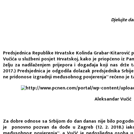
Djelujte da
Predsjednica Republike Hrvatske Kolinda Grabar-Kitarović p
Vučića u službeni posjet Hrvatskoj, kako je priopćeno iz Pa
želju za nadilaženjem prijepora i događaja koji nas drže ta
2017.) Predsjednica je odgodila dolazak predsjednika Srbije 
ne pridonose izgradnji međusobnog povjerenja'' rečeno je t
Aleksandar Vučić
Za dobre odnose sa Srbijom do dan danas nije bilo pogodno v
je ponovno pozvan da dođe u Zagreb (12. 2. 2018.) iako
međusobnog povjerenja'', a Vučić je nedosljedna osoba u 