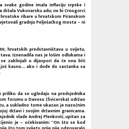
 svake godine imala inflaciju srpske i
ija držala Vukovarsku adu; ne bi Crnogorci
ili hrvatske ribare u hrvatskom Piranskom
vjetovali gradnju Pelješačkog mosta – ni
H, hrvatskih predstavništava u svijetu,
dstava. Iznenadila nas je lošim odlukama i
e zaklinjali u dijaspori da će ona biti
e još kasno… ako i dođe do sastanka sa
.
 priliku da se ugledaju na predsjednika
kom forumu u Davosu (Švicerska) održao
jetu, a sukladno tome ukazao je nazočnim
ojoj državi i svojim državnim granicama.
dsjednik vlade Andrej Plenković, upitan za
jenio je – očekivanim: ''On što se kod
mije što tom svijetu prije nije odgovaralo