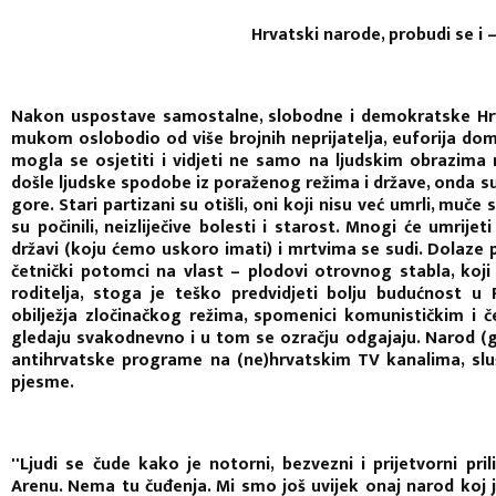
Hrvatski narode, probudi se i 
Nakon uspostave samostalne, slobodne i demokratske Hrv
mukom oslobodio od više brojnih neprijatelja, euforija domo
mogla se osjetiti i vidjeti ne samo na ljudskim obrazima 
došle ljudske spodobe iz poraženog režima i države, onda su '
gore. Stari partizani su otišli, oni koji nisu već umrli, muče
su počinili, neizliječive bolesti i starost. Mnogi će umrije
državi (koju ćemo uskoro imati) i mrtvima se sudi. Dolaze p
četnički potomci na vlast – plodovi otrovnog stabla, koji
roditelja, stoga je teško predvidjeti bolju budućnost u
obilježja zločinačkog režima, spomenici komunističkim i č
gledaju svakodnevno i u tom se ozračju odgajaju. Narod (gra
antihrvatske programe na (ne)hrvatskim TV kanalima, slu
pjesme.
''Ljudi se čude kako je notorni, bezvezni i prijetvorni p
Arenu. Nema tu čuđenja. Mi smo još uvijek onaj narod koj 