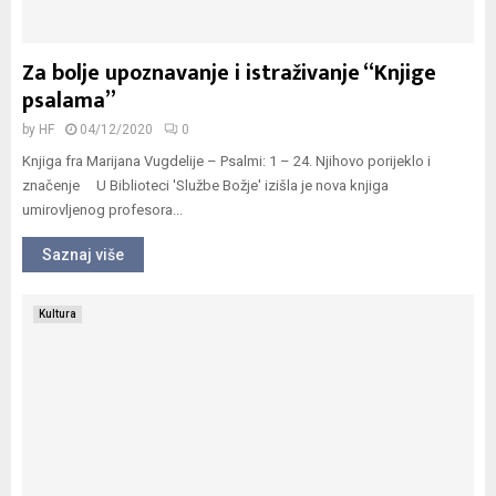
Za bolje upoznavanje i istraživanje “Knjige
psalama”
by
HF
04/12/2020
0
Knjiga fra Marijana Vugdelije – Psalmi: 1 – 24. Njihovo porijeklo i
značenje U Biblioteci 'Službe Božje' izišla je nova knjiga
umirovljenog profesora...
Saznaj više
Kultura