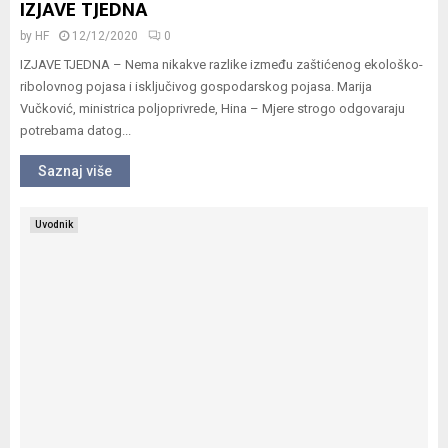
IZJAVE TJEDNA
by
HF
12/12/2020
0
IZJAVE TJEDNA – Nema nikakve razlike između zaštićenog ekološko-
ribolovnog pojasa i isključivog gospodarskog pojasa. Marija
Vučković, ministrica poljoprivrede, Hina – Mjere strogo odgovaraju
potrebama datog...
Saznaj više
Uvodnik