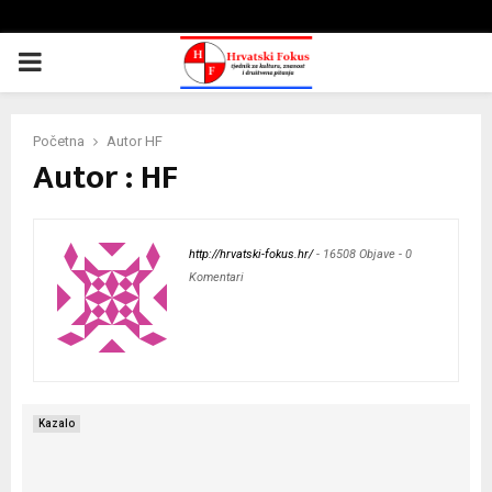
PRIMARY
MENU
Početna
Autor
HF
Autor :
HF
http://hrvatski-fokus.hr/
-
16508 Objave
-
0
Komentari
Kazalo