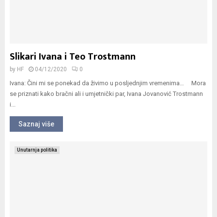
Slikari Ivana i Teo Trostmann
by
HF
04/12/2020
0
Ivana: Čini mi se ponekad da živimo u posljednjim vremenima… Mora
se priznati kako bračni ali i umjetnički par, Ivana Jovanović Trostmann
i...
Saznaj više
Unutarnja politika