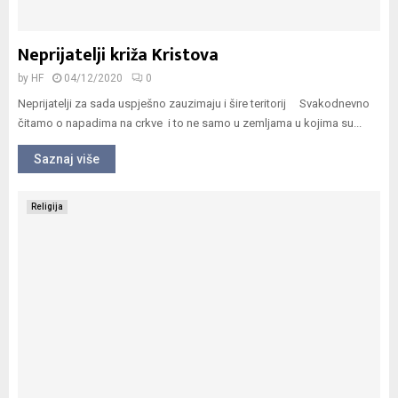
Neprijatelji križa Kristova
by
HF
04/12/2020
0
Neprijatelji za sada uspješno zauzimaju i šire teritorij Svakodnevno
čitamo o napadima na crkve i to ne samo u zemljama u kojima su...
Saznaj više
Religija