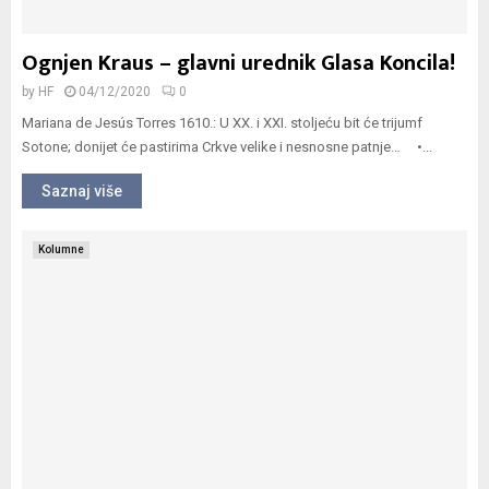
Ognjen Kraus – glavni urednik Glasa Koncila!
by
HF
04/12/2020
0
Mariana de Jesús Torres 1610.: U XX. i XXI. stoljeću bit će trijumf
Sotone; donijet će pastirima Crkve velike i nesnosne patnje… •...
Saznaj više
Kolumne