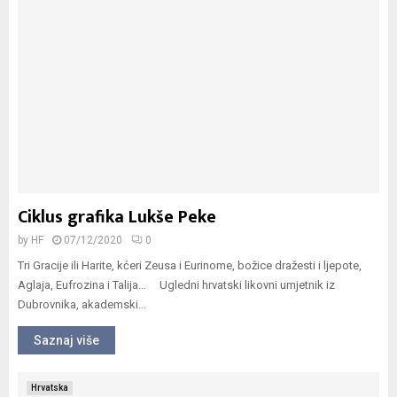
Ciklus grafika Lukše Peke
by
HF
07/12/2020
0
Tri Gracije ili Harite, kćeri Zeusa i Eurinome, božice dražesti i ljepote,
Aglaja, Eufrozina i Talija… Ugledni hrvatski likovni umjetnik iz
Dubrovnika, akademski...
Saznaj više
Hrvatska