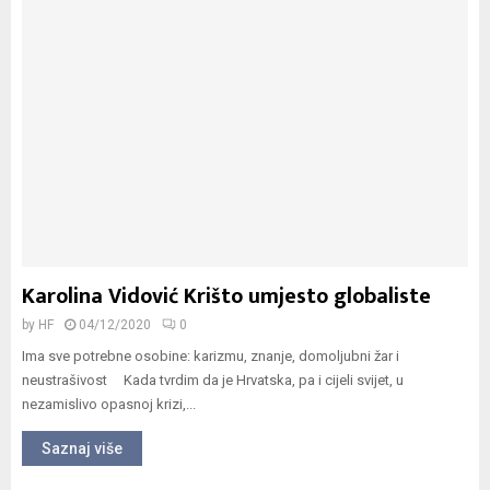
Karolina Vidović Krišto umjesto globaliste
by
HF
04/12/2020
0
Ima sve potrebne osobine: karizmu, znanje, domoljubni žar i
neustrašivost Kada tvrdim da je Hrvatska, pa i cijeli svijet, u
nezamislivo opasnoj krizi,...
Saznaj više