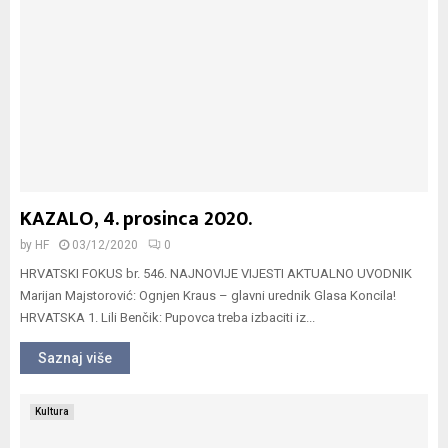
KAZALO, 4. prosinca 2020.
by
HF
03/12/2020
0
HRVATSKI FOKUS br. 546. NAJNOVIJE VIJESTI AKTUALNO UVODNIK
Marijan Majstorović: Ognjen Kraus – glavni urednik Glasa Koncila!
HRVATSKA 1. Lili Benčik: Pupovca treba izbaciti iz...
Saznaj više
Kultura