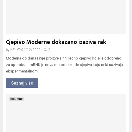
Cjepivo Moderne dokazano izaziva rak
by
HF
04/12/2020
0
Moderna do danas nije proizvela niti jedno cjepivo koje je odobreno
za uporabu mRNK je nova metoda izrade cjepiva koju neki nazivaju
eksperimentalnom,...
Saznaj više
Kolumne