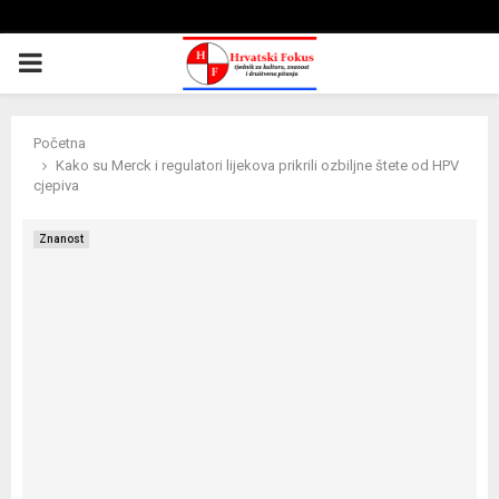
PRIMARY
MENU
Početna
Kako su Merck i regulatori lijekova prikrili ozbiljne štete od HPV
cjepiva
Znanost