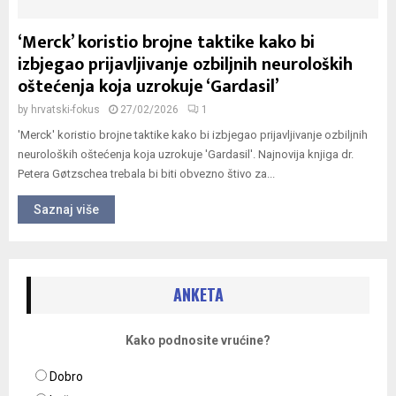
‘Merck’ koristio brojne taktike kako bi
izbjegao prijavljivanje ozbiljnih neuroloških
oštećenja koja uzrokuje ‘Gardasil’
by
hrvatski-fokus
27/02/2026
1
'Merck' koristio brojne taktike kako bi izbjegao prijavljivanje ozbiljnih
neuroloških oštećenja koja uzrokuje 'Gardasil'. Najnovija knjiga dr.
Petera Gøtzschea trebala bi biti obvezno štivo za...
Saznaj više
ANKETA
Kako podnosite vrućine?
Dobro