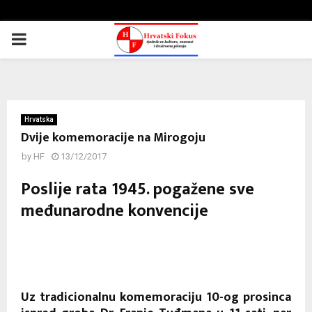
PRIMARY
MENU
Hrvatska
Dvije komemoracije na Mirogoju
by
HF
13/12/2017
Poslije rata 1945. pogažene sve
međunarodne konvencije
Uz tradicionalnu komemoraciju 10-og prosinca