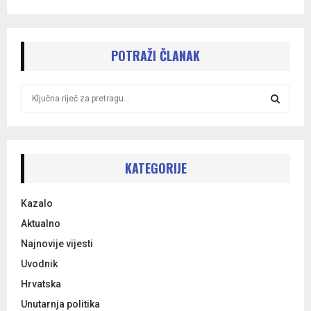
POTRAŽI ČLANAK
S
e
a
S
r
c
E
h
KATEGORIJE
f
A
o
Kazalo
r
R
:
Aktualno
C
Najnovije vijesti
Uvodnik
H
Hrvatska
Unutarnja politika