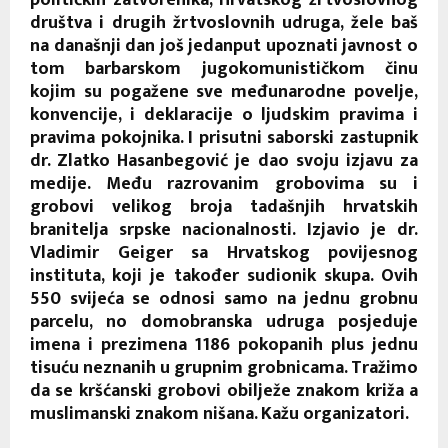
društva i drugih žrtvoslovnih udruga, žele baš
na današnji dan još jedanput upoznati javnost o
tom barbarskom jugokomunističkom činu
kojim su pogažene sve međunarodne povelje,
konvencije, i deklaracije o ljudskim pravima i
pravima pokojnika. I prisutni saborski zastupnik
dr. Zlatko Hasanbegović je dao svoju izjavu za
medije. Među razrovanim grobovima su i
grobovi velikog broja tadašnjih hrvatskih
branitelja srpske nacionalnosti. Izjavio je dr.
Vladimir Geiger sa Hrvatskog povijesnog
instituta, koji je također sudionik skupa. Ovih
550 svijeća se odnosi samo na jednu grobnu
parcelu, no domobranska udruga posjeduje
imena i prezimena 1186 pokopanih plus jednu
tisuću neznanih u grupnim grobnicama. Tražimo
da se kršćanski grobovi obilježe znakom križa a
muslimanski znakom nišana. Kažu organizatori.