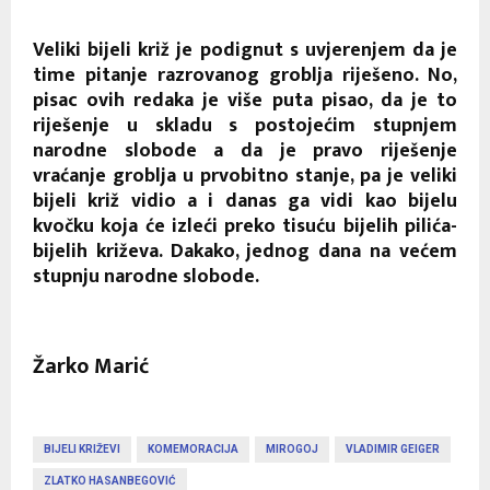
Veliki bijeli križ je podignut s uvjerenjem da je
time pitanje razrovanog groblja riješeno. No,
pisac ovih redaka je više puta pisao, da je to
riješenje u skladu s postojećim stupnjem
narodne slobode a da je pravo riješenje
vraćanje groblja u prvobitno stanje, pa je veliki
bijeli križ vidio a i danas ga vidi kao bijelu
kvočku koja će izleći preko tisuću bijelih pilića-
bijelih križeva. Dakako, jednog dana na većem
stupnju narodne slobode.
Žarko Marić
BIJELI KRIŽEVI
KOMEMORACIJA
MIROGOJ
VLADIMIR GEIGER
ZLATKO HASANBEGOVIĆ