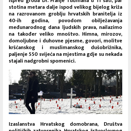
ispred groba Dr. Franje Tuđmana u 11 sati, par
stotina metara dalje ispod velikog bijelog križa
na razrovanom groblju hrvatskih branitelja iz
40-ih godina, povodom obilježavanja
međunarodnog dana ljudskih prava, nailazimo
na također veliko mnoštvo. Himna, mirozov,
domoljubne i duhovne pjesme, govori, molitve
kršćanskog i muslimanskog dušobrižnika,
paljenje 550 svijeća na mjestima gdje su nekada
stajali nadgrobni spomenici.
Izaslanstva Hrvatskog domobrana, Društva
političkih zatvorenika, Hrvatskog žrtvoslovnog