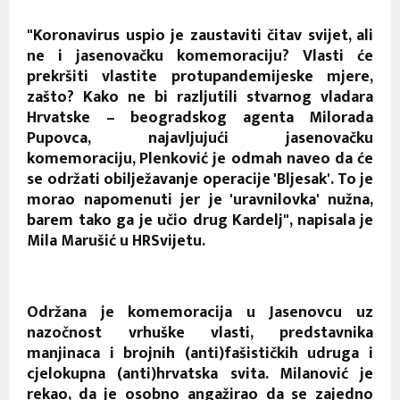
"Koronavirus uspio je zaustaviti čitav svijet, ali
ne i jasenovačku komemoraciju? Vlasti će
prekršiti vlastite protupandemijeske mjere,
zašto? Kako ne bi razljutili stvarnog vladara
Hrvatske – beogradskog agenta Milorada
Pupovca, najavljujući jasenovačku
komemoraciju, Plenković je odmah naveo da će
se održati obilježavanje operacije 'Bljesak'. To je
morao napomenuti jer je 'uravnilovka' nužna,
barem tako ga je učio drug Kardelj", napisala je
Mila Marušić u HRSvijetu.
Održana je komemoracija u Jasenovcu uz
nazočnost vrhuške vlasti, predstavnika
manjinaca i brojnih (anti)fašističkih udruga i
cjelokupna (anti)hrvatska svita. Milanović je
rekao, da je osobno angažirao da se zajedno