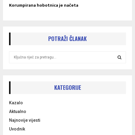
Korumpirana hobotnica je načeta
POTRAŽI ČLANAK
S
e
a
S
r
c
E
h
KATEGORIJE
f
A
o
Kazalo
r
R
:
Aktualno
C
Najnovije vijesti
Uvodnik
H