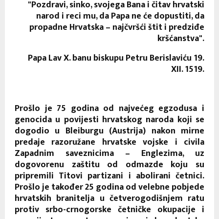
"Pozdravi, sinko, svojega Bana i čitav hrvatski
narod i reci mu, da Papa ne će dopustiti, da
propadne Hrvatska – najčvršći štit i predziđe
kršćanstva".
Papa Lav X. banu biskupu Petru Berislaviću 19.
XII. 1519.
Prošlo je 75 godina od najvećeg egzodusa i
genocida u povijesti hrvatskog naroda koji se
dogodio u Bleiburgu (Austrija) nakon mirne
predaje razoružane hrvatske vojske i civila
Zapadnim saveznicima – Englezima, uz
dogovorenu zaštitu od odmazde koju su
pripremili Titovi partizani i abolirani četnici.
Prošlo je također 25 godina od velebne pobjede
hrvatskih branitelja u četverogodišnjem ratu
protiv srbo-crnogorske četničke okupacije i