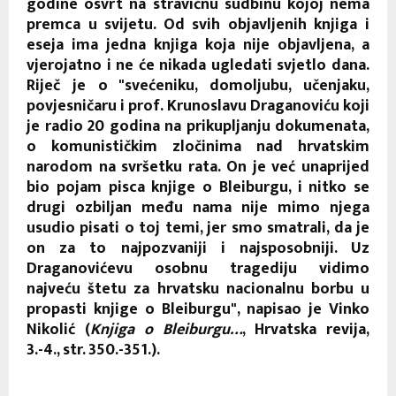
godine osvrt na stravičnu sudbinu kojoj nema
premca u svijetu. Od svih objavljenih knjiga i
eseja ima jedna knjiga koja nije objavljena, a
vjerojatno i ne će nikada ugledati svjetlo dana.
Riječ je o "svećeniku, domoljubu, učenjaku,
povjesničaru i prof. Krunoslavu Draganoviću koji
je radio 20 godina na prikupljanju dokumenata,
o komunističkim zločinima nad hrvatskim
narodom na svršetku rata. On je već unaprijed
bio pojam pisca knjige o Bleiburgu, i nitko se
drugi ozbiljan među nama nije mimo njega
usudio pisati o toj temi, jer smo smatrali, da je
on za to najpozvaniji i najsposobniji. Uz
Draganovićevu osobnu tragediju vidimo
najveću štetu za hrvatsku nacionalnu borbu u
propasti knjige o Bleiburgu", napisao je Vinko
Nikolić (
Knjiga o Bleiburgu…
, Hrvatska revija,
3.-4., str. 350.-351.).