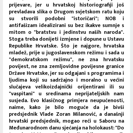
prijevare, jer u hrvatskoj historiografiji još
prevladava slika o Drugom svjetskom ratu koju
su stvorili podobni "istoričari"; NOB i
antifašizam idealizirani su bez ikakve sumnje s
mitom o "bratstvu i jedinstvu naših naroda".
Stoga treba donijeti izmjene i dopune u Ustavu
Republike Hrvatske. Što je najgore, hrvatska
mladež, prije u jugoslavenskom režimu i sada u
"demokratskom režimu", ne zna hrvatsku
povijest, ne zna zemljovidne povijesne granice
Države Hrvatske, jer su odgajani s programima i
ljudima koji su sadržajno i moralno u većini
slučajeva velikoizdajnički orijentirani ili su
"vaspitani" u sredinama neprijateljskih nam
susjeda. Evo klasičnog primjera neupućenosti,
naime, kako je bilo moguće da je bivši
predsjednik Vlade Zoran Milanović, a današnji
hrvatski predsjednik, mogao reći u Saboru na
Međunarodnom danu sjećanja na holokaust: "Do