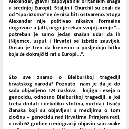
Alexander, glavni zapovjednik britanskih snaga
u srednjoj Europi). Staljin i Churchil su znali da
od "sporazuma" ne će niša biti ostvareno. Stoga
Alexander nije poštivao nikakve formalne
dogovore u Jalti, nego je rekao svojoj armiji: "…
potreban je samo jedan snažan udar da ih
(Nijemce, usput i Hrvate) se izbriše zauvijek.
Došao je tren da krenemo u posljednju bitku
koja će dokrajčiti rat u Europi…".
Što sve znamo o Bleiburškoj tragediji
hrvatskog naroda? Poznato nam je da je do
sada objavljeno 124 naslova – knjiga i eseja o
genocidu, odnosno Bleiburškoj tragediji, a još
treba dodati i nekoliko stotina, možda i tisuću
članaka koji su objavljeni u medijima o tom
zločinu – genocidu nad Hrvatima. Primjera radi,
u ovih 62 godine u emigraciji objavio sam svake