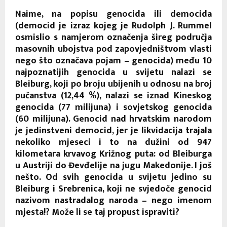
Naime, na popisu genocida ili democida
(democid je izraz kojeg je Rudolph J. Rummel
osmislio s namjerom označenja šireg područja
masovnih ubojstva pod zapovjedništvom vlasti
nego što označava pojam – genocida) među 10
najpoznatijih genocida u svijetu nalazi se
Bleiburg, koji po broju ubijenih u odnosu na broj
pučanstva (12,44 %), nalazi se iznad Kineskog
genocida (77 milijuna) i sovjetskog genocida
(60 milijuna). Genocid nad hrvatskim narodom
je jedinstveni democid, jer je likvidacija trajala
nekoliko mjeseci i to na dužini od 947
kilometara krvavog Križnog puta: od Bleiburga
u Austriji do Đevđelije na jugu Makedonije. I još
nešto. Od svih genocida u svijetu jedino su
Bleiburg i Srebrenica, koji ne svjedoče genocid
nazivom nastradalog naroda – nego imenom
mjesta!? Može li se taj propust ispraviti?