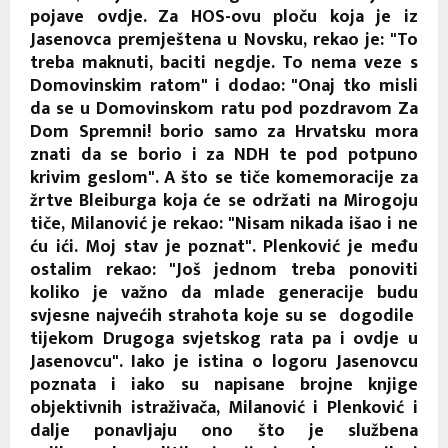
pojave ovdje. Za HOS-ovu ploču koja je iz
Jasenovca premještena u Novsku, rekao je: "To
treba maknuti, baciti negdje. To nema veze s
Domovinskim ratom" i dodao: "Onaj tko misli
da se u Domovinskom ratu pod pozdravom Za
Dom Spremni! borio samo za Hrvatsku mora
znati da se borio i za NDH te pod potpuno
krivim geslom". A što se tiče komemoracije za
žrtve Bleiburga koja će se održati na Mirogoju
tiče, Milanović je rekao: "Nisam nikada išao i ne
ću ići. Moj stav je poznat". Plenković je među
ostalim rekao: "Još jednom treba ponoviti
koliko je važno da mlade generacije budu
svjesne najvećih strahota koje su se dogodile
tijekom Drugoga svjetskog rata pa i ovdje u
Jasenovcu". Iako je istina o logoru Jasenovcu
poznata i iako su napisane brojne knjige
objektivnih istraživača, Milanović i Plenković i
dalje ponavljaju ono što je službena