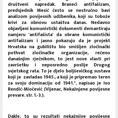
društveni napredak. Braneći antifašizam,
predsjednik Mesić često se nestručno bavi
analizom povijesnih udžbenika, koji su tobože
krivi za obnovu ustaštva danas. Nedavno
objavljeni komunistički dokumenti demantiraju
namjeru 'antifašista' da obrane komunistički
antifašizam i jasno pokazuju da je projekt
Hrvatska na gubilištu bio smišljen zločinački
pothvat zločinačke organizacije, rečeno
današnjim rječnikom, to jest nove vlasti pri
završetku i neposredno poslije Drugog
svjetskog rata. To je djelo boljševičkog sustava
koji je zavladao 1945., a koji je pripremao teren
za svoju dominaciju od 1941.", napisao je Ivo
Rendić-Miočević (Vijenac, Nekažnjene povijesne
prevare. str. 1.-3.).
Dakle, to su rezultati nekažnjive povijesne