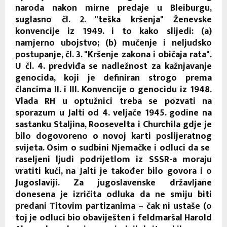
naroda nakon mirne predaje u Bleiburgu,
suglasno čl. 2. "teška kršenja" Ženevske
konvencije iz 1949. i to kako slijedi: (a)
namjerno ubojstvo; (b) mučenje i neljudsko
postupanje, čl. 3. "Kršenje zakona i običaja rata".
U čl. 4. predviđa se nadležnost za kažnjavanje
genocida, koji je definiran strogo prema
člancima II. i III. Konvencije o genocidu iz 1948.
Vlada RH u optužnici treba se pozvati na
sporazum u Jalti od 4. veljače 1945. godine na
sastanku Staljina, Roosevelta i Churchila gdje je
bilo dogovoreno o novoj karti poslijeratnog
svijeta. Osim o sudbini Njemačke i odluci da se
raseljeni ljudi podrijetlom iz SSSR-a moraju
vratiti kući, na Jalti je također bilo govora i o
Jugoslaviji. Za jugoslavenske državljane
donesena je izričita odluka da ne smiju biti
predani Titovim partizanima – čak ni ustaše (o
toj je odluci bio obaviješten i feldmaršal Harold