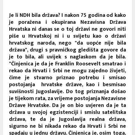
Je li NDH bila država? I nakon 75 godina od kako
je poražena i okupirana Nezavisna Država
Hrvatska ni danas se o toj državi ne govori niti
piše u Hrvatskoj ni i u svijetu kao o državi
hrvatskog naroda, nego "da uopće nije bila
država", drugi s pravničkog gledišta govore da
je to bila, ali uvijek s naglaskom da je bila.
"Činjenica je da je Franklin Roosevelt smatrao i
rekao da Hrvati i Srbi ne mogu zajedno živjeti,
čime je stvarno priznao potrebu i smisao
postojanja hrvatske države, kao i besmisao
suvišnosti Jugoslavije. Do tog priznanja došao
je tijekom rata, za vrijeme postojanja Nezavisne
Države Hrvatske. Da je on bio uvjeren da je ta
država u svojoj egzistenciji i smislu satelitska
država, te da je Jugoslavija realna država,
sigurno ne bi nikada rekao da Hrvati i Srbi ne
spadaju u jednu državu. Činjenica je, osim toga,