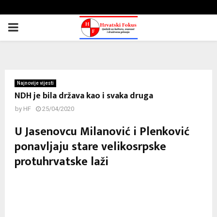
PRIMARY
MENU
Najnovije vijesti
NDH je bila država kao i svaka druga
by
HF
25/04/2020
U Jasenovcu Milanović i Plenković
ponavljaju stare velikosrpske
protuhrvatske laži