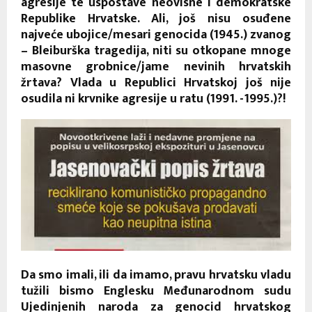
agresije te uspostave neovisne i demokratske
Republike Hrvatske. Ali, još nisu osuđene
najveće ubojice/mesari genocida (1945.) zvanog
– Bleiburška tragedija, niti su otkopane mnoge
masovne grobnice/jame nevinih hrvatskih
žrtava? Vlada u Republici Hrvatskoj još nije
osudila ni krvnike agresije u ratu (1991. -1995.)?!
Da smo imali, ili da imamo, pravu hrvatsku vladu
tužili bismo Englesku Međunarodnom sudu
Ujedinjenih naroda za genocid hrvatskog