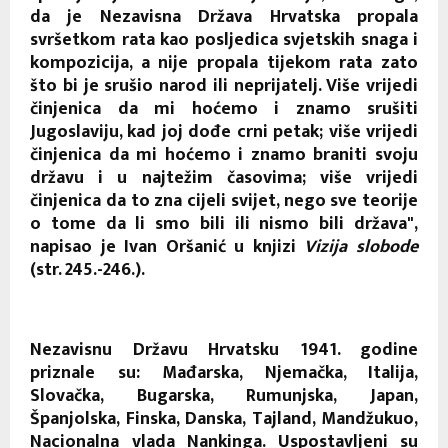
da je Nezavisna Država Hrvatska propala
svršetkom rata kao posljedica svjetskih snaga i
kompozicija, a nije propala tijekom rata zato
što bi je srušio narod ili neprijatelj. Više vrijedi
činjenica da mi hoćemo i znamo srušiti
Jugoslaviju, kad joj dođe crni petak; više vrijedi
činjenica da mi hoćemo i znamo braniti svoju
državu i u najtežim časovima; više vrijedi
činjenica da to zna cijeli svijet, nego sve teorije
o tome da li smo bili ili nismo bili država",
napisao je Ivan Oršanić u knjizi
Vizija slobode
(str. 245.-246.).
Nezavisnu Državu Hrvatsku 1941. godine
priznale su: Mađarska, Njemačka, Italija,
Slovačka, Bugarska, Rumunjska, Japan,
Španjolska, Finska, Danska, Tajland, Mandžukuo,
Nacionalna vlada Nankinga. Uspostavljeni su