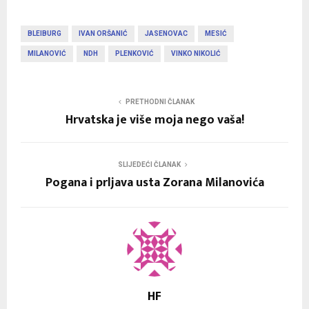
BLEIBURG
IVAN ORŠANIĆ
JASENOVAC
MESIĆ
MILANOVIĆ
NDH
PLENKOVIĆ
VINKO NIKOLIĆ
PRETHODNI ČLANAK
Hrvatska je više moja nego vaša!
SLIJEDEĆI ČLANAK
Pogana i prljava usta Zorana Milanovića
HF