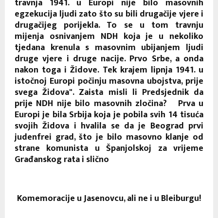
travnja 1941. u Europi nije bilo masovnih
egzekucija ljudi zato što su bili drugačije vjere i
drugačijeg porijekla. To se u tom travnju
mijenja osnivanjem NDH koja je u nekoliko
tjedana krenula s masovnim ubijanjem ljudi
druge vjere i druge nacije. Prvo Srbe, a onda
nakon toga i Židove. Tek krajem lipnja 1941. u
istočnoj Europi počinju masovna ubojstva, prije
svega Židova". Zaista misli li Predsjednik da
prije NDH nije bilo masovnih zločina? Prva u
Europi je bila Srbija koja je pobila svih 14 tisuća
svojih Židova i hvalila se da je Beograd prvi
judenfrei grad, što je bilo masovno klanje od
strane komunista u Španjolskoj za vrijeme
Građanskog rata i slično
Komemoracije u Jasenovcu, ali ne i u Bleiburgu!