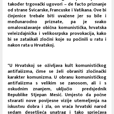
također trgovački ugovori – de facto priznanje
od strane Švicarske, Francuske i Vatikana. Ove bi
činjenice trebale biti uvažene jer su bile i
međunarodno priznate, pa je svako
omalovažavanje obična komunistička, hrvatska
veleizdajnička i velikosrpska provokacija, kako
bi se zataškali zločini koje su počinili u ratu i
nakon rata u Hrvatskoj.
"U Hrvatskoj se oživljava kult komunističkog
antifašizma, čime se želi obraniti zločinački
karakter komunizma. U obranu komunističkog
antifašizma s velikim se zanosom, ali i s
oskudnim znanjem, uključio predsjednik
Republike Stjepan Mesić. Umjesto da počne
stvarati nove povijesne vizije utemeljenja na
iskustvu dobra i zla, on vraća hrvatski narod
sedam desetljeća unatrag i tako sprječava