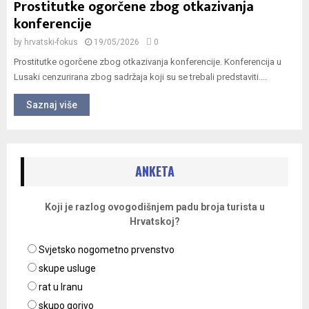
Prostitutke ogorčene zbog otkazivanja
konferencije
by
hrvatski-fokus
19/05/2026
0
Prostitutke ogorčene zbog otkazivanja konferencije. Konferencija u
Lusaki cenzurirana zbog sadržaja koji su se trebali predstaviti....
Saznaj više
ANKETA
Koji je razlog ovogodišnjem padu broja turista u
Hrvatskoj?
Svjetsko nogometno prvenstvo
skupe usluge
rat u Iranu
skupo gorivo