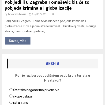
Pobijedi li u Zagrebu Tomašević bit će to
pobjeda kriminala i globalizacije
by
hrvatski-fokus
15/05/2025
0
Pobijedi li u Zagrebu Tomašević bit će to pobjeda kriminala i
globalizacije. Dok s jedne strane kriminal u Hrvatskoj cvjeta, s druge
strane, demografski gledano,...
Saznaj više
ANKETA
Koji je razlog ovogodišnjem padu broja turista u
Hrvatskoj?
Svjetsko nogometno prvenstvo
skupe usluge
rat u Iranu