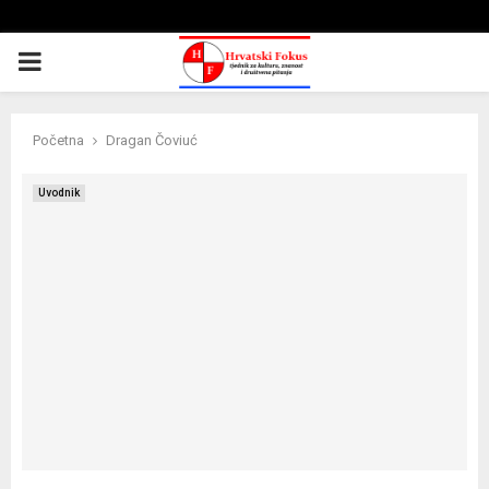
PRIMARY
MENU
Početna
Dragan Čoviuć
Uvodnik