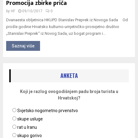
Promocija zbirke priča
by
HF
09/10/2017
0
Dvanaesta obljetnica HKUPD Stanislav Preprek iz Novoga Sada Od
prošle godine Hrvatsko kulturno-umjetničko-prosvjetno društvo
„Stanislav Preprek“ iz Novog Sada, uz bogat program i...
Saznaj više
ANKETA
Koji je razlog ovogodišnjem padu broja turista u
Hrvatskoj?
Svjetsko nogometno prvenstvo
skupe usluge
rat u Iranu
skupo gorivo