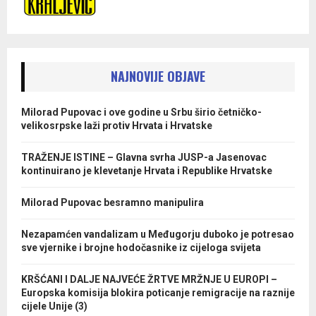
NAJNOVIJE OBJAVE
Milorad Pupovac i ove godine u Srbu širio četničko-
velikosrpske laži protiv Hrvata i Hrvatske
TRAŽENJE ISTINE – Glavna svrha JUSP-a Jasenovac
kontinuirano je klevetanje Hrvata i Republike Hrvatske
Milorad Pupovac besramno manipulira
Nezapamćen vandalizam u Međugorju duboko je potresao
sve vjernike i brojne hodočasnike iz cijeloga svijeta
KRŠĆANI I DALJE NAJVEĆE ŽRTVE MRŽNJE U EUROPI –
Europska komisija blokira poticanje remigracije na raznije
cijele Unije (3)