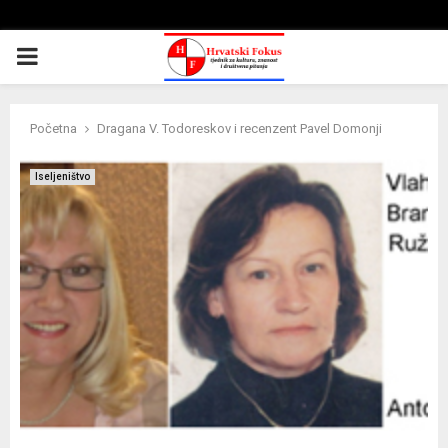
PRIMARY
MENU
Početna
Dragana V. Todoreskov i recenzent Pavel Domonji
Iseljeništvo