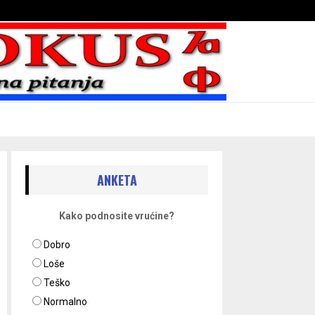
Bojni blaženika na nebesima
ANKETA
Kako podnosite vrućine?
Dobro
Loše
Teško
Normalno