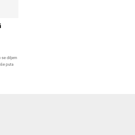
i
 se diljem
iše puta