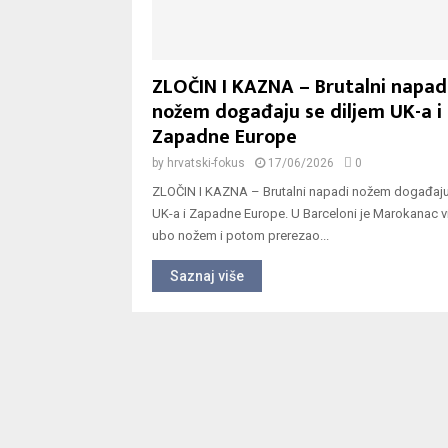
ZLOČIN I KAZNA – Brutalni napad
nožem događaju se diljem UK-a i
Zapadne Europe
by
hrvatski-fokus
17/06/2026
0
ZLOČIN I KAZNA – Brutalni napadi nožem događaju
UK-a i Zapadne Europe. U Barceloni je Marokanac v
ubo nožem i potom prerezao...
Saznaj više