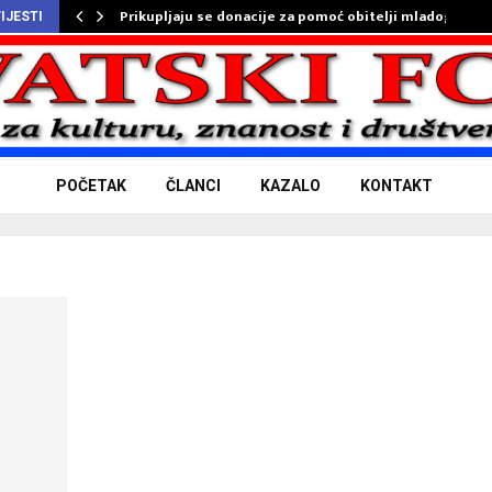
Prikupljaju se donacije za pomoć obitelji mladog…
IJESTI
POČETAK
ČLANCI
KAZALO
KONTAKT