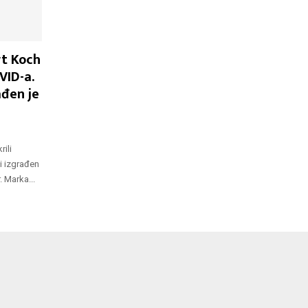
rt Koch
VID-a.
ađen je
ili
ji izgrađen
. Marka...