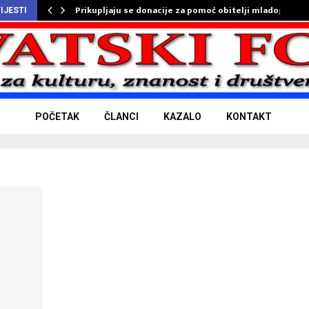
Prikupljaju se donacije za pomoć obitelji mladog…
IJESTI
POČETAK
ČLANCI
KAZALO
KONTAKT