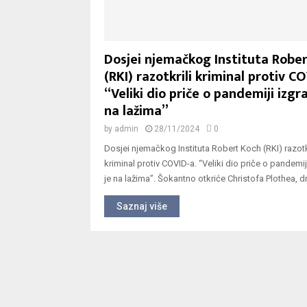
Dosjei njemačkog Instituta Robe
(RKI) razotkrili kriminal protiv CO
“Veliki dio priče o pandemiji izgr
na lažima”
by
admin
28/11/2024
0
Dosjei njemačkog Instituta Robert Koch (RKI) razotkr
kriminal protiv COVID-a. “Veliki dio priče o pandemi
je na lažima”. Šokantno otkriće Christofa Plothea, dr
Saznaj više