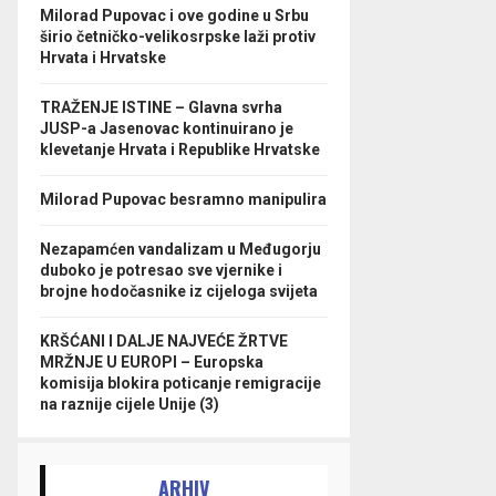
Milorad Pupovac i ove godine u Srbu
širio četničko-velikosrpske laži protiv
Hrvata i Hrvatske
TRAŽENJE ISTINE – Glavna svrha
JUSP-a Jasenovac kontinuirano je
klevetanje Hrvata i Republike Hrvatske
Milorad Pupovac besramno manipulira
Nezapamćen vandalizam u Međugorju
duboko je potresao sve vjernike i
brojne hodočasnike iz cijeloga svijeta
KRŠĆANI I DALJE NAJVEĆE ŽRTVE
MRŽNJE U EUROPI – Europska
komisija blokira poticanje remigracije
na raznije cijele Unije (3)
ARHIV