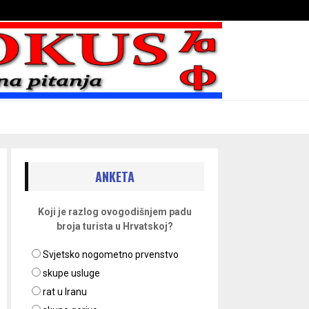
Bojni blaženika na nebesima
ANKETA
Koji je razlog ovogodišnjem padu
broja turista u Hrvatskoj?
Svjetsko nogometno prvenstvo
skupe usluge
rat u Iranu