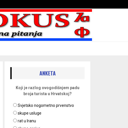
Bojni blaženika na nebesima
ANKETA
Koji je razlog ovogodišnjem padu
broja turista u Hrvatskoj?
Svjetsko nogometno prvenstvo
skupe usluge
rat u Iranu