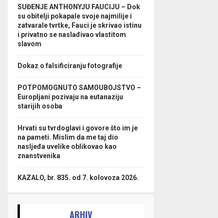
SUĐENJE ANTHONYJU FAUCIJU – Dok
su obitelji pokapale svoje najmilije i
zatvarale tvrtke, Fauci je skrivao istinu
i privatno se naslađivao vlastitom
slavom
Dokaz o falsificiranju fotografije
POTPOMOGNUTO SAMOUBOJSTVO –
Europljani pozivaju na eutanaziju
starijih osoba
Hrvati su tvrdoglavi i govore što im je
na pameti. Mislim da me taj dio
nasljeđa uvelike oblikovao kao
znanstvenika
KAZALO, br. 835. od 7. kolovoza 2026.
ARHIV