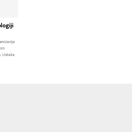
logiji
anizacija
kom
a. Ustaša