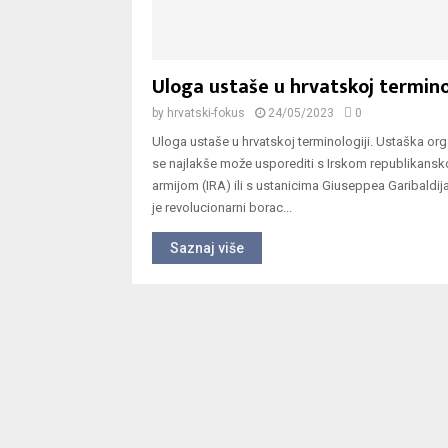
Uloga ustaše u hrvatskoj termino
by
hrvatski-fokus
24/05/2023
0
Uloga ustaše u hrvatskoj terminologiji. Ustaška org
se najlakše može usporediti s Irskom republikans
armijom (IRA) ili s ustanicima Giuseppea Garibaldij
je revolucionarni borac...
Saznaj više