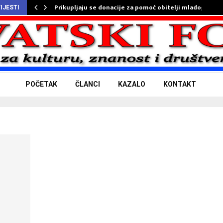
Prikupljaju se donacije za pomoć obitelji mladog…
IJESTI
POČETAK
ČLANCI
KAZALO
KONTAKT