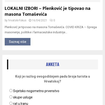
LOKALNI IZBORI – Plenković je tipovao na
masona Tomaševića
by
hrvatski-fokus
16/04/2021
0
Plenković je tipovao na masona Tomaševića. COVID KRIZA – Sprega
masonerije, politike i farmaceutske industrije...
Saznaj više
ANKETA
Koji je razlog ovogodišnjem padu broja turista u
Hrvatskoj?
Svjetsko nogometno prvenstvo
skupe usluge
rat u Iranu