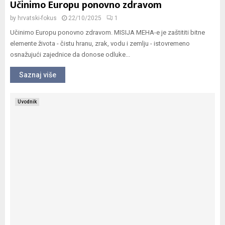
Učinimo Europu ponovno zdravom
by
hrvatski-fokus
22/10/2025
1
Učinimo Europu ponovno zdravom. MISIJA MEHA-e je zaštititi bitne
elemente života - čistu hranu, zrak, vodu i zemlju - istovremeno
osnažujući zajednice da donose odluke...
Saznaj više
Uvodnik