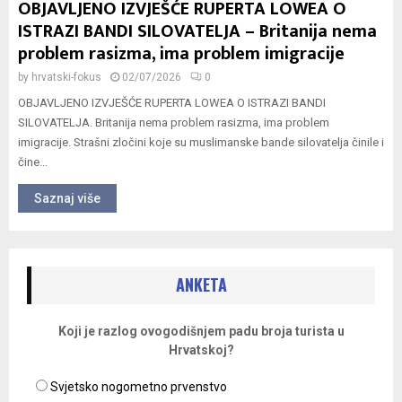
OBJAVLJENO IZVJEŠĆE RUPERTA LOWEA O
ISTRAZI BANDI SILOVATELJA – Britanija nema
problem rasizma, ima problem imigracije
by
hrvatski-fokus
02/07/2026
0
OBJAVLJENO IZVJEŠĆE RUPERTA LOWEA O ISTRAZI BANDI
SILOVATELJA. Britanija nema problem rasizma, ima problem
imigracije. Strašni zločini koje su muslimanske bande silovatelja činile i
čine...
Saznaj više
ANKETA
Koji je razlog ovogodišnjem padu broja turista u
Hrvatskoj?
Svjetsko nogometno prvenstvo