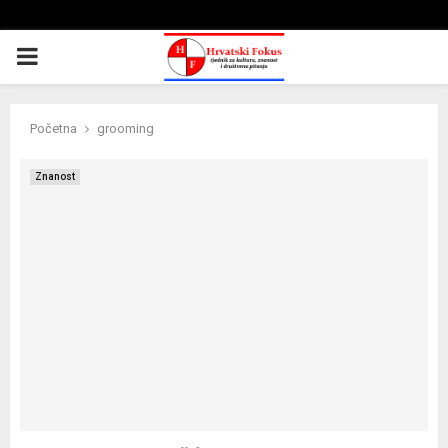
PRIMARY
MENU
Početna
grooming
Znanost