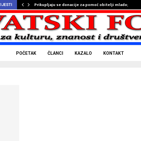
Prikupljaju se donacije za pomoć obitelji mladog…
IJESTI
POČETAK
ČLANCI
KAZALO
KONTAKT