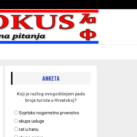
Bojni blaženika na nebesima
ANKETA
Koji je razlog ovogodišnjem padu
broja turista u Hrvatskoj?
Svjetsko nogometno prvenstvo
skupe usluge
rat u Iranu