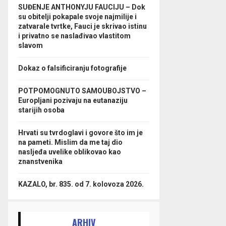
SUĐENJE ANTHONYJU FAUCIJU – Dok
su obitelji pokapale svoje najmilije i
zatvarale tvrtke, Fauci je skrivao istinu
i privatno se naslađivao vlastitom
slavom
Dokaz o falsificiranju fotografije
POTPOMOGNUTO SAMOUBOJSTVO –
Europljani pozivaju na eutanaziju
starijih osoba
Hrvati su tvrdoglavi i govore što im je
na pameti. Mislim da me taj dio
nasljeđa uvelike oblikovao kao
znanstvenika
KAZALO, br. 835. od 7. kolovoza 2026.
ARHIV