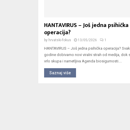
HANTAVIRUS – Još jedna psihička
operacija?
by
hrvatski-fokus
13/05/2026
1
HANTAVIRUS – Još jedna psihička operacija? Svake
godine dobivamo novi viralni strah od medija, dok s
vrlo skupa i nametljiva Agenda biosigurnosti....
Saznaj više