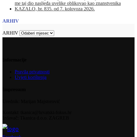
me taj dio nasljeđa uvelike oblikovao kao znanstvenika
KAZALO, br. 835. od 7. kolovoza 2026.
ARHIV
ARHIV
Informacije
Pravila privatnosti
Uvjeti korištenja
Impressum
Urednik: Marijan Majstorović
Kontakt: tkanica@hrvatski-fokus.hr
Izdavač: Tkanica d.o.o. ZAGREB
Facebook