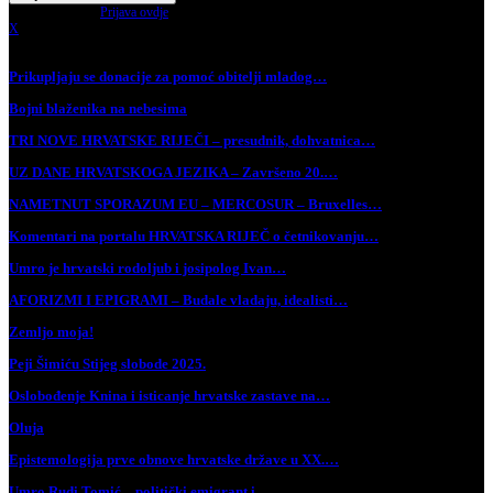
Have an account?
Prijava ovdje
X
Najnovije vijesti
Prikupljaju se donacije za pomoć obitelji mladog…
Bojni blaženika na nebesima
TRI NOVE HRVATSKE RIJEČI – presudnik, dohvatnica…
UZ DANE HRVATSKOGA JEZIKA – Završeno 20.…
NAMETNUT SPORAZUM EU – MERCOSUR – Bruxelles…
Komentari na portalu HRVATSKA RIJEČ o četnikovanju…
Umro je hrvatski rodoljub i josipolog Ivan…
AFORIZMI I EPIGRAMI – Budale vladaju, idealisti…
Zemljo moja!
Peji Šimiću Stijeg slobode 2025.
Oslobođenje Knina i isticanje hrvatske zastave na…
Oluja
Epistemologija prve obnove hrvatske države u XX.…
Umro Rudi Tomić – politički emigrant i…