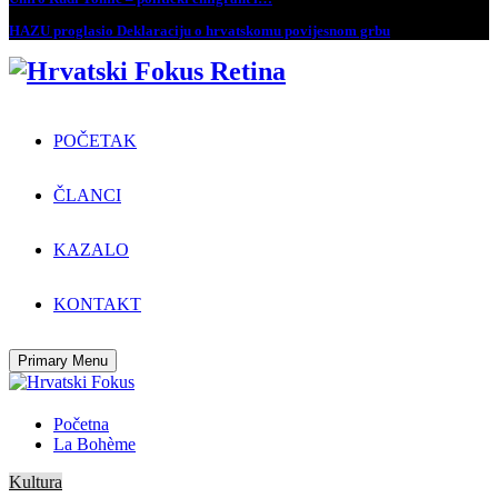
HAZU proglasio Deklaraciju o hrvatskomu povijesnom grbu
POČETAK
ČLANCI
KAZALO
KONTAKT
Primary Menu
Početna
La Bohème
Kultura