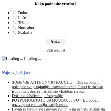
Kako podnosite vrućine?
Dobro
Loše
Teško
Normalno
Svakako
Vidi rezultat
Loading ...
Najnovije objave
SUĐENJE ANTHONYJU FAUCIJU – Dok su obitelji
pokapale svoje najmilije i zatvarale tvrtke, Fauci je skrivao
istinu i privatno se naslađivao vlastitom slavom
Dokaz o falsificiranju fotografije
POTPOMOGNUTO SAMOUBOJSTVO – Europljani
pozivaju na eutanaziju starijih osoba
Hrvati su tvrdoglavi i govore što im je na pameti. Mislim da