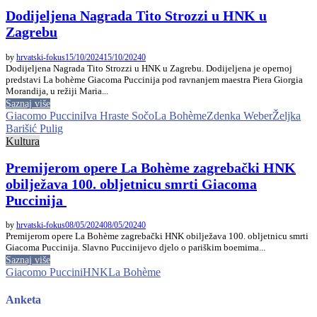
Dodijeljena Nagrada Tito Strozzi u HNK u
Zagrebu
by
hrvatski-fokus
15/10/2024
15/10/2024
0
Dodijeljena Nagrada Tito Strozzi u HNK u Zagrebu. Dodijeljena je opernoj
predstavi La bohème Giacoma Puccinija pod ravnanjem maestra Piera Giorgia
Morandija, u režiji Maria...
Saznaj više
Giacomo Puccini
Iva Hraste Sočo
La Bohème
Zdenka Weber
Željka
Barišić Pulig
Kultura
Premijerom opere La Bohème zagrebački HNK
obilježava 100. obljetnicu smrti Giacoma
Puccinija
by
hrvatski-fokus
08/05/2024
08/05/2024
0
Premijerom opere La Bohème zagrebački HNK obilježava 100. obljetnicu smrti
Giacoma Puccinija. Slavno Puccinijevo djelo o pariškim boemima...
Saznaj više
Giacomo Puccini
HNK
La Bohème
Anketa