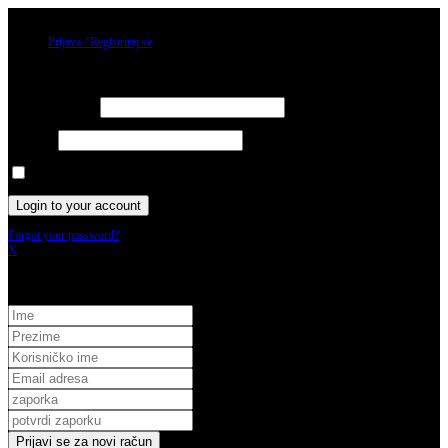
09/08/2026
Prijava / Registriraj se
Prijava
Username or email
Password
Keep me signed in until I sign out
Forgot your password?
X
Registracija