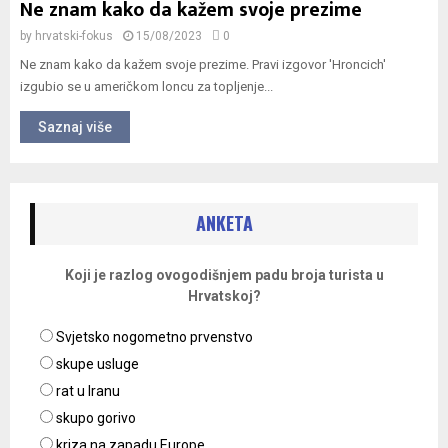
Ne znam kako da kažem svoje prezime
by
hrvatski-fokus
15/08/2023
0
Ne znam kako da kažem svoje prezime. Pravi izgovor 'Hroncich'
izgubio se u američkom loncu za topljenje...
Saznaj više
ANKETA
Koji je razlog ovogodišnjem padu broja turista u
Hrvatskoj?
Svjetsko nogometno prvenstvo
skupe usluge
rat u Iranu
skupo gorivo
kriza na zapadu Europe