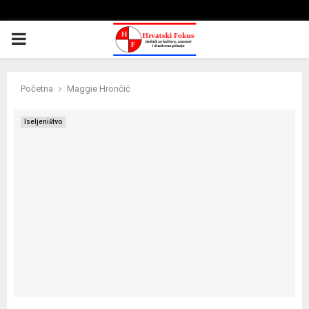
PRIMARY
MENU
Početna
Maggie Hrončić
Iseljeništvo