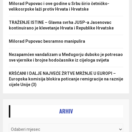
Milorad Pupovac i ove godine u Srbu širio četničko-
velikosrpske laži protiv Hrvata i Hrvatske
TRAŽENJE ISTINE – Glavna svrha JUSP-a Jasenovac
kontinuirano je klevetanje Hrvata i Republike Hrvatske
Milorad Pupovac besramno manipulira
Nezapamćen vandalizam u Međugorju duboko je potresao
sve vjernike i brojne hodočasnike iz cijeloga svijeta
KRŠĆANI I DALJE NAJVEĆE ŽRTVE MRŽNJE U EUROPI –
Europska komisija blokira poticanje remigracije na raznije
cijele Unije (3)
ARHIV