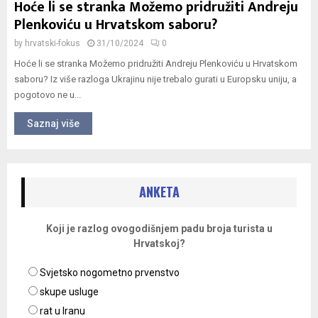
Hoće li se stranka Možemo pridružiti Andreju
Plenkoviću u Hrvatskom saboru?
by
hrvatski-fokus
31/10/2024
0
Hoće li se stranka Možemo pridružiti Andreju Plenkoviću u Hrvatskom
saboru? Iz više razloga Ukrajinu nije trebalo gurati u Europsku uniju, a
pogotovo ne u...
Saznaj više
ANKETA
Koji je razlog ovogodišnjem padu broja turista u
Hrvatskoj?
Svjetsko nogometno prvenstvo
skupe usluge
rat u Iranu