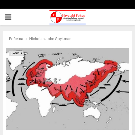
PRIMARY
MENU
Početna
Nicholas John Spykman
Uvodnik