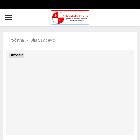
PRIMARY
MENU
Početna
Olja Savićević
Uvodnik