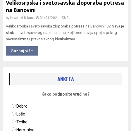
Velikosrpska i svetosavska zloporaba potresa
na Banovini
by
hrvatski-fokus
31/01/2021
0
Velikosrpska i svetosavska zloporaba potresa na Banovini. Sv. Sava je
simbol svetosavskog nacionalizma, koji predstavlja spoj srpskog
nacionalizma i pravoslavnog klerikalizma...
Saznaj više
ANKETA
Kako podnosite vrućine?
Dobro
Loše
Teško
Normalno