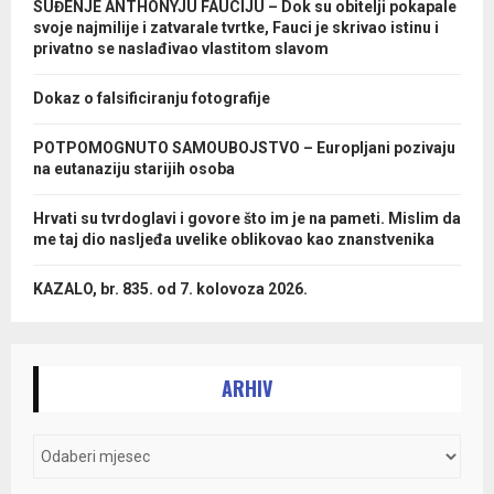
SUĐENJE ANTHONYJU FAUCIJU – Dok su obitelji pokapale
svoje najmilije i zatvarale tvrtke, Fauci je skrivao istinu i
privatno se naslađivao vlastitom slavom
Dokaz o falsificiranju fotografije
POTPOMOGNUTO SAMOUBOJSTVO – Europljani pozivaju
na eutanaziju starijih osoba
Hrvati su tvrdoglavi i govore što im je na pameti. Mislim da
me taj dio nasljeđa uvelike oblikovao kao znanstvenika
KAZALO, br. 835. od 7. kolovoza 2026.
ARHIV