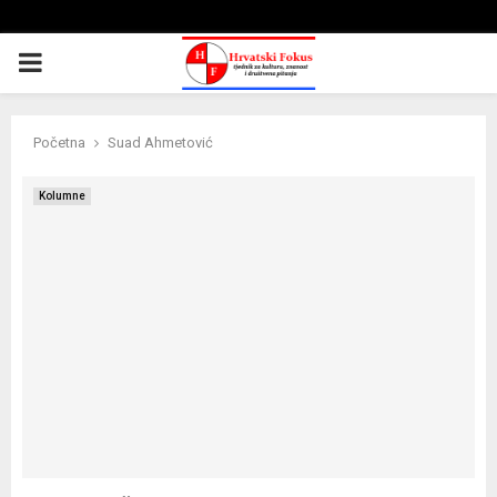
PRIMARY
MENU
Početna
Suad Ahmetović
Kolumne