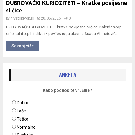
DUBROVAČKI KURIOZITETI – Kratke povijesne
sličice
by
hrvatski-fokus
20/05/2026
0
DUBROVAČKI KURIOZITETI – kratke povijesne sličice. Kaleidoskop,
orijentalni tepih i slike iz povijesnoga albuma Suada Ahmetovića...
Saznaj više
ANKETA
Kako podnosite vrućine?
Dobro
Loše
Teško
Normalno