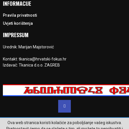
INFORMACIJE
Pravila privatnosti
Uvjeti korištenja
IMPRESSUM
Urednik: Marijan Majstorović
Kontakt: tkanica@hrvatski-fokus.hr
Izdavač: Tkanica d.o.o. ZAGREB
Ova web stranica koristi kolačiće za poboljšanje vašeg iskustva.
@2023 - www.hrvatski-fokus.hr. Sva prava su zadržana.
Pretpostavit ćemo da se slažete s tim, ali možete to neprihvatiti i