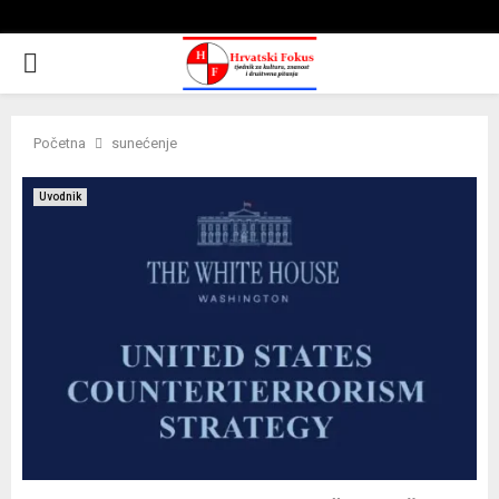
PRIMARY
MENU
Početna
sunećenje
Uvodnik