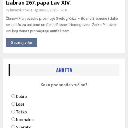
Izabran 267. papa Lav XIV.
by
hrvatski-fokus
08/05/2025
0
Članovi Franjevačke provincije Svetog Križa – Bosne Srebrene i dalje
se zalažu za unitarno uređenje Bosne i Hercegovine. Žarko Puhovski:
Oni koji danas propagiraju antifašizam...
Saznaj više
ANKETA
Kako podnosite vrućine?
Dobro
Loše
Teško
Normalno
Svakako