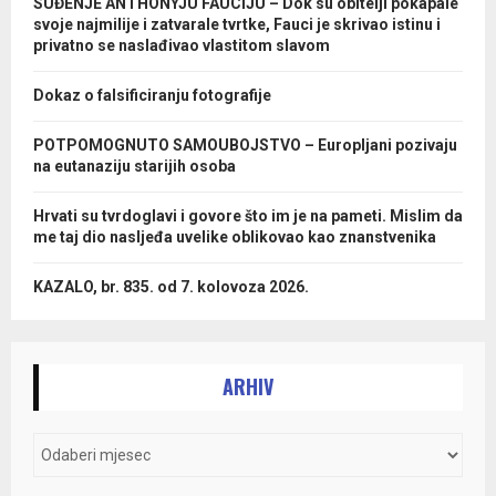
SUĐENJE ANTHONYJU FAUCIJU – Dok su obitelji pokapale
svoje najmilije i zatvarale tvrtke, Fauci je skrivao istinu i
privatno se naslađivao vlastitom slavom
Dokaz o falsificiranju fotografije
POTPOMOGNUTO SAMOUBOJSTVO – Europljani pozivaju
na eutanaziju starijih osoba
Hrvati su tvrdoglavi i govore što im je na pameti. Mislim da
me taj dio nasljeđa uvelike oblikovao kao znanstvenika
KAZALO, br. 835. od 7. kolovoza 2026.
ARHIV