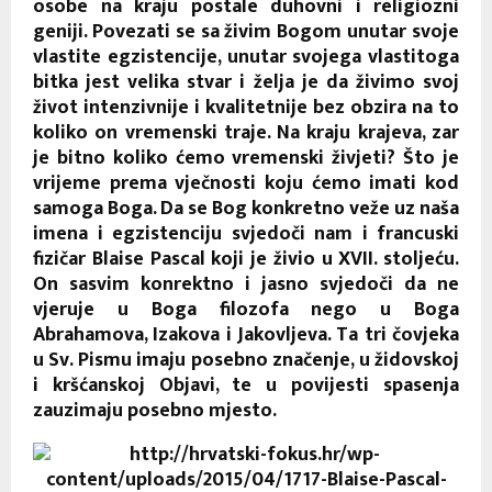
osobe na kraju postale duhovni i religiozni
geniji. Povezati se sa živim Bogom unutar svoje
vlastite egzistencije, unutar svojega vlastitoga
bitka jest velika stvar i želja je da živimo svoj
život intenzivnije i kvalitetnije bez obzira na to
koliko on vremenski traje. Na kraju krajeva, zar
je bitno koliko ćemo vremenski živjeti? Što je
vrijeme prema vječnosti koju ćemo imati kod
samoga Boga. Da se Bog konkretno veže uz naša
imena i egzistenciju svjedoči nam i francuski
fizičar Blaise Pascal koji je živio u XVII. stoljeću.
On sasvim konrektno i jasno svjedoči da ne
vjeruje u Boga filozofa nego u Boga
Abrahamova, Izakova i Jakovljeva. Ta tri čovjeka
u Sv. Pismu imaju posebno značenje, u židovskoj
i kršćanskoj Objavi, te u povijesti spasenja
zauzimaju posebno mjesto.