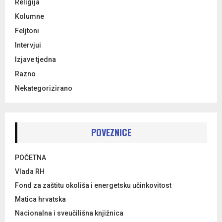
Religija
Kolumne
Feljtoni
Intervjui
Izjave tjedna
Razno
Nekategorizirano
POVEZNICE
POČETNA
Vlada RH
Fond za zaštitu okoliša i energetsku učinkovitost
Matica hrvatska
Nacionalna i sveučilišna knjižnica