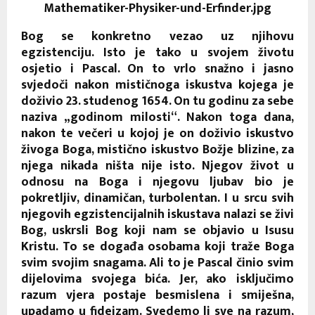
Bog se konkretno vezao uz njihovu
egzistenciju. Isto je tako u svojem životu
osjetio i Pascal. On to vrlo snažno i jasno
svjedoči nakon mističnoga iskustva kojega je
doživio 23. studenog 1654. On tu godinu za sebe
naziva „godinom milosti“. Nakon toga dana,
nakon te večeri u kojoj je on doživio iskustvo
živoga Boga, mistično iskustvo Božje blizine, za
njega nikada ništa nije isto. Njegov život u
odnosu na Boga i njegovu ljubav bio je
pokretljiv, dinamičan, turbolentan. I u srcu svih
njegovih egzistencijalnih iskustava nalazi se živi
Bog, uskrsli Bog koji nam se objavio u Isusu
Kristu. To se događa osobama koji traže Boga
svim svojim snagama. Ali to je Pascal činio svim
dijelovima svojega bića. Jer, ako isključimo
razum vjera postaje besmislena i smiješna,
upadamo u fideizam. Svedemo li sve na razum,