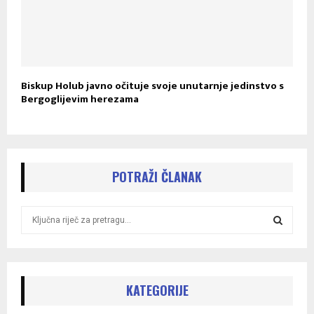
Biskup Holub javno očituje svoje unutarnje jedinstvo s
Bergoglijevim herezama
POTRAŽI ČLANAK
S
e
a
S
r
c
E
h
KATEGORIJE
f
A