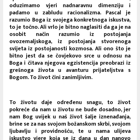
oduzimamo vjeri nadnaravnu dimenziju i
padamo u zabludu racionalizma. Pascal je
razumio Boga iz svojega konkretnoga iskustva,
to je točno. Ali vrlo je bitno naglasiti da ga je na
osobit način razumio iz postojanja
ovozemaljskoga, iz postojanja stvorenoga
svijeta iz postojanosti kozmosa. Ali ono što je
bitno jest da se čovjekovo srce u odnosu na
Boga i čitava njegova egzistencija preobrazi iz
grešnoga života u avanturu prijateljstva s
Bogom. To život čini zanimljivim.
To životu daje određenu snagu, to život
pokreće da nam u životu ne bude dosadno, jer
nam Bog uvijek u naš život šalje iznenađanja,
brine se za nas svojom božanskom skrbi, svojom
ljubavlju i providnošću, te u nama ulijeva
iskustvo vjere koja se iz dana u dan nanovo