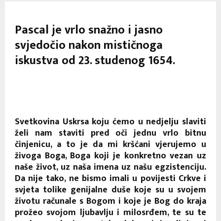
Pascal je vrlo snažno i jasno
svjedočio nakon mističnoga
iskustva od 23. studenog 1654.
Svetkovina Uskrsa koju ćemo u nedjelju slaviti
želi nam staviti pred oči jednu vrlo bitnu
činjenicu, a to je da mi kršćani vjerujemo u
živoga Boga, Boga koji je konkretno vezan uz
naše život, uz naša imena uz našu egzistenciju.
Da nije tako, ne bismo imali u povijesti Crkve i
svjeta tolike genijalne duše koje su u svojem
životu računale s Bogom i koje je Bog do kraja
prožeo svojom ljubavlju i milosrđem, te su te