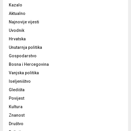
o
Kazalo
r
R
:
Aktualno
C
Najnovije vijesti
Uvodnik
H
Hrvatska
Unutarnja politika
Gospodarstvo
Bosna i Hercegovina
Vanjska politika
Iseljeništvo
Gledišta
Povijest
Kultura
Znanost
Društvo