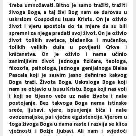
treba umnožavati. Bitno je samo tražiti, tražiti
živoga Boga, a taj živi Bog nam se darovau u
uskrslom Gospodinu Isusu Kristu. On je oživio
život i vjeru apostola do te mjere da su bili
spremni za njega predati svoj život. On je oživio
život tolikih svetaca, blaženika i mučenika,
tolikih velikih duša u povijesti Crkve i
kršćanstva. On je oživio i nama učinio
zanimljivim život jednoga fizičara, teologa,
filozofa, psihologa, jednoga genijalnoga Blaisa
Pascala koji je sasvim jasno definirao kakvog
Boga traži. Života Boga. Uskrsloga Boga koji
nam se objavio u Isusu Kristu. Boga koji nas voli
i koji se tijesno veže uz naše živote i naše
postojanje. Bez takvoga Boga nema istinske
sreće, ljubavi, vjere, ispunjenja bića i naše
ovozemaljske, pa i vječne egzistencije. Vjerom u
toga živoga Boga u nama raste i razvija se klica
vječnosti i Božje ljubavi. Ali nam i svjedoči