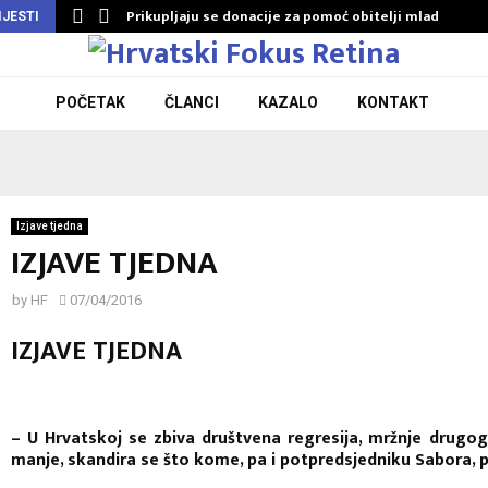
Prikupljaju se donacije za pomoć obitelji mladog…
IJESTI
POČETAK
ČLANCI
KAZALO
KONTAKT
Izjave tjedna
IZJAVE TJEDNA
by
HF
07/04/2016
IZJAVE TJEDNA
– U Hrvatskoj se zbiva društvena regresija, mržnje drugog i
manje, skandira se što kome, pa i potpredsjedniku Sabora,