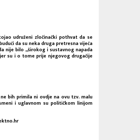
tojao udruženi zločinački pothvat da se
 budući da su neka druga pretresna vijeća
 da nije bilo „širokog i sustavnog napada
 jer su i o tome prije njegovog drugačije
e bih primila ni ovdje na ovu tzv. malu
ismeni i uglavnom su političkom linijom
ektno.hr