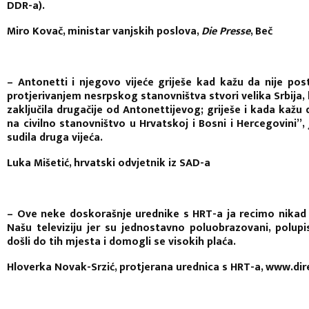
DDR-a).
Miro Kovač, ministar vanjskih poslova,
Die Presse
, Beč
– Antonetti i njegovo vijeće griješe kad kažu da nije pos
protjerivanjem nesrpskog stanovništva stvori velika Srbija,
zaključila drugačije od Antonettijevog; griješe i kada kažu
na civilno stanovništvo u Hrvatskoj i Bosni i Hercegovini”,
sudila druga vijeća.
Luka Mišetić, hrvatski odvjetnik iz SAD-a
– Ove neke doskorašnje urednike s HRT-a ja recimo nikad n
Našu televiziju jer su jednostavno poluobrazovani, polup
došli do tih mjesta i domogli se visokih plaća.
Hloverka Novak-Srzić, protjerana urednica s HRT-a, www.dir