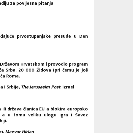
adiju za povijesna pitanja
obađajuće prvostupanjske presude u Den
nom Državom Hrvatskom i provodio program
ća Srba, 20 000 Židova (pri čemu je još
uća Roma.
 i Srbije,
The Jerusaelm Post
, Izrael
a ili država članica EU-a blokira europsko
u, a u tomu veliku ulogu igra i Savez
iji.
ci,
Magyar Hírlap