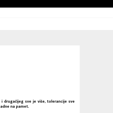
Bojni blaženika na nebesima
 drugačijeg sve je više, tolerancije sve
 padne na pamet.