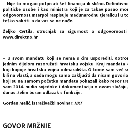
– Nije to mogao potpisati šef financija ili slično. Definit
političke osobe i kao ministra koji je za takav posao mor
odgovornost Interpol raspisuje međunarodnu tjeralicu i u to
teško sakriti, a da vas se ne nađe.
Željko Cvrtila, stručnjak za sigurnost o odgovornos
www.direktno.hr
– U svom mandatu koji se nema s čim usporediti, Kotroman
jednim dijelom razoružati hrvatsku vojsku. Kraj mandata 
koji kupuje hrvatska vojna odmarališta. O tome sam već s
bili na vlasti, a sada mogu samo zaključiti da nisam govori
koji su na samom početku mandata pokazali kako resor treb
sam 2014. nudio svjedoke i dokumentaciju o ovom slučaju, i
danas, želim buran odlazak s funkcije.
Gordan Malić, istraživački novinar,
HRT
GOVOR MRŽNJE