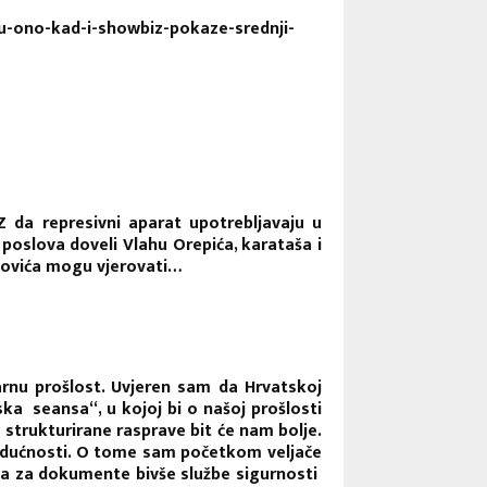
u-ono-kad-i-showbiz-pokaze-srednji-
Z da represivni aparat upotrebljavaju u
poslova doveli Vlahu Orepića, karataša i
etkovića mogu vjerovati…
rnu prošlost. Uvjeren sam da Hrvatskoj
ska seansa“, u kojoj bi o našoj prošlosti
e strukturirane rasprave bit će nam bolje.
udućnosti. O tome sam početkom veljače
da za dokumente bivše službe sigurnosti