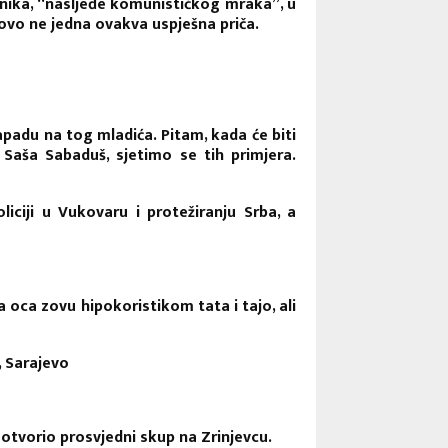
šnika, “nasljeđe komunističkog mraka”, u
ovo ne jedna ovakva uspješna priča.
napadu na tog mladića. Pitam, kada će biti
, Saša Sabaduš, sjetimo se tih primjera.
liciji u Vukovaru i protežiranju Srba, a
oca zovu hipokoristikom tata i tajo, ali
, Sarajevo
 otvorio prosvjedni skup na Zrinjevcu.