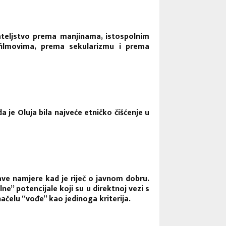
ijateljstvo prema manjinama, istospolnim
m filmovima, prema sekularizmu i prema
 je Oluja bila najveće etničko čišćenje u
rave namjere kad je riječ o javnom dobru.
” potencijale koji su u direktnoj vezi s
čelu “vođe” kao jedinoga kriterija.