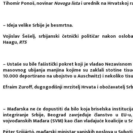
Tihomir Ponoš, novinar
Novoga lista
i urednik na Hrvatskoj r
– Ideja velike Srbije je besmrtna.
Vojislav Šešelj, srbijanski četnički političar nakon osl
Haagu,
RTS
– Ustaše su bile fašistički pokret koji je vladao Nezavis
masovnog ubijanja manjina kojime su zaklali stotine tisu
10.000 deportirano na ubojstvo u Auschwitz) i nekoliko tis
Efraim Zuroff, dugogodišnji mrzitelj Hrvata i obožavatelj Srba
– Mađarska ne će dopustiti da bilo koja briselska institucij
integriranje Srbije, Beograd zavrjeđuje članstvo u EU-
vojvođanskih Mađara (SVM) kao član vladajuće koalicije u Srb
Péter Szíjjártó, mađarski ministar vanjskih poslova u Suboti