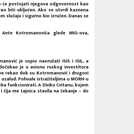
ivno će postojati njegova odgovornost kao
ao biti uključen. Ako se utvrdi kaznena
m slučaju i sigurno bio izručen. Danas se
ti Ante Kotromanovića glede MIG-ova,
ović je uspio naoružati ISIS i ISIL, a
dočekao je u avionu ruskog investitora
ve rekao dok su Kotromanović i drugovi
o uzalud. Pohvale istražiteljima u MORH-u
a funkcionirati. A Dinku Cvitanu, kojem
 čija me tajnica stavila na čekanje – do