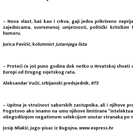
– Nova vlast, baš kao i crkva, gaji jedva prikriveno nepr
zajednicama, suvremenoj umjetnosti, politički kritički
humoru.
Jurica Pavičić, kolumnist
Jutarnjega lista
– Proteći će još puno godina dok netko u Hrvatskoj shvati da
Europi od Drugog svjetskog rata.
Aleksandar Vučić, srbijanski predsjednik,
RTS
– Upitna je stručnost saborskih zastupnika, ali i njihove p
Pogotovo ako imamo na umu njihove limitirane “intelektualne
višegodišnjom negativnom selekcijom unutar stranaka po na
Josip Mlakić, jugo-pisac iz Bugojna, www.express.hr