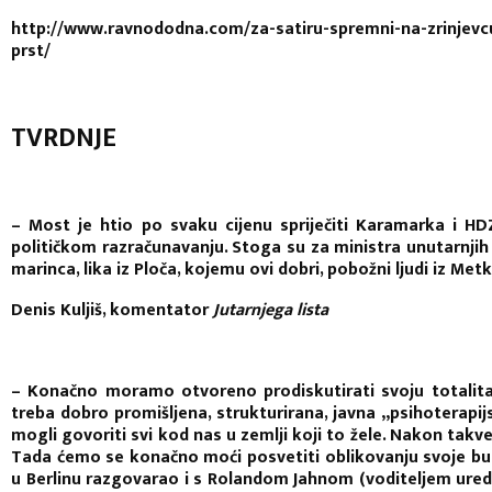
http://www.ravnododna.com/za-satiru-spremni-na-zrinjevc
prst/
TVRDNJE
– Most je htio po svaku cijenu spriječiti Karamarka i HD
političkom razračunavanju. Stoga su za ministra unutarnjih 
marinca, lika iz Ploča, kojemu ovi dobri, pobožni ljudi iz M
Denis Kuljiš, komentator
Jutarnjega lista
– Konačno moramo otvoreno prodiskutirati svoju totalita
treba dobro promišljena, strukturirana, javna „psihoterapij
mogli govoriti svi kod nas u zemlji koji to žele. Nakon takv
Tada ćemo se konačno moći posvetiti oblikovanju svoje b
u Berlinu razgovarao i s Rolandom Jahnom (voditeljem ure