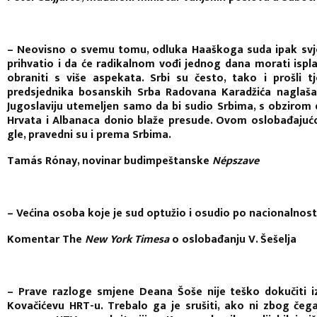
– Neovisno o svemu tomu, odluka Haaškoga suda ipak svjed
prihvatio i da će radikalnom vođi jednog dana morati isp
obraniti s više aspekata. Srbi su često, tako i prošli 
predsjednika bosanskih Srba Radovana Karadžića naglaša
Jugoslaviju utemeljen samo da bi sudio Srbima, s obzirom d
Hrvata i Albanaca donio blaže presude. Ovom oslobađaju
gle, pravedni su i prema Srbima.
Tamás Rónay, novinar budimpeštanske
Népszave
– Većina osoba koje je sud optužio i osudio po nacionalnosti
Komentar The
New York Timesa
o oslobađanju V. Šešelja
– Prave razloge smjene Deana Šoše nije teško dokučiti i
Kovačićevu HRT-u. Trebalo ga je srušiti, ako ni zbog če