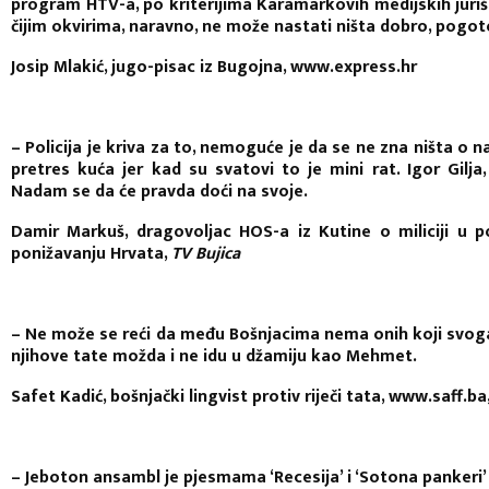
program HTV-a, po kriterijima Karamarkovih medijskih juri
čijim okvirima, naravno, ne može nastati ništa dobro, pogot
Josip Mlakić, jugo-pisac iz Bugojna, www.express.hr
– Policija je kriva za to, nemoguće je da se ne zna ništa o 
pretres kuća jer kad su svatovi to je mini rat. Igor Gilja
Nadam se da će pravda doći na svoje.
Damir Markuš, dragovoljac HOS-a iz Kutine o miliciji u po
ponižavanju Hrvata,
TV Bujica
– Ne može se reći da među Bošnjacima nema onih koji svoga 
njihove tate možda i ne idu u džamiju kao Mehmet.
Safet Kadić, bošnjački lingvist protiv riječi tata, www.saff.ba
– Jeboton ansambl je pjesmama ‘Recesija’ i ‘Sotona pankeri’