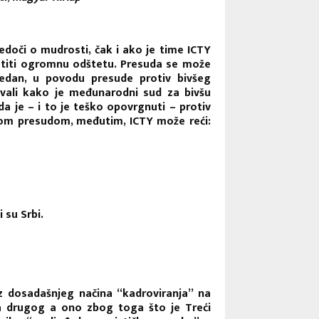
oči o mudrosti, čak i ako je time ICTY
latiti ogromnu odštetu. Presuda se može
tjedan, u povodu presude protiv bivšeg
vali kako je međunarodni sud za bivšu
a je – i to je teško opovrgnuti – protiv
ćom presudom, međutim, ICTY može reći:
 su Srbi.
z dosadašnjeg načina “kadroviranja” na
ga drugog a ono zbog toga što je Treći