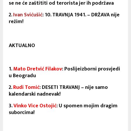
se ne će zaštititi od terorista jer ih podržava
2.
Ivan Svićušić
: 10. TRAVNJA 1941. – DRŽAVA nije
režim!
AKTUALNO
1.
Mato Dretvić Filakov
: Poslijeizborni prosvjedi
u Beogradu
2.
Rudi Tomić
: DESETI TRAVANJ – nije samo
kalendarski nadnevak!
3.
Vinko Vice Ostojić
: U spomen mojim dragim
suborcima!