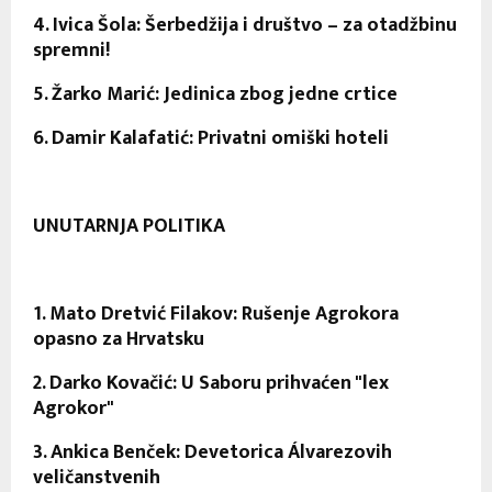
4. Ivica Šola: Šerbedžija i društvo – za otadžbinu
spremni!
5. Žarko Marić: Jedinica zbog jedne crtice
6. Damir Kalafatić: Privatni omiški hoteli
UNUTARNJA POLITIKA
1. Mato Dretvić Filakov: Rušenje Agrokora
opasno za Hrvatsku
2. Darko Kovačić: U Saboru prihvaćen "lex
Agrokor"
3. Ankica Benček: Devetorica Álvarezovih
veličanstvenih