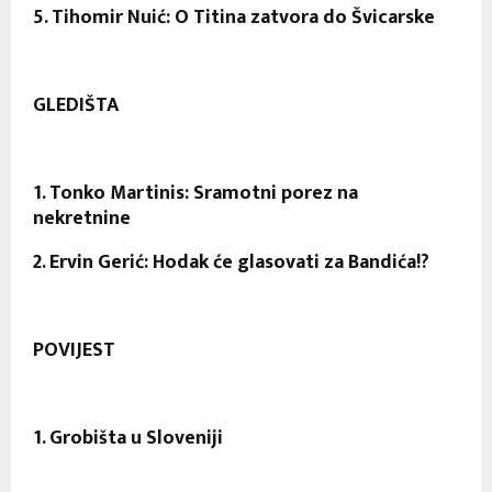
5. Tihomir Nuić: O Titina zatvora do Švicarske
GLEDIŠTA
1. Tonko Martinis: Sramotni porez na
nekretnine
2. Ervin Gerić: Hodak će glasovati za Bandića!?
POVIJEST
1. Grobišta u Sloveniji