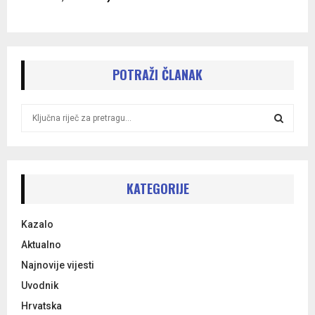
POTRAŽI ČLANAK
S
e
a
S
r
c
E
h
KATEGORIJE
f
A
o
Kazalo
r
R
:
Aktualno
C
Najnovije vijesti
Uvodnik
H
Hrvatska