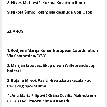
8. Nives Matijević: Kuzma Kovačić u Rimu
9. Nikola Šimić Tonin: Isla desnuda Goli Otok
ZNANOST
1. Rodjena Marija Kuhar: European Coordination
Via Campesina/ECVC
2. Marijan Lipovac: Skup o von Willebrandovoj
bolesti
3. Bojana Mrvoš Pavić: Hrvatska zakazala kod
Pariškog sporazuma
4. Ana Maria Filipović Grčić: Cecilia Malmström
–
CETA štedi izvoznicima u Kanadu