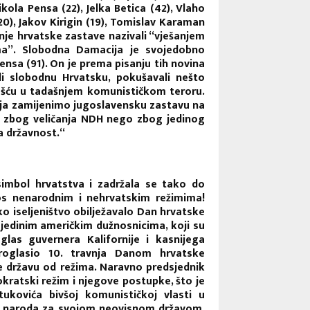
 Nikola Pensa (22), Jelka Betica (42), Vlaho
(20), Jakov Kirigin (19), Tomislav Karaman
šanje hrvatske zastave nazivali “vješanjem
ma”. Slobodna Damacija je svojedobno
nsa (91). On je prema pisanju tih novina
li slobodnu Hrvatsku, pokušavali nešto
ošću u tadašnjem komunističkom teroru.
vnja zamijenimo jugoslavensku zastavu na
e zbog veličanja NDH nego zbog jedinog
a državnost.“
simbol hrvatstva i zadržala se tako do
kos nenarodnim i nehrvatskim režimima!
o iseljeništvo obilježavalo Dan hrvatske
pojedinim američkim dužnosnicima, koji su
las guvernera Kalifornije i kasnijega
roglasio 10. travnja Danom hrvatske
je državu od režima. Naravno predsjednik
ratski režim i njegove postupke, što je
tukovića bivšoj komunističkoj vlasti u
elju naroda za svojom neovisnom državom.