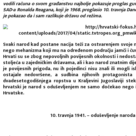
vodili računa o svom građanstvu najbolje pokazuje proglas guve
SAD-a Ronalda Reagana, koji je 1968. proglasio 10. travnja Dan
je pokazao da i sam razlikuje državu od režima.
Svaki narod kad postane nacija teži za ostvarenjem svoje n
nego mehanizma koji mu na određenom području jamči i čuv
Hrvati su se zbog nepovoljnih povijesnih okolnosti i nedos
stoljeća u zajedničkim državama, ali i kao narod znatnim di
je povijesnih prigoda, nu ih pojedinci nisu znali ili mogli is
ostajale nedovršene, a sudbina njihovih protagonista
dvadesetogodišnjega ropstva u Kraljevini Jugoslaviji stek
hrvatski je narod s oduševljenjem ne samo dočekao nego 
Hrvatske.
10. travnja 1941. – oduševljenje narod