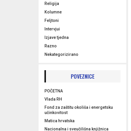
Religija
Kolumne
Feljtoni
Intervjui
Izjave tjedna
Razno
Nekategorizirano
POVEZNICE
POČETNA
Vlada RH
Fond za zaštitu okoliša i energetsku
učinkovitost
Matica hrvatska
Nacionalna i sveučilišna knjižnica