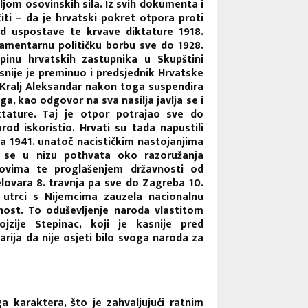
jom osovinskih sila. Iz svih dokumenta i
iti – da je hrvatski pokret otpora proti
od uspostave te krvave diktature 1918.
lamentarnu političku borbu sve do 1928.
upinu hrvatskih zastupnika u Skupštini
snije je preminuo i predsjednik Hrvatske
 Kralj Aleksandar nakon toga suspendira
ga, kao odgovor na sva nasilja javlja se i
ktature. Taj je otpor potrajao sve do
od iskoristio. Hrvati su tada napustili
nja 1941. unatoč nacističkim nastojanjima
a se u nizu pothvata oko razoružanja
dovima te proglašenjem državnosti od
lovara 8. travnja pa sve do Zagreba 10.
u utrci s Nijemcima zauzela nacionalnu
nost. To oduševljenje naroda vlastitom
jzije Stepinac, koji je kasnije pred
rija da nije osjeti bilo svoga naroda za
 karaktera, što je zahvaljujući ratnim