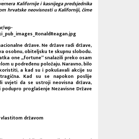
rnera Kalifornije i kasnijega predsjednika
om hrvatske neovisnosti u Kaliforniji, čime
acionalne države. Ne države radi države,
a osobnu, obiteljsku te skupnu slobodu.
tatka one „fortune“ snalazili preko osam
jelom u podređenu položaju. Naravno, bilo
koristiti, a kad su i pokušavali akcije su
 tragična. Kad su se napokon poslije
li uvjeti da se ustroji neovisna država,
i podupro proglašenje Nezavisne Države
a vlastitom državom