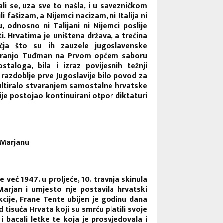
li se, uza sve to našla, i u savezničkom
i fašizam, a Nijemci nacizam, ni Italija ni
 odnosno ni Talijani ni Nijemci poslije
. Hrvatima je uništena država, a trećina
učja što su ih zauzele jugoslavenske
r. Franjo Tuđman na Prvom općem saboru
aloga, bila i izraz povijesnih težnji
azdoblje prve Jugoslavije bilo povod za
zultiralo stvaranjem samostalne hrvatske
ije postojao kontinuirani otpor diktaturi
 Marjanu
 već 1947. u proljeće, 10. travnja skinula
arjan i umjesto nje postavila hrvatski
cije, Frane Tente ubijen je godinu dana
d tisuća Hrvata koji su smrću platili svoje
 i bacali letke te koja je prosvjedovala i