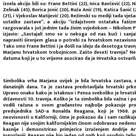
izvela akciju bili su: Frane Bettini (22), Ivica Bavčević (22),
Zelinak (45), Borica Jonić (20), Ruža Anić (19), Katica Šanić 
(21), i Vjekoslav Matijević (20). Režimski su mediji tada vje
ustaške zastave”, a akciju “izdajstvom ostataka fašiz
razgovarala s još jednim tada živim svjedokom – Nikolom Pe
izjavio: „Sastajali smo se u nekoga od nas kući i sanja
napraviti širenjem glasa o potrebi za hrvatskom nezavisn
Tako smo Frane Bettini i ja došli na ideju da desetoga tra
Marjanu hrvatskom trobojnicom. Zašto deseti travnja? N
datuma koji je u to vrijeme asocirao da je Hrvatska ostvaril
Simbolika vrha Marjana uvijek je bila hrvatska zastava, 
današnjih dana. Ta je zastava predstavljala hrvatski pr
Upravo onako kako je istaknuo i Pensa svekoliko je hrvatsk
državnosti 10. travnja. Koliko je ta simbolika bila važna i 
vodili računa o svom građanstvu najbolje pokazuje prog
predsjednika SAD-a Ronalda Reagana, koji je 1968. p
neovisnosti u Kaliforniji, čime je pokazao da i sam razliku
Reagan nije svojim kalifornijskim činom odobravao nedemok
kasnije i demonstrirao primjerice izručenjem Andrije Ar
Jugoslaviji. Reagan nije bio jedan od onih koji osuđuju ž