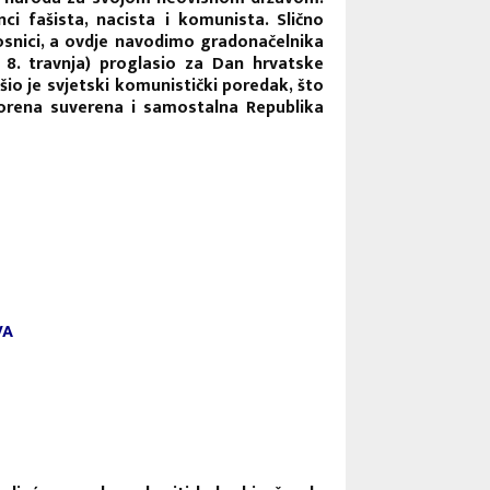
ci fašista, nacista i komunista. Slično
snici, a ovdje navodimo gradonačelnika
8. travnja) proglasio za Dan hrvatske
io je svjetski komunistički poredak, što
orena suverena i samostalna Republika
VA