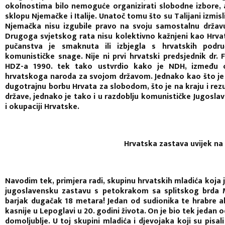
okolnostima bilo nemoguće organizirati slobodne izbore, a
sklopu Njemačke i Italije. Unatoč tomu što su Talijani izmislil
Njemačka nisu izgubile pravo na svoju samostalnu državu,
Drugoga svjetskog rata nisu kolektivno kažnjeni kao Hrvati
pučanstva je smaknuta ili izbjegla s hrvatskih podr
komunističke snage. Nije ni prvi hrvatski predsjednik d
HDZ-a 1990. tek tako ustvrdio kako je NDH, između ost
hrvatskoga naroda za svojom državom. Jednako kao što je r
dugotrajnu borbu Hrvata za slobodom, što je na kraju i re
države, jednako je tako i u razdoblju komunističke Jugoslav
i okupaciji Hrvatske.
Hrvatska zastava uvijek na
Navodim tek, primjera radi, skupinu hrvatskih mladića koja je
jugoslavensku zastavu s petokrakom sa splitskog brda M
barjak dugačak 18 metara! Jedan od sudionika te hrabre ak
kasnije u Lepoglavi u 20. godini života. On je bio tek jedan o
domoljublje. U toj skupini mladića i djevojaka koji su pisali