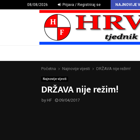
HAZU proglasio Deklaraciju o hrvatskomu povijesnom grbu
08/08/2026
Prijava / Registriraj se
NAJNOVIJE V
Početna
Najnovije vijesti
DRŽAVA nije režim!
Najnovije vijesti
DRŽAVA nije režim!
by
HF
09/04/2017