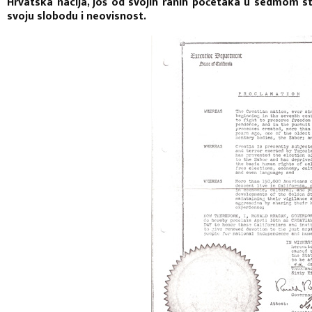
Hrvatska nacija, još od svojih ranih početaka u sedmom st
svoju slobodu i neovisnost.