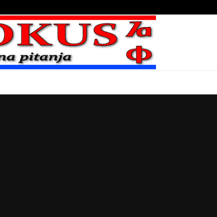
Bojni blaženika na nebesima