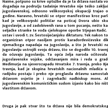
Naime, potpuno su krive optužbe da je ta država nastala vol
događaja na području tadašnje Hrvatske nije teško zaključ
jugoslavenskoj, odnosno velikosrpskoj okupaciji trajao 
godine. Naravno, hrvatski se otpor manifestirao kroz par
kad je velikosrpski političar na poticaj Dvora ubio sk
Jugoslavije, a od zadobivenih rana u tom pucanju, nešto ka
seljačke stranke te vođa cjelokupne oporbe Stjepan Radić.
ustav i uvodi t. zv. Šestosiječanjsku diktaturu. Tek nakon to
organiziran otpor nasiljem protiv karađorđevićevske di
njemačkoga napadaja na Jugoslaviju, a što je hrvatski nar
Jugoslaviju ustrojili svoju državu, što se dogodilo 10. trav
da očuvaju Jugoslaviju. Ta opća želja naroda očitoval
jugoslavenske vojske, održavanjem mira i reda u gra
Međimurja na sjeverozapadu Hrvatske 7. travnja, preko Bje
travnja, kad je skupina hrvatskih nacionalnih mladića 
radijsku postaju i preko nje proglasila državnu samostal
državom osjetio je i zagrebački nadbiskup mons. Alo
jugoslavenskim komunističkim sudom izjavio kako bio ništa
vlastitom državom.
Druga je pak stvar što ta država nije bila demokratskoga