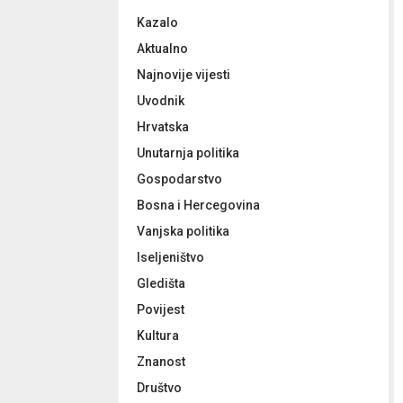
f
A
Kazalo
o
r
R
Aktualno
:
Najnovije vijesti
C
Uvodnik
H
Hrvatska
Unutarnja politika
Gospodarstvo
Bosna i Hercegovina
Vanjska politika
Iseljeništvo
Gledišta
Povijest
Kultura
Znanost
Društvo