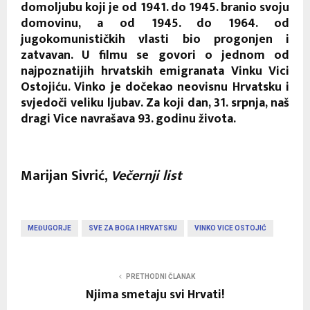
domoljubu koji je od 1941. do 1945. branio svoju
domovinu, a od 1945. do 1964. od
jugokomunističkih vlasti bio progonjen i
zatvavan. U filmu se govori o jednom od
najpoznatijih hrvatskih emigranata Vinku Vici
Ostojiću. Vinko je dočekao neovisnu Hrvatsku i
svjedoči veliku ljubav. Za koji dan, 31. srpnja, naš
dragi Vice navrašava 93. godinu života.
Marijan Sivrić,
Večernji list
MEĐUGORJE
SVE ZA BOGA I HRVATSKU
VINKO VICE OSTOJIĆ
PRETHODNI ČLANAK
Njima smetaju svi Hrvati!