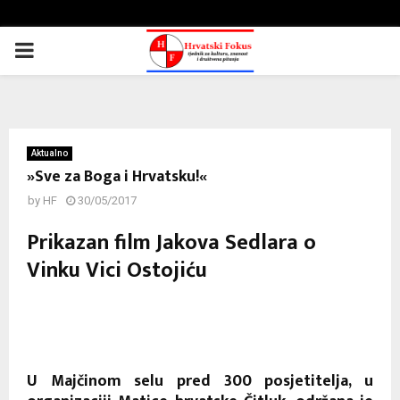
PRIMARY
MENU
Aktualno
»Sve za Boga i Hrvatsku!«
by
HF
30/05/2017
Prikazan film Jakova Sedlara o
Vinku Vici Ostojiću
U Majčinom selu pred 300 posjetitelja, u