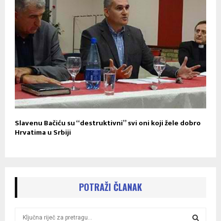
Slavenu Bačiću su “destruktivni” svi oni koji žele dobro
Hrvatima u Srbiji
POTRAŽI ČLANAK
S