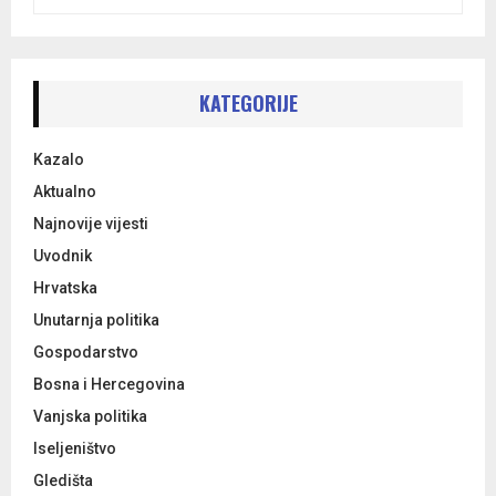
e
a
S
r
c
E
h
KATEGORIJE
f
A
o
Kazalo
r
R
:
Aktualno
C
Najnovije vijesti
Uvodnik
H
Hrvatska
Unutarnja politika
Gospodarstvo
Bosna i Hercegovina
Vanjska politika
Iseljeništvo
Gledišta