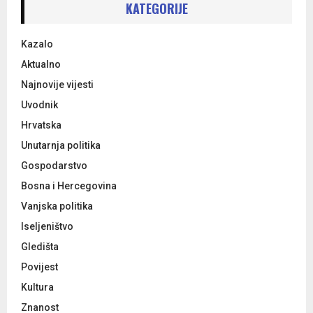
h
KATEGORIJE
f
A
o
Kazalo
r
R
:
Aktualno
C
Najnovije vijesti
Uvodnik
H
Hrvatska
Unutarnja politika
Gospodarstvo
Bosna i Hercegovina
Vanjska politika
Iseljeništvo
Gledišta
Povijest
Kultura
Znanost