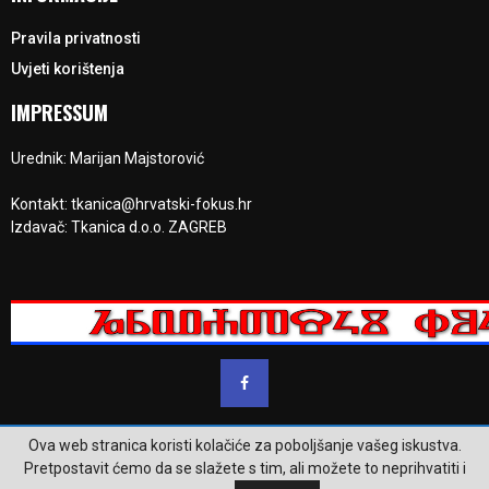
Pravila privatnosti
Uvjeti korištenja
IMPRESSUM
Urednik: Marijan Majstorović
Kontakt: tkanica@hrvatski-fokus.hr
Izdavač: Tkanica d.o.o. ZAGREB
Ova web stranica koristi kolačiće za poboljšanje vašeg iskustva.
@2023 - www.hrvatski-fokus.hr. Sva prava su zadržana.
Pretpostavit ćemo da se slažete s tim, ali možete to neprihvatiti i