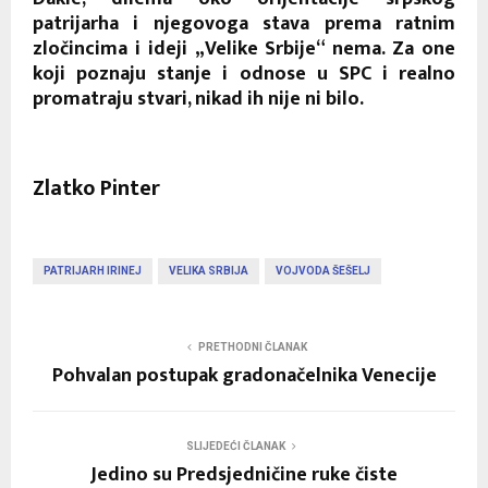
patrijarha i njegovoga stava prema ratnim
zločincima i ideji „Velike Srbije“ nema. Za one
koji poznaju stanje i odnose u SPC i realno
promatraju stvari, nikad ih nije ni bilo.
Zlatko Pinter
PATRIJARH IRINEJ
VELIKA SRBIJA
VOJVODA ŠEŠELJ
PRETHODNI ČLANAK
Pohvalan postupak gradonačelnika Venecije
SLIJEDEĆI ČLANAK
Jedino su Predsjedničine ruke čiste