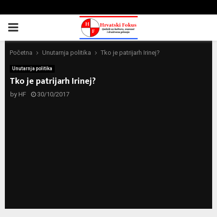
PRIMARY
MENU
Početna
Unutarnja politika
Tko je patrijarh Irinej?
Unutarnja politika
Tko je patrijarh Irinej?
by
HF
30/10/2017