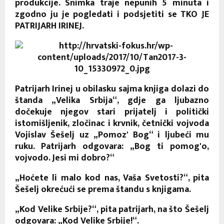
produkcije. Snimka traje nepunih 5 minuta i
zgodno ju je pogledati i podsjetiti se TKO JE
PATRIJARH IRINEJ.
Patrijarh Irinej u obilasku sajma knjiga dolazi do
štanda „Velika Srbija“, gdje ga ljubazno
dočekuje njegov stari prijatelj i politički
istomišljenik, zločinac i krvnik, četnički vojvoda
Vojislav Šešelj uz „Pomoz' Bog“ i ljubeći mu
ruku. Patrijarh odgovara: „Bog ti pomog'o,
vojvodo. Jesi mi dobro?“
„Hoćete li malo kod nas, Vaša Svetosti?“, pita
Šešelj okrećući se prema štandu s knjigama.
„Kod Velike Srbije?“, pita patrijarh, na što Šešelj
odgovara: „Kod Velike Srbije!“.