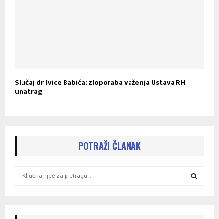
Slučaj dr. Ivice Babića: zloporaba važenja Ustava RH
unatrag
POTRAŽI ČLANAK
S
e
a
S
r
c
E