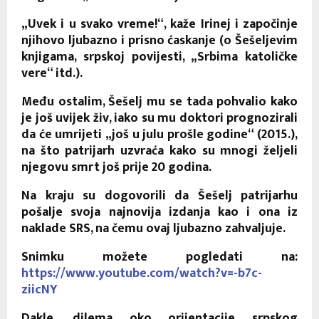
„Uvek i u svako vreme!“, kaže Irinej i započinje
njihovo ljubazno i prisno ćaskanje (o Šešeljevim
knjigama, srpskoj povijesti, „Srbima katoličke
vere“ itd.).
Među ostalim, Šešelj mu se tada pohvalio kako
je još uvijek živ, iako su mu doktori prognozirali
da će umrijeti „još u julu prošle godine“ (2015.),
na što patrijarh uzvraća kako su mnogi željeli
njegovu smrt još prije 20 godina.
Na kraju su dogovorili da Šešelj patrijarhu
pošalje svoja najnovija izdanja kao i ona iz
naklade SRS, na čemu ovaj ljubazno zahvaljuje.
Snimku možete pogledati na:
https://www.youtube.com/watch?v=-b7c-
ziicNY
Dakle, dilema oko orijentacije srpskog