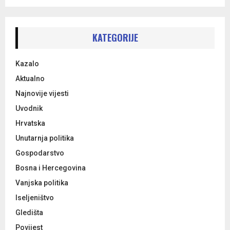
a
S
r
c
E
h
KATEGORIJE
f
A
o
Kazalo
r
R
:
Aktualno
C
Najnovije vijesti
Uvodnik
H
Hrvatska
Unutarnja politika
Gospodarstvo
Bosna i Hercegovina
Vanjska politika
Iseljeništvo
Gledišta
Povijest