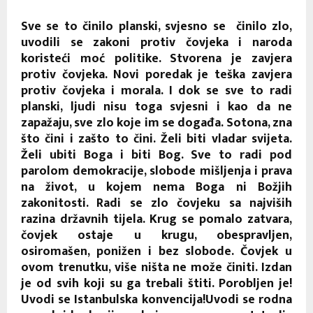
Sve se to činilo planski, svjesno se činilo zlo,
uvodili se zakoni protiv čovjeka i naroda
koristeći moć politike. Stvorena je zavjera
protiv čovjeka. Novi poredak je teška zavjera
protiv čovjeka i morala. I dok se sve to radi
planski, ljudi nisu toga svjesni i kao da ne
zapažaju, sve zlo koje im se događa. Sotona, zna
što čini i zašto to čini. Želi biti vladar svijeta.
Želi ubiti Boga i biti Bog. Sve to radi pod
parolom demokracije, slobode mišljenja i prava
na život, u kojem nema Boga ni Božjih
zakonitosti. Radi se zlo čovjeku sa najviših
razina državnih tijela. Krug se pomalo zatvara,
čovjek ostaje u krugu, obespravljen,
osiromašen, ponižen i bez slobode. Čovjek u
ovom trenutku, više ništa ne može činiti. Izdan
je od svih koji su ga trebali štiti. Porobljen je!
Uvodi se Istanbulska konvencija!Uvodi se rodna