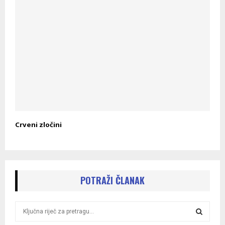
Crveni zločini
POTRAŽI ČLANAK
S
e