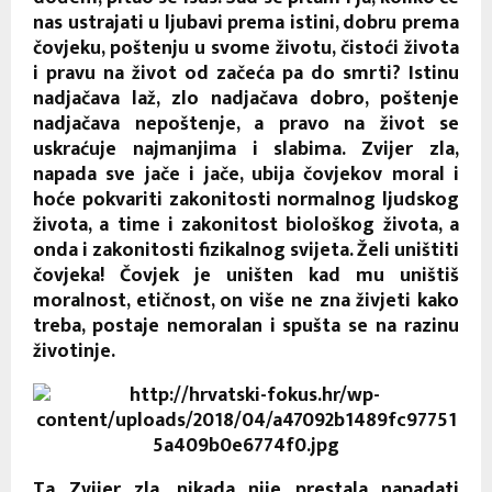
nas ustrajati u ljubavi prema istini, dobru prema
čovjeku, poštenju u svome životu, čistoći života
i pravu na život od začeća pa do smrti? Istinu
nadjačava laž, zlo nadjačava dobro, poštenje
nadjačava nepoštenje, a pravo na život se
uskraćuje najmanjima i slabima. Zvijer zla,
napada sve jače i jače, ubija čovjekov moral i
hoće pokvariti zakonitosti normalnog ljudskog
života, a time i zakonitost biološkog života, a
onda i zakonitosti fizikalnog svijeta. Želi uništiti
čovjeka! Čovjek je uništen kad mu uništiš
moralnost, etičnost, on više ne zna živjeti kako
treba, postaje nemoralan i spušta se na razinu
životinje.
Ta Zvijer zla, nikada nije prestala napadati