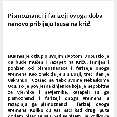
Pismoznanci i farizeji ovoga doba
nanovo pribijaju Isusa na križ!
Isus nas je otkupio svojim životom. Dopustio je
da bude mučen i razapet na Križu, ismijan i
ponižen od pismoznanaca i farizeja onoga
vremena. Kao znak da je sin Božji, treći dan je
Uskrsnuo i uzašao na Nebo svome Nebeskome
Ocu. To je povijesna činjenica koja je nepobitna
za vjernike i nevjernike. Razapeli su ga
pismoznanci i farizeji onoga vremena, a
razapinju ga pismoznanci i farizeji ovoga
vremena. Koliko ću vas naći kad drugi puta
dođem, pitao se Isus. Sad se pitam i ja, koliko će