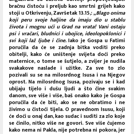
bračnu čistoću i preljub kao smrtni grijeh kako
stoji u Otkrivenju, Završetak 13.15,: „
Blago onima
koji peru svoje haljine da imaju dio u stablu
života i mognu ući u Grad na vrata! Vani ostaju
psi i vračari, bludnici i ubojice, ideolopoklonici i
svi koji laž ljube i čine.
Iako je Gospa u Fatimi
poručila da će se zadnja bitka voditi preko
obitelji, kako će uništenje svijeta doći preko
maternice, o tome se šutjelo, a zvijer je nudila
svakakove naslade i užitke. Za sve to zlo
pozivali su se na milosrdnog Isusa i na Njegov
oprost. Na milosrdnog Isusa, pozivaju se i kad
ubijaju tijelo i dušu ljudi a što čine svakim
danom, sve više i više, baš onako kako je Gospa
poručila da će biti, ako se ne obratimo i ne
živimo u čistoći tijela. O pravednom Isusu, koji
će doći u onaj dan, kao sudac i suditi za zlo koje
se činilo, nitko više ne govori. Sve više čujemo
kako nema ni Pakla, nije potrebna ni pokora, jer