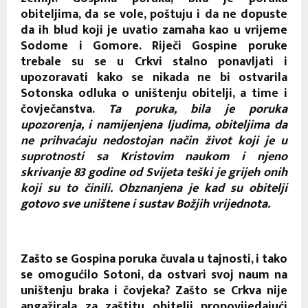
obiteljima, da se vole, poštuju i da ne dopuste
da ih blud koji je uvatio zamaha kao u vrijeme
Sodome i Gomore. Riječi Gospine poruke
trebale su se u Crkvi stalno ponavljati i
upozoravati kako se nikada ne bi ostvarila
Sotonska odluka o uništenju obitelji, a time i
čovječanstva.
Ta poruka, bila je poruka
upozorenja, i namijenjena ljudima, obiteljima da
ne prihvaćaju nedostojan način život koji je u
suprotnosti sa Kristovim naukom i njeno
skrivanje 83 godine od Svijeta teški je grijeh onih
koji su to činili. Obznanjena je kad su obitelji
gotovo sve uništene i sustav Božjih vrijednota.
Zašto se Gospina poruka čuvala u tajnosti, i tako
se omogućilo Sotoni, da ostvari svoj naum na
uništenju braka i čovjeka? Zašto se Crkva nije
angažirala za zaštitu obitelji propovijedajući