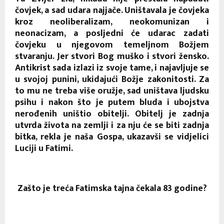
čovjek, a sad udara najjače. Uništavala je čovjeka
kroz neoliberalizam, neokomunizan i
neonacizam, a posljedni će udarac zadati
čovjeku u njegovom temeljnom Božjem
stvaranju. Jer stvori Bog muško i stvori žensko.
Antikrist sada izlazi iz svoje tame, i najavljuje se
u svojoj punini, ukidajući Božje zakonitosti. Za
to mu ne treba više oružje, sad uništava ljudsku
psihu i nakon što je putem bluda i ubojstva
nerođenih uništio obitelji. Obitelj je zadnja
utvrda života na zemlji i za nju će se biti zadnja
bitka, rekla je naša Gospa, ukazavši se vidjelici
Luciji u Fatimi.
Zašto je treća Fatimska tajna čekala 83 godine?