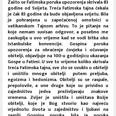
Zašto se Fatimska poruka upozorenja skrivala 83
godine od Svijeta. Treća Fatimska tajna čekala
je čak 83 godine da bude objavljena svijetu. Bila
je pohranjena u zapečaćenoj omotnici u
vatikanskom Tajnom arhivu. To je pitanje na
koje nemam suvisan odgovor, a posebno me
zaokuplja u ovo vrijeme kad se vodi bitka oko
Istanbulske konvencije. Gospina poruka
upozorenja za obraćenje čovjeka i očuvanje
obitelji, objavljuje na 100-u godišnjicu ukazanja
Gospe u Fatimi. U sve to vrijeme koliko skrivala
treća Fatimska tajna, sve zlo se uvuklo u obitelji
i uništilo mnoge obitelji putem preljuba,
egoizma i hedonizma. Obitelji su se raspale,
prepolovile, a one druge koje su prividno u
zajedništvu jedva preživljavaju znakove
vremena. Zvijer je uništila i uništava Božje
obitelji, koje je Bog stvorio kao najveću
vrjednotu života u zajedništvu i ljubavi na
zemlji. Gospina poruka, bila je poruka