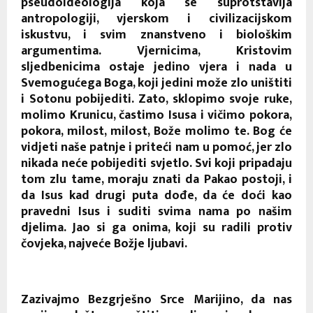
pseudoideologija koja se suprotstavlja
antropologiji, vjerskom i civilizacijskom
iskustvu, i svim znanstveno i biološkim
argumentima. Vjernicima, Kristovim
sljedbenicima ostaje jedino vjera i nada u
Svemogućega Boga, koji jedini može zlo uništiti
i Sotonu pobijediti. Zato, sklopimo svoje ruke,
molimo Krunicu, častimo Isusa i vičimo pokora,
pokora, milost, milost, Bože molimo te. Bog će
vidjeti naše patnje i priteći nam u pomoć, jer zlo
nikada neće pobijediti svjetlo. Svi koji pripadaju
tom zlu tame, moraju znati da Pakao postoji, i
da Isus kad drugi puta dođe, da će doći kao
pravedni Isus i suditi svima nama po našim
djelima. Jao si ga onima, koji su radili protiv
čovjeka, najveće Božje ljubavi.
Zazivajmo Bezgrješno Srce Marijino, da nas