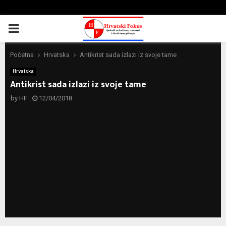
PRIMARY
MENU
Početna
Hrvatska
Antikrist sada izlazi iz svoje tame
Hrvatska
Antikrist sada izlazi iz svoje tame
by
HF
12/04/2018