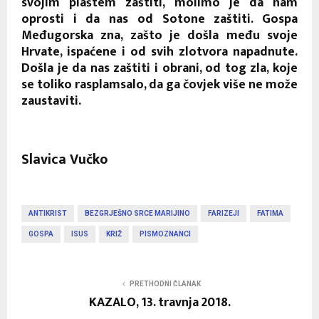
svojim plaštem zaštiti, molimo je da nam
oprosti i da nas od Sotone zaštiti. Gospa
Međugorska zna, zašto je došla među svoje
Hrvate, ispaćene i od svih zlotvora napadnute.
Došla je da nas zaštiti i obrani, od tog zla, koje
se toliko rasplamsalo, da ga čovjek više ne može
zaustaviti.
Slavica Vučko
ANTIKRIST
BEZGRJEŠNO SRCE MARIJINO
FARIZEJI
FATIMA
GOSPA
ISUS
KRIŽ
PISMOZNANCI
PRETHODNI ČLANAK
KAZALO, 13. travnja 2018.