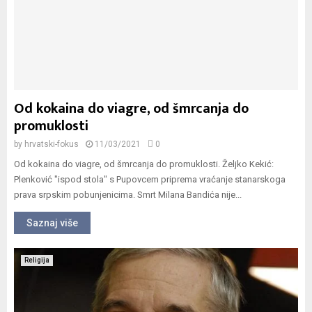
Od kokaina do viagre, od šmrcanja do
promuklosti
by
hrvatski-fokus
11/03/2021
0
Od kokaina do viagre, od šmrcanja do promuklosti. Željko Kekić:
Plenković "ispod stola" s Pupovcem priprema vraćanje stanarskoga
prava srpskim pobunjenicima. Smrt Milana Bandića nije...
Saznaj više
Religija