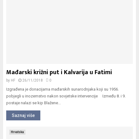
Mađarski križni put i Kalvarija u Fatimi
by
HF
26/11/2018
0
Izgrađena je donacijama mađarskih sunarodnjaka koji su 1956.
pobjegli u inozemstvo nakon sovjetske intervencije Između 8. i 9.
postaje nalazi se kip Blažene...
Saznaj više
Hrvatska