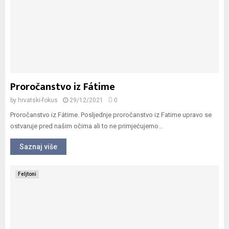
Proročanstvo iz Fátime
by
hrvatski-fokus
29/12/2021
0
Proročanstvo iz Fátime. Posljednje proročanstvo iz Fatime upravo se
ostvaruje pred našim očima ali to ne primjećujemo...
Saznaj više
Feljtoni