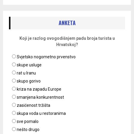
objava
ANKETA
Koji je razlog ovogodišnjem padu broja turista u
Hrvatskoj?
Svjetsko nogometno prvenstvo
skupe usluge
rat u Iranu
skupo gorivo
kriza na zapadu Europe
smanjena konkurentnost
zasićenost tržišta
skupa voda u restoranima
sve pomalo
nešto drugo