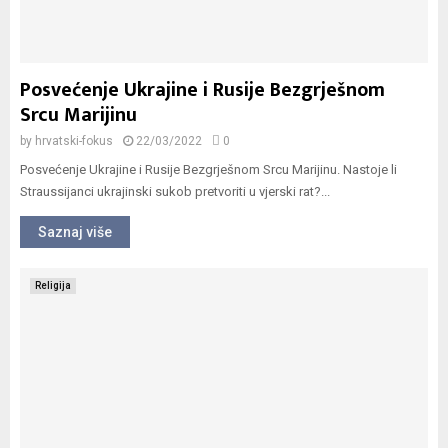
Posvećenje Ukrajine i Rusije Bezgrješnom
Srcu Marijinu
by
hrvatski-fokus
22/03/2022
0
Posvećenje Ukrajine i Rusije Bezgrješnom Srcu Marijinu. Nastoje li
Straussijanci ukrajinski sukob pretvoriti u vjerski rat?...
Saznaj više
Religija