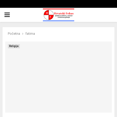
PRIMARY
MENU
Početna
fatima
Religija