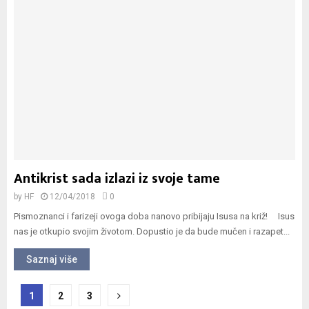
Antikrist sada izlazi iz svoje tame
by
HF
12/04/2018
0
Pismoznanci i farizeji ovoga doba nanovo pribijaju Isusa na križ! Isus
nas je otkupio svojim životom. Dopustio je da bude mučen i razapet...
Saznaj više
Navigacija
1
2
3