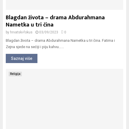
Blagdan života – drama Abdurahmana
Nametka u tri čina
by
hrvatski-fokus
03/09/2023
0
Blagdan života – drama Abdurahmana Nametka u tri čina. Fatima i
Zejna sjede na sećiji i piju kahvu…...
Saznaj više
Religija