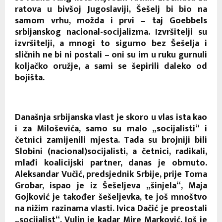
ratova u bivšoj Jugoslaviji, Šešelj bi bio na
samom vrhu, možda i prvi – taj Goebbels
srbijanskog nacional-socijalizma. Izvršitelji su
izvršitelji, a mnogi to sigurno bez Šešelja i
sličnih ne bi ni postali – oni su im u ruku gurnuli
koljačko oružje, a sami se šepirili daleko od
bojišta.
Današnja srbijanska vlast je skoro u vlas ista kao
i za Miloševića, samo su malo „socijalisti“ i
četnici zamijenili mjesta. Tada su brojniji bili
Slobini (nacional)socijalisti, a četnici, radikali,
mlađi koalicijski partner, danas je obrnuto.
Aleksandar Vučić, predsjednik Srbije, prije Toma
Grobar, ispao je iz Šešeljeva „šinjela“, Maja
Gojković je također šešeljevka, te još mnoštvo
na nižim razinama vlasti. Ivica Dačić je preostali
„socijalist“, Vulin je kadar Mire Marković. Još je