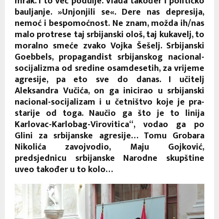
mrak. I to već podulje. Vlada također i političko
bauljanje. »Unjonjili se«. Dere nas depresija,
nemoć i bespomoćnost. Ne znam, možda ih/nas
malo protrese taj srbijanski ološ, taj kukavelj, to
moralno smeće zvako Vojka Šešelj. Srbijanski
Goebbels, propagandist srbijanskog nacional-
socijalizma od sredine osamdesetih, za vrijeme
agresije, pa eto sve do danas. I učitelj
Aleksandra Vučića, on ga inicirao u srbijanski
nacional-socijalizam i u četništvo koje je pra-
starije od toga. Naučio ga što je to linija
Karlovac-Karlobag-Virovitica“, vodao ga po
Glini za srbijanske agresije… Tomu Grobara
Nikolića zavojvodio, Maju Gojković,
predsjednicu srbijanske Narodne skupštine
uveo također u to kolo…