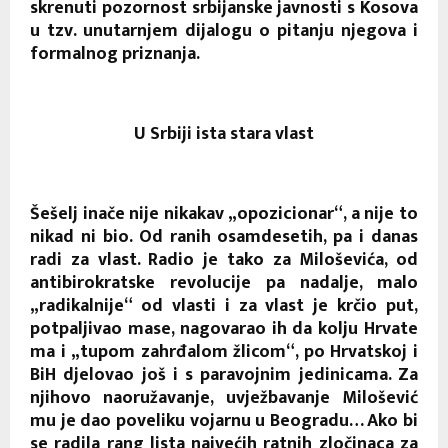
skrenuti pozornost srbijanske javnosti s Kosova
u tzv. unutarnjem dijalogu o pitanju njegova i
formalnog priznanja.
U Srbiji ista stara vlast
Šešelj inače nije nikakav „opozicionar“, a nije to
nikad ni bio. Od ranih osamdesetih, pa i danas
radi za vlast. Radio je tako za Miloševića, od
antibirokratske revolucije pa nadalje, malo
„radikalnije“ od vlasti i za vlast je krčio put,
potpaljivao mase, nagovarao ih da kolju Hrvate
ma i „tupom zahrđalom žlicom“, po Hrvatskoj i
BiH djelovao još i s paravojnim jedinicama. Za
njihovo naoružavanje, uvježbavanje Milošević
mu je dao poveliku vojarnu u Beogradu… Ako bi
se radila rang lista najvećih ratnih zločinaca za