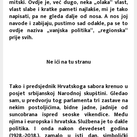
mitski. Ovdje je, već dugo, neka „olaka“ vlast,
vlast slabe i kratke pameti najlakše, mi je tako
napisati, pa ne gleda dalje od nosa. A nos joj
navode i zabijaju, pustimo sad odakle, pa se to
ovdje naziva „vanjska politika“, „regionska“
prije svih.
Ne ići na tu stranu
Tako i predsjednik Hrvatskoga sabora krenuo u
posjet srbijanskoj Narodnoj skupštini. Gledao
sam, u predvorju tog parlamenta tri zastave na
nekim postoljićima, bidne jadne, jadnije od
suncobrana ispred seoske vikendice. Među
njima i europska i hrvatska. Službena je to dakle
politika. I onda nakon devedeset godina
(1928.-2018.), zamalo u isti dan, simbolički