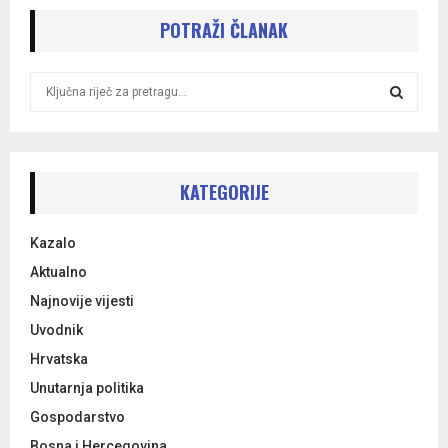
POTRAŽI ČLANAK
S
e
a
S
r
c
E
h
KATEGORIJE
f
A
o
Kazalo
r
R
:
Aktualno
C
Najnovije vijesti
Uvodnik
H
Hrvatska
Unutarnja politika
Gospodarstvo
Bosna i Hercegovina