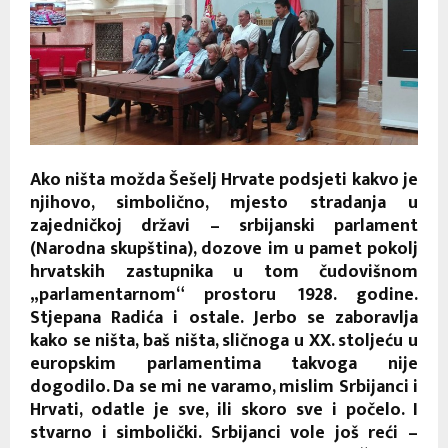
Ako ništa možda Šešelj Hrvate podsjeti kakvo je
njihovo, simbolično, mjesto stradanja u
zajedničkoj državi – srbijanski parlament
(Narodna skupština), dozove im u pamet pokolj
hrvatskih zastupnika u tom čudovišnom
„parlamentarnom“ prostoru 1928. godine.
Stjepana Radića i ostale. Jerbo se zaboravlja
kako se ništa, baš ništa, sličnoga u XX. stoljeću u
europskim parlamentima takvoga nije
dogodilo. Da se mi ne varamo, mislim Srbijanci i
Hrvati, odatle je sve, ili skoro sve i počelo. I
stvarno i simbolički. Srbijanci vole još reći –