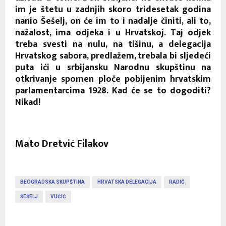
im je štetu u zadnjih skoro tridesetak godina
nanio Šešelj, on će im to i nadalje činiti, ali to,
nažalost, ima odjeka i u Hrvatskoj. Taj odjek
treba svesti na nulu, na tišinu, a delegacija
Hrvatskog sabora, predlažem, trebala bi sljedeći
puta ići u srbijansku Narodnu skupštinu na
otkrivanje spomen ploče pobijenim hrvatskim
parlamentarcima 1928. Kad će se to dogoditi?
Nikad!
Mato Dretvić Filakov
BEOGRADSKA SKUPŠTINA
HRVATSKA DELEGACIJA
RADIĆ
ŠEŠELJ
VUČIĆ