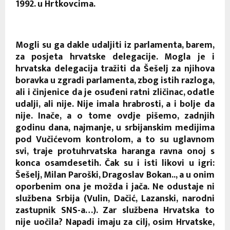
1992. u Hrtkovcima.
Mogli su ga dakle udaljiti iz parlamenta, barem,
za posjeta hrvatske delegacije. Mogla je i
hrvatska delegacija tražiti da Šešelj za njihova
boravka u zgradi parlamenta, zbog istih razloga,
ali i činjenice da je osuđeni ratni zličinac, odatle
udalji, ali nije. Nije imala hrabrosti, a i bolje da
nije. Inače, a o tome ovdje pišemo, zadnjih
godinu dana, najmanje, u srbijanskim medijima
pod Vučićevom kontrolom, a to su uglavnom
svi, traje protuhrvatska haranga ravna onoj s
konca osamdesetih. Čak su i isti likovi u igri:
Šešelj, Milan Paroški, Dragoslav Bokan.., a u onim
oporbenim ona je možda i jača. Ne odustaje ni
službena Srbija (Vulin, Dačić, Lazanski, narodni
zastupnik SNS-a…). Zar službena Hrvatska to
nije uočila? Napadi imaju za cilj, osim Hrvatske,