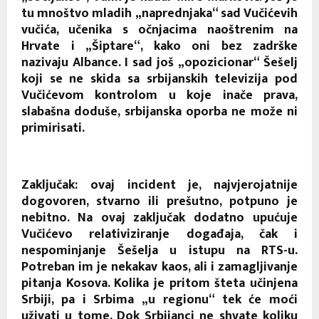
tu mnoštvo mladih „naprednjaka“ sad Vučićevih
vučića, učenika s očnjacima naoštrenim na
Hrvate i „Šiptare“, kako oni bez zadrške
nazivaju Albance. I sad još „opozicionar“ Šešelj
koji se ne skida sa srbijanskih televizija pod
Vučićevom kontrolom u koje inače prava,
slabašna doduše, srbijanska oporba ne može ni
primirisati.
Zaključak: ovaj incident je, najvjerojatnije
dogovoren, stvarno ili prešutno, potpuno je
nebitno. Na ovaj zaključak dodatno upućuje
Vučićevo relativiziranje događaja, čak i
nespominjanje Šešelja u istupu na RTS-u.
Potreban im je nekakav kaos, ali i zamagljivanje
pitanja Kosova. Kolika je pritom šteta učinjena
Srbiji, pa i Srbima „u regionu“ tek će moći
uživati u tome. Dok Srbijanci ne shvate koliku