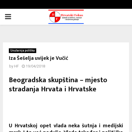
PRIMARY
MENU
Unutarnja politika
Iza Šešelja uvijek je Vučić
by
HF
19/04/2018
Beogradska skupština – mjesto
stradanja Hrvata i Hrvatske
U Hrvatskoj opet vlada neka šutnja i medijski