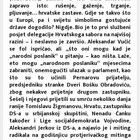
zapravo isto: rušenje, gaženje, trganje,
pljuvanje… hrvatske zastave. Gdje se takvo što
u Europi, pa i svijetu simbolima gostujuće
države dogodilo? Nigdje. Bio je to prvi službeni
posjet delegacije Hrvatskoga sabora na najvišoj
razini – i neslavno je završio. Aleksandar Vučić
se fol ispričao, ali „što oni mogu kad je
„narodni poslanik“ u pitanju – kao ništa. Laže,
eto mogu „narodnom poslaniku“ mjesecima
zabraniti, onemogućiti ulazak u parlament, kao
što su to učinili Pernarovu prijatelju,
predsjedniku stranke Dveri Bošku Obradoviću,
zbog nekakve prijetnje drugom zastupniku.
Šešelj i njegovi prijetili su smrću nekoliko danja
ranije Tomislavu Žigmanovu, Hrvatu, zastupniku
DS-a u srbijanskoj skupštini, Nenadu Čanku
također i Lige socijaldemokrata Vojvodine,
Aleksandri Jerkov iz DS-a, a najavio je i miting
radikala na godišnjicu protjerivačkog mitinga