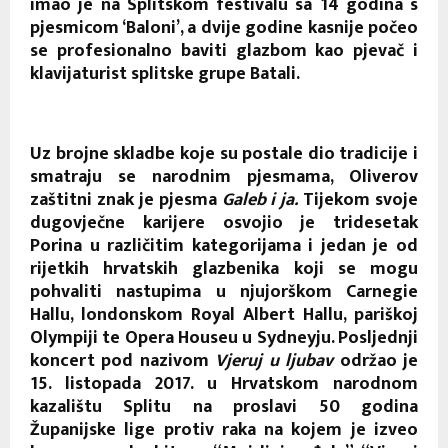
imao je na Splitskom festivalu sa 14 godina s
pjesmicom ‘Baloni’, a dvije godine kasnije počeo
se profesionalno baviti glazbom kao pjevač i
klavijaturist splitske grupe Batali.
Uz brojne skladbe koje su postale dio tradicije i
smatraju se narodnim pjesmama, Oliverov
zaštitni znak je pjesma
Galeb i ja.
Tijekom svoje
dugovječne karijere osvojio je tridesetak
Porina u različitim kategorijama i jedan je od
rijetkih hrvatskih glazbenika koji se mogu
pohvaliti nastupima u njujorškom Carnegie
Hallu, londonskom Royal Albert Hallu, pariškoj
Olympiji te Opera Houseu u Sydneyju. Posljednji
koncert pod nazivom
Vjeruj u ljubav
održao je
15. listopada 2017. u Hrvatskom narodnom
kazalištu Splitu na proslavi 50 godina
Županijske lige protiv raka na kojem je izveo