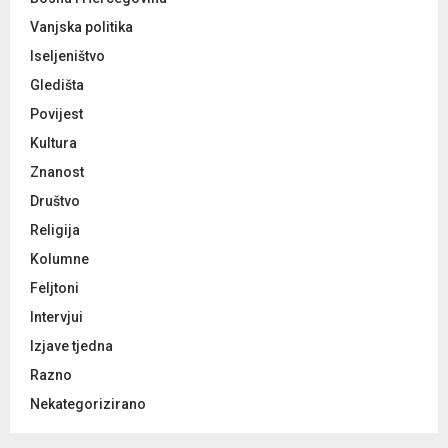
Vanjska politika
Iseljeništvo
Gledišta
Povijest
Kultura
Znanost
Društvo
Religija
Kolumne
Feljtoni
Intervjui
Izjave tjedna
Razno
Nekategorizirano