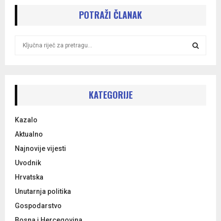
POTRAŽI ČLANAK
S
e
a
S
r
c
E
h
KATEGORIJE
f
A
o
Kazalo
r
R
:
Aktualno
C
Najnovije vijesti
Uvodnik
H
Hrvatska
Unutarnja politika
Gospodarstvo
Bosna i Hercegovina