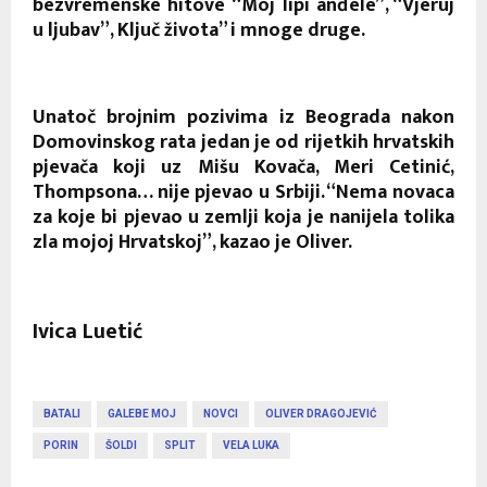
bezvremenske hitove “Moj lipi anđele”, “Vjeruj
u ljubav”, Ključ života” i mnoge druge.
Unatoč brojnim pozivima iz Beograda nakon
Domovinskog rata jedan je od rijetkih hrvatskih
pjevača koji uz Mišu Kovača, Meri Cetinić,
Thompsona… nije pjevao u Srbiji. “Nema novaca
za koje bi pjevao u zemlji koja je nanijela tolika
zla mojoj Hrvatskoj”, kazao je Oliver.
Ivica Luetić
BATALI
GALEBE MOJ
NOVCI
OLIVER DRAGOJEVIĆ
PORIN
ŠOLDI
SPLIT
VELA LUKA