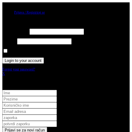
06/08/2026
Prijava / Registriraj se
Prijava
Username or email
Password
Keep me signed in until I sign out
Forgot your password?
X
Registracija