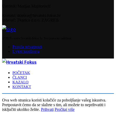
Urednik: Marijan Majstorović
Kontakt: tkanica@hrvatski-fokus.hr
Izdavač: Tkanica d.o.o. ZAGREB
Facebook
@2023 - www.hrvatski-fokus.hr. Sva prava su zadržana.
Pravila privatnosti
Uvjeti korištenja
Facebook
POČETAK
ČLANCI
KAZALO
KONTAKT
Ova web stranica koristi kolačiće za poboljšanje vašeg iskustva.
Pretpostavit ćemo da se slažete s tim, ali možete to neprihvatiti i
isključiti ukoliko želite.
Prihvati
Pročitaj više