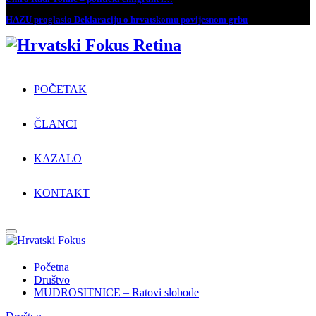
HAZU proglasio Deklaraciju o hrvatskomu povijesnom grbu
POČETAK
ČLANCI
KAZALO
KONTAKT
Primary
Menu
Početna
Društvo
MUDROSITNICE – Ratovi slobode