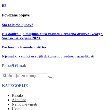
HF
Povezane objave
Što to bješe ljubav?
EU donira 3,3 milijuna eura zakladi Otvoreno društvo Georga
Sorosa 14. veljače 2023.
Partneri iz Kanade i SAD-a
Njemački katolici usvojili dokument o rodnoj raznolikosti
Potraži članak
Search
Search
for:
KATEGORIJE
Kazalo
Aktualno
Najnovije vijesti
Uvodnik