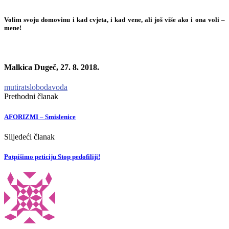
Volim svoju domovinu i kad cvjeta, i kad vene, ali još više ako i ona voli –
mene!
Malkica Dugeč, 27. 8. 2018.
muti
rat
sloboda
vođa
Prethodni članak
AFORIZMI – Smislenice
Slijedeći članak
Potpišimo peticiju Stop pedofiliji!