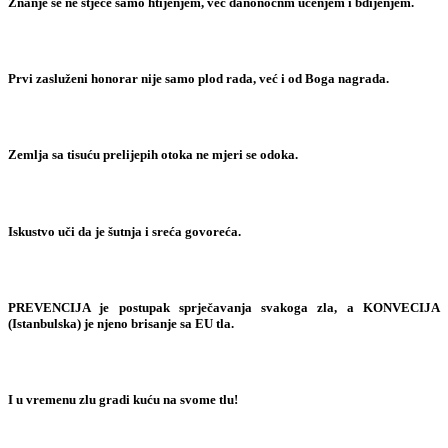
Znanje se ne stječe samo htijenjem, već danonoćnm učenjem i bdijenjem.
Prvi zasluženi honorar nije samo plod rada, već i od Boga nagrada.
Zemlja sa tisuću prelijepih otoka ne mjeri se odoka.
Iskustvo uči da je šutnja i sreća govoreća.
PREVENCIJA je postupak sprječavanja svakoga zla, a KONVECIJA
(Istanbulska) je njeno brisanje sa EU tla.
I u vremenu zlu gradi kuću na svome tlu!