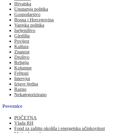
Hrvatska
Unutarnja politika
Gospodarstvo
Bosna i Hercegovina
Vanjska politika
Iseljeništvo
Gledišta
Povijest
Kultura
Znanost
Društvo
Religija
Kolumne
Feljtoni
Intervjui
Izjave tjedna
Razno
Nekategorizirano
Poveznice
POČETNA
Vlada RH
Fond za zaštitu okoliša i energetsku učinkovitost