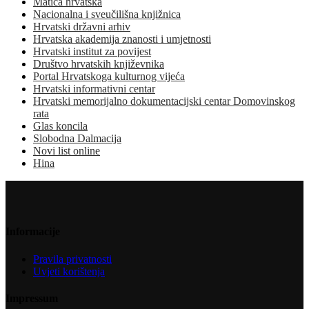
Matica hrvatska
Nacionalna i sveučilišna knjižnica
Hrvatski državni arhiv
Hrvatska akademija znanosti i umjetnosti
Hrvatski institut za povijest
Društvo hrvatskih književnika
Portal Hrvatskoga kulturnog vijeća
Hrvatski informativni centar
Hrvatski memorijalno dokumentacijski centar Domovinskog
rata
Glas koncila
Slobodna Dalmacija
Novi list online
Hina
Informacije
Pravila privatnosti
Uvjeti korištenja
Impressum