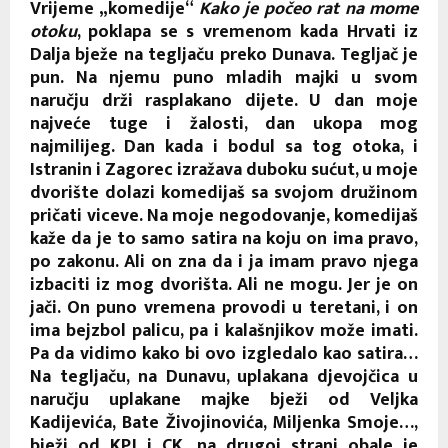
Vrijeme „komedije“
Kako je počeo rat na mome
otoku
, poklapa se s vremenom kada Hrvati iz
Dalja bježe na tegljaču preko Dunava. Tegljač je
pun. Na njemu puno mladih majki u svom
naručju drži rasplakano dijete. U dan moje
najveće tuge i žalosti, dan ukopa mog
najmilijeg. Dan kada i bodul sa tog otoka, i
Istranin i Zagorec izražava duboku sućut, u moje
dvorište dolazi komedijaš sa svojom družinom
pričati viceve. Na moje negodovanje, komedijaš
kaže da je to samo satira na koju on ima pravo,
po zakonu. Ali on zna da i ja imam pravo njega
izbaciti iz mog dvorišta. Ali ne mogu. Jer je on
jači. On puno vremena provodi u teretani, i on
ima bejzbol palicu, pa i kalašnjikov može imati.
Pa da vidimo kako bi ovo izgledalo kao satira…
Na tegljaču, na Dunavu, uplakana djevojčica u
naručju uplakane majke bježi od Veljka
Kadijevića, Bate Živojinovića, Miljenka Smoje…,
bježi od KPJ i CK, na drugoj strani obale je