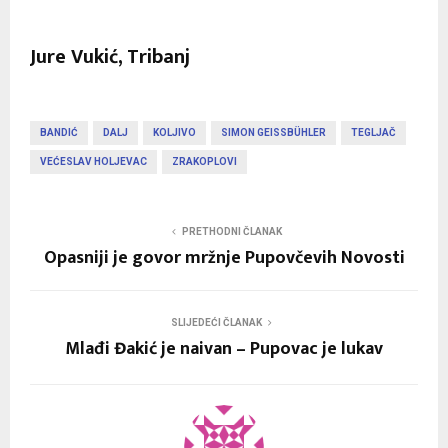
Jure Vukić, Tribanj
BANDIĆ
DALJ
KOLJIVO
SIMON GEISSBÜHLER
TEGLJAČ
VEĆESLAV HOLJEVAC
ZRAKOPLOVI
PRETHODNI ČLANAK
Opasniji je govor mržnje Pupovčevih Novosti
SLIJEDEĆI ČLANAK
Mlađi Đakić je naivan – Pupovac je lukav