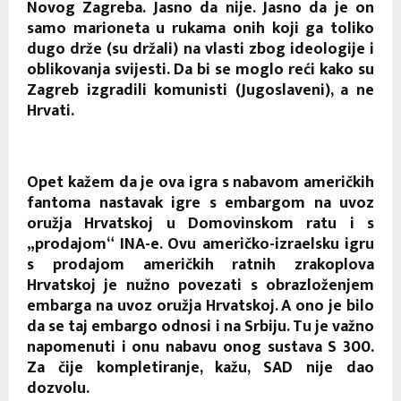
Novog Zagreba. Jasno da nije. Jasno da je on
samo marioneta u rukama onih koji ga toliko
dugo drže (su držali) na vlasti zbog ideologije i
oblikovanja svijesti. Da bi se moglo reći kako su
Zagreb izgradili komunisti (Jugoslaveni), a ne
Hrvati.
Opet kažem da je ova igra s nabavom američkih
fantoma nastavak igre s embargom na uvoz
oružja Hrvatskoj u Domovinskom ratu i s
„prodajom“ INA-e. Ovu američko-izraelsku igru
s prodajom američkih ratnih zrakoplova
Hrvatskoj je nužno povezati s obrazloženjem
embarga na uvoz oružja Hrvatskoj. A ono je bilo
da se taj embargo odnosi i na Srbiju. Tu je važno
napomenuti i onu nabavu onog sustava S 300.
Za čije kompletiranje, kažu, SAD nije dao
dozvolu.