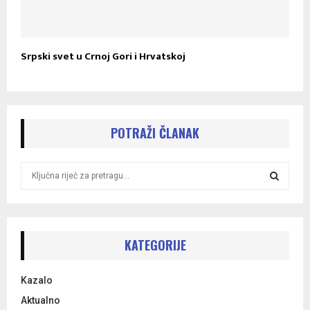
Srpski svet u Crnoj Gori i Hrvatskoj
POTRAŽI ČLANAK
S
e
a
S
r
c
E
h
KATEGORIJE
f
A
o
Kazalo
r
R
:
Aktualno