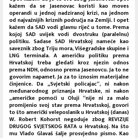
kažem da se Jasenovac koristi kao moves
operandi u jednoj nadziranoj krizi, na jednom
od najvažnijih kriznih područja na Zemlji. I opet
kažem da SAD vodi glavnu riječ u tome. Prema
kojoj SAD uvijek vodi dvostruku (paralelnu)
politiku. Sadase SAD Hrvatskoj nameće kao
saveznik zbog Triju mora, Višegradske skupine i
LNG terminala. A američku politiku prema
Hrvatskoj treba gledati kroz njezin odnos
prema NDH, odnosno prema Jasenovcu. Ja to ne
govorim napamet. Ja za to iznosim materijalne
činjenice. Da „Svjetski policajac“, ni nakon
međunarodnog priznanja Hrvatske, ni nakon
„američke pomoći u Oluji “nije ni za malo
promijenio svoj stav prema Hrvatsskoj, govori
to što američki veleposlanik u Hrvatskoj (danas)
W. Robert Kohorst negoduje zbog REVIZIJE
DRUGOG SVJETSKOG RATA u Hrvatskoj. Na što
mu Vlado Glavaš šalje prosvjedno pismo. Kao