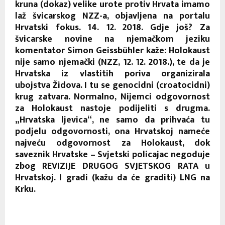
kruna (dokaz) velike urote protiv Hrvata imamo
laž švicarskog NZZ-a, objavljena na portalu
Hrvatski fokus. 14. 12. 2018. Gdje još? Za
švicarske novine na njemačkom jeziku
komentator Simon Geissbühler kaže: Holokaust
nije samo njemački (NZZ, 12. 12. 2018.), te da je
Hrvatska iz vlastitih poriva organizirala
ubojstva Židova. I tu se genocidni (croatocidni)
krug zatvara. Normalno, Nijemci odgovornost
za Holokaust nastoje podijeliti s drugma.
„Hrvatska ljevica“, ne samo da prihvaća tu
podjelu odgovornosti, ona Hrvatskoj nameće
najveću odgovornost za Holokaust, dok
saveznik Hrvatske – Svjetski policajac negoduje
zbog REVIZIJE DRUGOG SVJETSKOG RATA u
Hrvatskoj. I gradi (kažu da će graditi) LNG na
Krku.