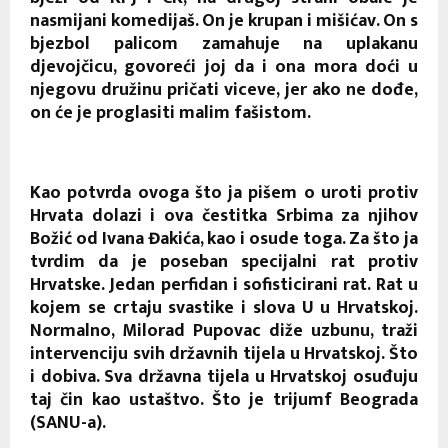
nasmijani komedijaš. On je krupan i mišićav. On s
bjezbol palicom zamahuje na uplakanu
djevojčicu, govoreći joj da i ona mora doći u
njegovu družinu pričati viceve, jer ako ne dođe,
on će je proglasiti malim fašistom.
Kao potvrda ovoga što ja pišem o uroti protiv
Hrvata dolazi i ova čestitka Srbima za njihov
Božić od Ivana Đakića, kao i osude toga. Za što ja
tvrdim da je poseban specijalni rat protiv
Hrvatske. Jedan perfidan i sofisticirani rat. Rat u
kojem se crtaju svastike i slova U u Hrvatskoj.
Normalno, Milorad Pupovac diže uzbunu, traži
intervenciju svih državnih tijela u Hrvatskoj. Što
i dobiva. Sva državna tijela u Hrvatskoj osuđuju
taj čin kao ustaštvo. Što je trijumf Beograda
(SANU-a).