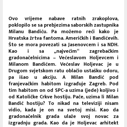
Ovo vrijeme nabave ratnih zrakoplova,
poklopilo se sa prebjezima saborskih zastupnika
Milanu Bandiću. Pa možemo reći kako je
Hrvatska žrtva fantoma. Američkih i Bandićevih.
Što se mora povezati sa Jasenovcem i sa NDH.
Kao i sa „najvećim“ zagrebačkim
gradonačelnicima – Većeslavom Holjevcem i
Milanom Bandićem. Većeslav Holjevac je u
Drugom svjetskom ratu oblačio ustašku odoru,
pa išao u akciju. A Milan Bandić pod
franjevačkim habitom izgrađuje Zagreb. Pod
tim habitom on od SPC-a uzima (jede) koljivo i
od Katoličke Crkve hostiju. Pače, uzima li Milan
Bandić hostiju? To nikad na televiziji nisam
vidio, kada je on na svetoj misi. Kao da
gradonačelnik grada ulaže svoj novac za
izgradnju grada. Kao da je Holjevac arhitekt