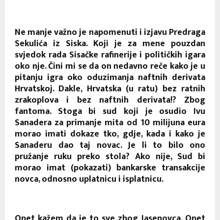
Ne manje važno je napomenuti i izjavu Predraga
Sekulića iz Siska. Koji je za mene pouzdan
svjedok rada Sisačke rafinerije i političkih igara
oko nje. Čini mi se da on nedavno reče kako je u
pitanju igra oko oduzimanja naftnih derivata
Hrvatskoj. Dakle, Hrvatska (u ratu) bez ratnih
zrakoplova i bez naftnih derivata!? Zbog
fantoma. Stoga bi sud koji je osudio Ivu
Sanadera za primanje mita od 10 milijuna eura
morao imati dokaze tko, gdje, kada i kako je
Sanaderu dao taj novac. Je li to bilo ono
pružanje ruku preko stola? Ako nije, Sud bi
morao imat (pokazati) bankarske transakcije
novca, odnosno uplatnicu i isplatnicu.
Opet kažem da je to sve zbog Jasenovca. Opet