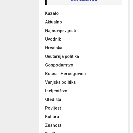
h
f
A
Kazalo
o
r
R
Aktualno
:
Najnovije vijesti
C
Uvodnik
H
Hrvatska
Unutarnja politika
Gospodarstvo
Bosna i Hercegovina
Vanjska politika
Iseljeništvo
Gledišta
Povijest
Kultura
Znanost