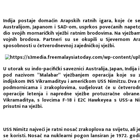
Indija postaje domaćin Arapskih ratnih igara, koje će 
Australijom, Japanom i SAD-om, usprkos povećanih napetos
dio svojih mornaričkih vježbi ratnim brodovima. Na vježbama
vojnih brodova. Partneri su se okupili u Sjevernom A
sposobnosti u četverodnevnoj zajedničkoj vježbi.
U utorak su indo-pacifički saveznici Australija, Japan, Indija
pod nazivom ”Malabar” vježbanjem operacija koje su 
indijskom INS Vikramadityu i američkom USS Nimitzu. Dva 
podmornicama i zrakoplovima, sudjelovat će u četverodn
operacije letenja i napredne vježbe protuzračne obrane
Vikramaditya, s lovcima F-18 i E2C Hawkeyea s USS-a Nimi
prisutni na vježbi.
USS Nimitz najveći je ratni nosač zrakoplova na svijetu, ali j
se koristi. Nosač na nuklearni pogon lansiran je 1972. godin