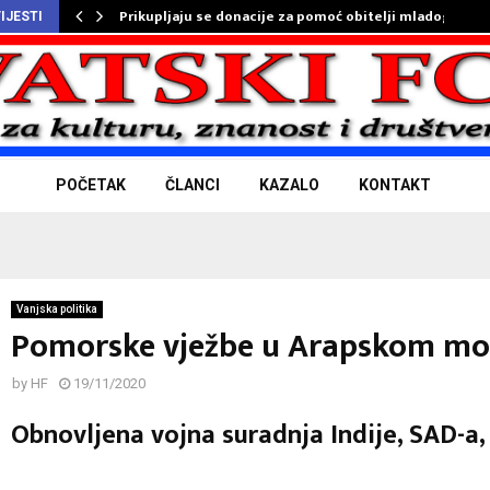
Prikupljaju se donacije za pomoć obitelji mladog…
IJESTI
POČETAK
ČLANCI
KAZALO
KONTAKT
Vanjska politika
Pomorske vježbe u Arapskom mo
by
HF
19/11/2020
Obnovljena vojna suradnja Indije, SAD-a, 