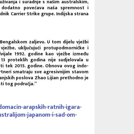
živanja i suradnje s našim australskim,
in dodatno povećava naša spremnost i
dnik Carrier Strike grupe. Indijska strana
 Bengalskom zaljevu. U tom dijelu vježbi
vježbe, uključujući protupodmorničke i
dvijale 1992. godine kao vježbe između
13 proteklih godina nije sudjelovala u
ti tek 2015. godine. Obnova ovog indo-
rtneri smatraju sve agresivnijim stavom
anjskih poslova Zhao Lijian prethodno je
sti tog područja.”
domacin-arapskih-ratnih-igara-
ustralijom-japanom-i-sad-om-