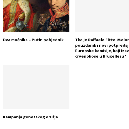
Dva moćnika – Putin pobjednik
Tko je Raffaele Fitto, Melo
pouzdanik i novi potpreds
Europske komisije, koji iza
crvenokose u Bruxellesu?
Kampanja genetskog oružja