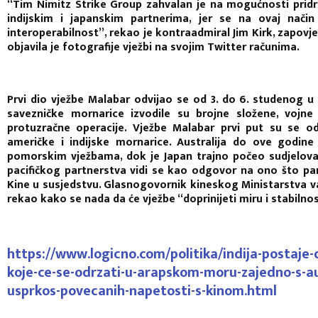
“Tim Nimitz Strike Group zahvalan je na mogućnosti pridru
indijskim i japanskim partnerima, jer se na ovaj nač
interoperabilnost”, rekao je kontraadmiral Jim Kirk, zapovje
objavila je fotografije vježbi na svojim Twitter računima.
Prvi dio vježbe Malabar odvijao se od 3. do 6. studenog u
savezničke mornarice izvodile su brojne složene, vojne 
protuzračne operacije. Vježbe Malabar prvi put su se o
američke i indijske mornarice. Australija do ove godine 
pomorskim vježbama, dok je Japan trajno počeo sudjelova
pacifičkog partnerstva vidi se kao odgovor na ono što pa
Kine u susjedstvu. Glasnogovornik kineskog Ministarstva v
rekao kako se nada da će vježbe “doprinijeti miru i stabilno
https://www.logicno.com/politika/indija-postaje-
koje-ce-se-odrzati-u-arapskom-moru-zajedno-s-a
usprkos-povecanih-napetosti-s-kinom.html