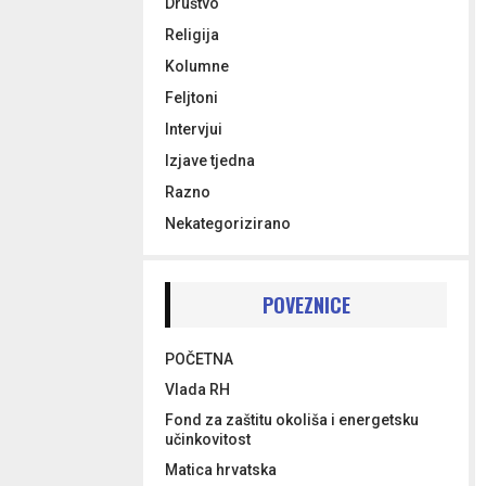
Društvo
Religija
Kolumne
Feljtoni
Intervjui
Izjave tjedna
Razno
Nekategorizirano
POVEZNICE
POČETNA
Vlada RH
Fond za zaštitu okoliša i energetsku
učinkovitost
Matica hrvatska