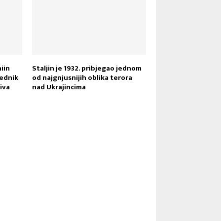
niin
Staljin je 1932. pribjegao jednom
jednik
od najgnjusnijih oblika terora
ziva
nad Ukrajincima