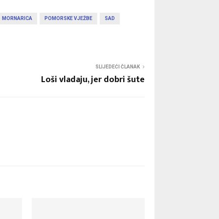
MORNARICA
POMORSKE VJEŽBE
SAD
SLIJEDEĆI ČLANAK
Loši vladaju, jer dobri šute