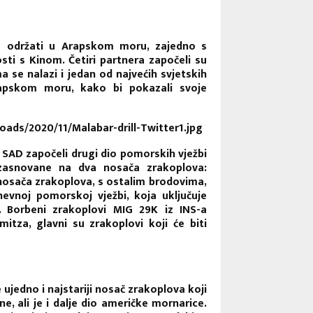
se održati u Arapskom moru, zajedno s
ti s Kinom. Četiri partnera započeli su
 se nalazi i jedan od najvećih svjetskih
rapskom moru, kako bi pokazali svoje
 i SAD započeli drugi dio pomorskih vježbi
zasnovane na dva nosača zrakoplova:
nosača zrakoplova, s ostalim brodovima,
evnoj pomorskoj vježbi, koja uključuje
. Borbeni zrakoplovi MIG 29K iz INS-a
tza, glavni su zrakoplovi koji će biti
e ujedno i najstariji nosač zrakoplova koji
e, ali je i dalje dio američke mornarice.