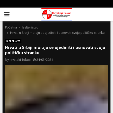
PRIMARY
MENU
Početna
Iseljeništvo
Hrvati u Srbiji moraju se ujediniti i osnovati svoju političku stranku
Iseljeništvo
Hrvati u Srbiji moraju se ujediniti i osnovati svoju
političku stranku
by
hrvatski-fokus
24/03/2021