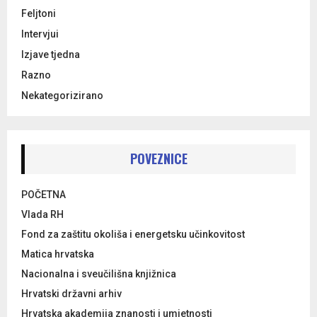
Feljtoni
Intervjui
Izjave tjedna
Razno
Nekategorizirano
POVEZNICE
POČETNA
Vlada RH
Fond za zaštitu okoliša i energetsku učinkovitost
Matica hrvatska
Nacionalna i sveučilišna knjižnica
Hrvatski državni arhiv
Hrvatska akademija znanosti i umjetnosti