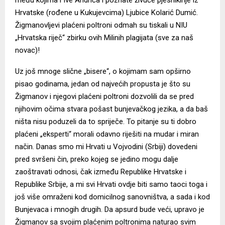
Hrvatske (rođene u Kukujevcima) Ljubice Kolarić Dumić.
Žigmanovljevi plaćeni poltroni odmah su tiskali u NIU
„Hrvatska riječ“ zbirku ovih Milinih plagijata (sve za naš
novac)!
Uz još mnoge slične „bisere“, o kojimam sam opširno
pisao godinama, jedan od najvećih propusta je što su
Žigmanov i njegovi plaćeni poltroni dozvolili da se pred
njihovim očima stvara pošast bunjevačkog jezika, a da baš
ništa nisu poduzeli da to spriječe. To pitanje su ti dobro
plaćeni „eksperti“ morali odavno riješiti na mudar i miran
način. Danas smo mi Hrvati u Vojvodini (Srbiji) dovedeni
pred svršeni čin, preko kojeg se jedino mogu dalje
zaoštravati odnosi, čak između Republike Hrvatske i
Republike Srbije, a mi svi Hrvati ovdje biti samo taoci toga i
još više omraženi kod domicilnog sanovništva, a sada i kod
Bunjevaca i mnogih drugih. Da apsurd bude veći, upravo je
Žigmanov sa svojim plaćenim poltronima naturao svim