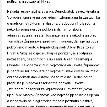
poltrona, nisu izabrali Hrvati!
Nekada respektabilna stranka, Demokratski savez Hrvata u
Vojvodini, spala je na posljednjim izborima na tri zastupnika
u gradskim strukturama vlasti (2 u Subotici i 1 u Baču) te
nekoliko ponižavajuće poklonjenih, mimo izbora,
administrativnih mjesta. Još mizerniji je svakodnevni plač
Tomislava Žigmanova, pred svim i svakim, da i njemu bude
poklonjeno mjesto u Republičkoj vladi Srbije! Kroz to svi
Hrvati u Srbiji se osjećaju krajnje poniženi, ali i potpuno
nezaštićeni, bespomoćni i uplašeni. A kao nezamenjivi
ravnatelj Zavoda za kulturu vojvođanskih Hrvata Žigmanov
je napravio niz propusta pri kojima bi svaki čovjek sa imalo
obraza odmah dao ostavku na to mjesto. Jedan od tih
propusta je njegova fascinantna pohvala u svom
„stručnom“ časopisu za književnost i umjetnost „Nova
riječ“ Mile Markov Španović kao najveće pjesnikinje Srijema,
a ispostavilo se plagijatorice mnogih poznatih pjesnika,
među kojima i Ive Andrića i poznate živuće pjesnikinje iz