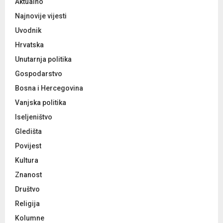
:
Aktualno
C
Najnovije vijesti
Uvodnik
H
Hrvatska
Unutarnja politika
Gospodarstvo
Bosna i Hercegovina
Vanjska politika
Iseljeništvo
Gledišta
Povijest
Kultura
Znanost
Društvo
Religija
Kolumne