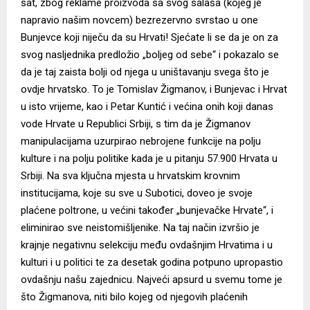
sat, zbog reklame proizvoda sa svog salaša (kojeg je
napravio našim novcem) bezrezervno svrstao u one
Bunjevce koji niječu da su Hrvati! Sjećate li se da je on za
svog nasljednika predložio „boljeg od sebe“ i pokazalo se
da je taj zaista bolji od njega u uništavanju svega što je
ovdje hrvatsko. To je Tomislav Žigmanov, i Bunjevac i Hrvat
u isto vrijeme, kao i Petar Kuntić i većina onih koji danas
vode Hrvate u Republici Srbiji, s tim da je Žigmanov
manipulacijama uzurpirao nebrojene funkcije na polju
kulture i na polju politike kada je u pitanju 57.900 Hrvata u
Srbiji. Na sva ključna mjesta u hrvatskim krovnim
institucijama, koje su sve u Subotici, doveo je svoje
plaćene poltrone, u većini također „bunjevačke Hrvate“, i
eliminirao sve neistomišljenike. Na taj način izvršio je
krajnje negativnu selekciju među ovdašnjim Hrvatima i u
kulturi i u politici te za desetak godina potpuno upropastio
ovdašnju našu zajednicu. Najveći apsurd u svemu tome je
što Žigmanova, niti bilo kojeg od njegovih plaćenih