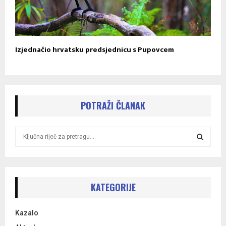
Izjednačio hrvatsku predsjednicu s Pupovcem
POTRAŽI ČLANAK
S
e
a
S
r
c
E
h
KATEGORIJE
f
A
o
Kazalo
r
R