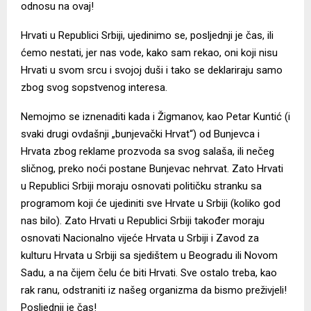
odnosu na ovaj!
Hrvati u Republici Srbiji, ujedinimo se, posljednji je čas, ili
ćemo nestati, jer nas vode, kako sam rekao, oni koji nisu
Hrvati u svom srcu i svojoj duši i tako se deklariraju samo
zbog svog sopstvenog interesa.
Nemojmo se iznenaditi kada i Žigmanov, kao Petar Kuntić (i
svaki drugi ovdašnji „bunjevački Hrvat“) od Bunjevca i
Hrvata zbog reklame prozvoda sa svog salaša, ili nečeg
sličnog, preko noći postane Bunjevac nehrvat. Zato Hrvati
u Republici Srbiji moraju osnovati političku stranku sa
programom koji će ujediniti sve Hrvate u Srbiji (koliko god
nas bilo). Zato Hrvati u Republici Srbiji također moraju
osnovati Nacionalno vijeće Hrvata u Srbiji i Zavod za
kulturu Hrvata u Srbiji sa sjedištem u Beogradu ili Novom
Sadu, a na čijem čelu će biti Hrvati. Sve ostalo treba, kao
rak ranu, odstraniti iz našeg organizma da bismo preživjeli!
Posljednji je čas!