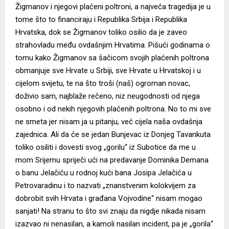
Žigmanov i njegovi plaćeni poltroni, a najveća tragedija je u
tome što to financiraju i Republika Srbija i Republika
Hrvatska, dok se Žigmanov toliko osilio da je zaveo
strahovladu među ovdašnjim Hrvatima. Pišući godinama o
tomu kako Žigmanov sa šačicom svojih plaćenih poltrona
obmanjuje sve Hrvate u Srbiji, sve Hrvate u Hrvatskoj i u
cijelom svijetu, te na što troši (naš) ogroman novac,
doživio sam, najblaže rečeno, niz neugodnosti od njega
osobno i od nekih njegovih plaćenih poltrona. No to mi sve
ne smeta jer nisam ja u pitanju, već cijela naša ovdašnja
zajednica. Ali da će se jedan Bunjevac iz Donjeg Tavankuta
toliko osiliti i dovesti svog „gorilu“ iz Subotice da me u
mom Srijemu spriječi ući na predavanje Dominika Demana
o banu Jelačiću u rodnoj kući bana Josipa Jelačića u
Petrovaradinu i to nazvati „znanstvenim kolokvijem za
dobrobit svih Hrvata i građana Vojvodine“ nisam mogao
sanjati! Na stranu to što svi znaju da nigdje nikada nisam
izazvao ni nenasilan, a kamoli nasilan incident, pa je „gorila“