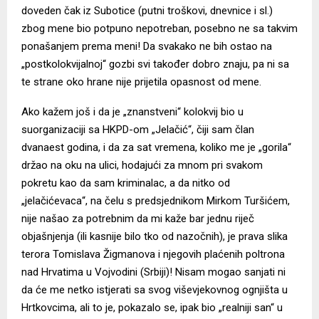
doveden čak iz Subotice (putni troškovi, dnevnice i sl.)
zbog mene bio potpuno nepotreban, posebno ne sa takvim
ponašanjem prema meni! Da svakako ne bih ostao na
„postkolokvijalnoj“ gozbi svi također dobro znaju, pa ni sa
te strane oko hrane nije prijetila opasnost od mene.
Ako kažem još i da je „znanstveni“ kolokvij bio u
suorganizaciji sa HKPD-om „Jelačić“, čiji sam član
dvanaest godina, i da za sat vremena, koliko me je „gorila“
držao na oku na ulici, hodajući za mnom pri svakom
pokretu kao da sam kriminalac, a da nitko od
„jelačićevaca“, na čelu s predsjednikom Mirkom Turšićem,
nije našao za potrebnim da mi kaže bar jednu riječ
objašnjenja (ili kasnije bilo tko od nazočnih), je prava slika
terora Tomislava Žigmanova i njegovih plaćenih poltrona
nad Hrvatima u Vojvodini (Srbiji)! Nisam mogao sanjati ni
da će me netko istjerati sa svog viševjekovnog ognjišta u
Hrtkovcima, ali to je, pokazalo se, ipak bio „realniji san“ u