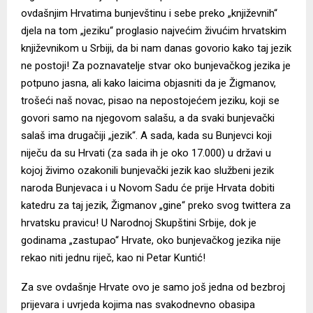
ovdašnjim Hrvatima bunjevštinu i sebe preko „književnih“
djela na tom „jeziku“ proglasio najvećim živućim hrvatskim
književnikom u Srbiji, da bi nam danas govorio kako taj jezik
ne postoji! Za poznavatelje stvar oko bunjevačkog jezika je
potpuno jasna, ali kako laicima objasniti da je Žigmanov,
trošeći naš novac, pisao na nepostojećem jeziku, koji se
govori samo na njegovom salašu, a da svaki bunjevački
salaš ima drugačiji „jezik“. A sada, kada su Bunjevci koji
niječu da su Hrvati (za sada ih je oko 17.000) u državi u
kojoj živimo ozakonili bunjevački jezik kao službeni jezik
naroda Bunjevaca i u Novom Sadu će prije Hrvata dobiti
katedru za taj jezik, Žigmanov „gine“ preko svog twittera za
hrvatsku pravicu! U Narodnoj Skupštini Srbije, dok je
godinama „zastupao“ Hrvate, oko bunjevačkog jezika nije
rekao niti jednu riječ, kao ni Petar Kuntić!
Za sve ovdašnje Hrvate ovo je samo još jedna od bezbroj
prijevara i uvrjeda kojima nas svakodnevno obasipa