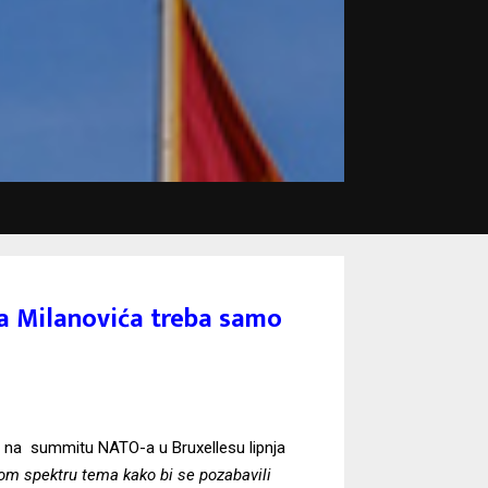
ka Milanovića treba samo
m na summitu NATO-a u Bruxellesu lipnja
kom spektru tema kako bi se pozabavili