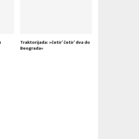
u
Traktorijada: »četir’ četir’ dva do
Beograda«