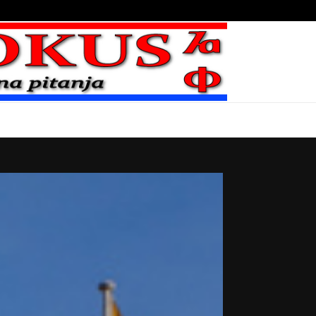
Bojni blaženika na nebesima