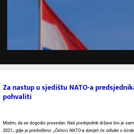
Za nastup u sjedištu NATO-a predsjedni
pohvaliti
Mislim, da se dogodio presedan. Naš predsjednik države bio je sa
2021., gdje je predviđeno: „
Čelnici NATO-a donijet će odluke o širo