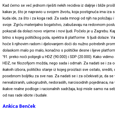
Kad ćemo se već jednom riješiti nekih recidiva iz daljnje i bliže pr
kakav je, što je napravio u svojem životu, koja postignuća ima iza
kuda ide, za što i za koga radi. Za sada mnogi od njih na položaju i b
svoje. Zgrću materijalno bogatstvo, zabušavaju na redovnom poslu 
pokazali da dolazi novo vrijeme i novi ljudi. Počelo je u Zagrebu. Kap
bitno s kojeg političkog pola, spektra ili platforme ti ljudi dolaze. V
hoće li njihovim radom i djelovanjem doći do nužno potrebnih promje
dolaskom malo po malo, konačno s političke desne i lijeve platform
’91. preko noći pobjegli u HDZ (90.000) i SDP (20.000). Kako vidimo S
HDZ, ne filozofijom možda, nego sada i odmah. Za nadati se i za oč
ikakvih izbora, političko stanje iz kojeg proizlazi sve ostalo, srediti
posebnom boljitku za sve nas. Za nadati se i za očekivati je, da se
nerealiziranih, uskogrudnih, nedoraslih, narcisoidnih pojedinaca, n
ikakve realne podloge i racionalnih sadržaja, koji misle samo na se
od nas rade idiote i budale.
Ankica Benček