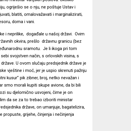
u, ogriješio se o nju, ne poštuje Ustav i
ati, blatiti, omalovažavati i marginalizirati,
esoru, doma i vani.
 i neprilike, događale u našoj državi. Ovim
ržavnih okvira, prešlo državnu granicu (bez
međunarodnu sramotu. Je li ikoga pri tom
 sebi svojstven način, s orlovskih visina, s
države. U ovom slučaju predsjednik države je
e vještine i moć, jer je uspio skrenuti pažnju
ni kusur” pik zibner, broj, netko nevažan i
r smo morali kupiti skupe avione, da bi bili
ozi su djelomično usvojeni, čime je on
im da se za to trebao izboriti ministar
redsjednika države, on umanjuje, bagatelizira,
propuste, grijehe, činjenja i nečinjenja