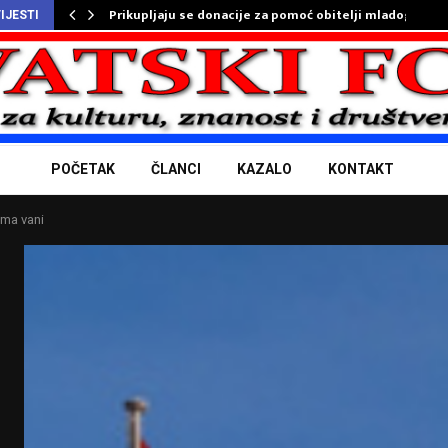
Prikupljaju se donacije za pomoć obitelji mladog…
IJESTI
POČETAK
ČLANCI
KAZALO
KONTAKT
ma vani