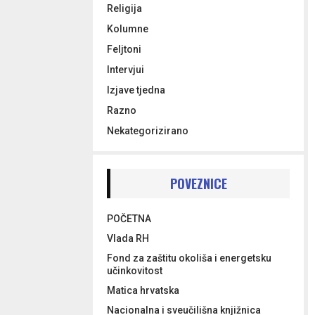
Religija
Kolumne
Feljtoni
Intervjui
Izjave tjedna
Razno
Nekategorizirano
POVEZNICE
POČETNA
Vlada RH
Fond za zaštitu okoliša i energetsku
učinkovitost
Matica hrvatska
Nacionalna i sveučilišna knjižnica