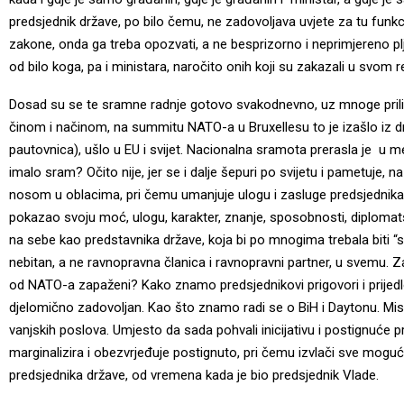
predsjednik države, po bilo čemu, ne zadovoljava uvjete za tu funkcij
zakone, onda ga treba opozvati, a ne besprizorno i neprimjereno pljuv
od bilo koga, pa i ministara, naročito onih koji su zakazali u svom r
Dosad su se te sramne radnje gotovo svakodnevno, uz mnoge prilike
činom i načinom, na summitu NATO-a u Bruxellesu to je izašlo iz d
pautovnica), ušlo u EU i svijet. Nacionalna sramota prerasla je u 
imalo sram? Očito nije, jer se i dalje šepuri po svijetu i pametuje, na
nosom u oblacima, pri čemu umanjuje ulogu i zasluge predsjednika 
pokazao svoju moć, ulogu, karakter, znanje, sposobnosti, diplomatsk
na sebe kao predstavnika države, koja bi po mnogima trebala biti “sit
nebitan, a ne ravnopravna članica i ravnopravni partner, u svemu. Za
od NATO-a zapaženi? Kako znamo predsjednikovi prigovori i prijedl
djelomično zadovoljan. Kao što znamo radi se o BiH i Daytonu. Misl
vanjskih poslova. Umjesto da sada pohvali inicijativu i postignuće p
marginalizira i obezvrjeđuje postignuto, pri čemu izvlači sve moguće 
predsjednika države, od vremena kada je bio predsjednik Vlade.