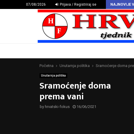
HAZU proglasio Deklaraciju o hrvatskomu povijesnom grbu
07/08/2026
Prijava / Registriraj se
NAJNOVIJE V
Početna
Unutarnja politika
Sramoćenje doma pre
Unutarnja politika
Sramoćenje doma
prema vani
by
hrvatski-fokus
16/06/2021