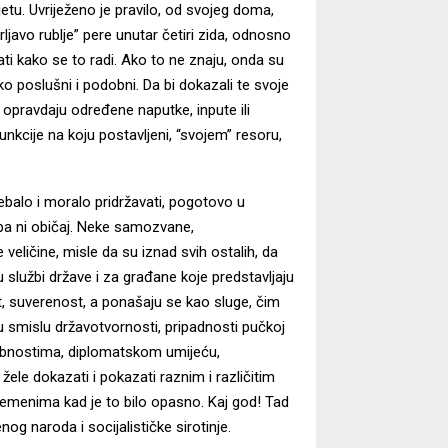
jetu. Uvriježeno je pravilo, od svojeg doma,
rljavo rublje” pere unutar četiri zida, odnosno
znati kako se to radi. Ako to ne znaju, onda su
ko poslušni i podobni. Da bi dokazali te svoje
 opravdaju određene naputke, inpute ili
nkcije na koju postavljeni, “svojem” resoru,
rebalo i moralo pridržavati, pogotovo u
 pa ni običaj. Neke samozvane,
ličine, misle da su iznad svih ostalih, da
u službi države i za građane koje predstavljaju
 suverenost, a ponašaju se kao sluge, čim
 smislu državotvornosti, pripadnosti pučkoj
bnostima, diplomatskom umijeću,
ele dokazati i pokazati raznim i različitim
vremenima kad je to bilo opasno. Kaj god! Tad
og naroda i socijalističke sirotinje.