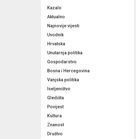
f
A
Kazalo
o
r
R
Aktualno
:
Najnovije vijesti
C
Uvodnik
H
Hrvatska
Unutarnja politika
Gospodarstvo
Bosna i Hercegovina
Vanjska politika
Iseljeništvo
Gledišta
Povijest
Kultura
Znanost
Društvo