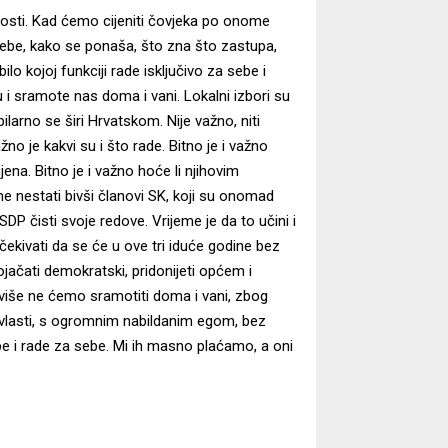
ošlosti. Kad ćemo cijeniti čovjeka po onome
 sebe, kako se ponaša, što zna što zastupa,
ilo kojoj funkciji rade isključivo za sebe i
i sramote nas doma i vani. Lokalni izbori su
ilarno se širi Hrvatskom. Nije važno, niti
ažno je kakvi su i što rade. Bitno je i važno
na. Bitno je i važno hoće li njihovim
e nestati bivši članovi SK, koji su onomad
DP čisti svoje redove. Vrijeme je da to učini i
ekivati da se će u ove tri iduće godine bez
, ojačati demokratski, pridonijeti općem i
 više ne ćemo sramotiti doma i vani, zbog
a vlasti, s ogromnim nabildanim egom, bez
be i rade za sebe. Mi ih masno plaćamo, a oni