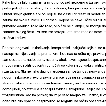
Kako bilo da bilo, ružno je, sramotno, dosad neviđeno u Europi i svi
preko političkih stranaka…, do vrha države, Europe i svijeta da se “p
unutar svojih granica. Svi oni koji su na vlasti i pri vlasti bi morali 
zalutali na svoju funkciju i u domenu kojom se bave. Očito su bili ja
primarne osobine, rade što rade, ono što ne bi smjeli, ali moraju da
zabrane svojeg šefa. Pri tom zaboravljaju što time rade od sebe i fu
društvu i državi.
Postoje dogovori, usklađivanja, kompromisi i zaključci kojih bi se t
nastupima i djelovanjima prema vani. Kod nas to očito nije pravilo,
samodostatne, nadobudne, napune, ohole, sveznajuće, besprizorne ve
mogu i smiju raditi, govoriti i ponašati se kako im se kada prohtije, 
i zastupaju. Glume neku davno narušenu samostalnost, neovisnost,
nogom zakorače preko državne granice. Busaju se u junačka prsa u
stranci, velikom osobnom svestranom znanju, nadnaravnim sposo
domoljublju, hrvatstvu a ispadaju zavidne uskogrudne seljačine. To ž
trivijalnostima, kao na primjer, da im je otac navijao za Dinamo, u 
očito nije bilo opasno besprizorno se bogatiti, na račun obespravljen