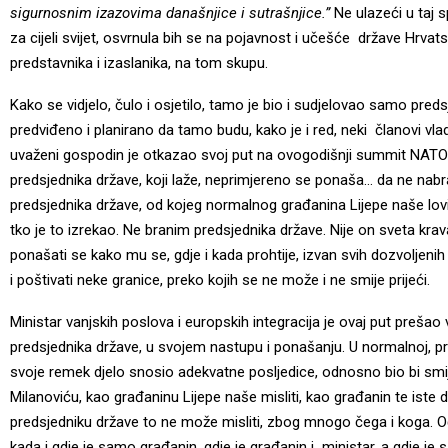
sigurnosnim izazovima današnjice i sutrašnjice.”
Ne ulazeći u taj 
za cijeli svijet, osvrnula bih se na pojavnost i učešće države Hrvat
predstavnika i izaslanika, na tom skupu.
Kako se vidjelo, čulo i osjetilo, tamo je bio i sudjelovao samo preds
predviđeno i planirano da tamo budu, kako je i red, neki članovi vla
uvaženi gospodin je otkazao svoj put na ovogodišnji summit NATO-a,
predsjednika države, koji laže, neprimjereno se ponaša… da ne nabr
predsjednika države, od kojeg normalnog građanina Lijepe naše lo
tko je to izrekao. Ne branim predsjednika države. Nije on sveta krava,
ponašati se kako mu se, gdje i kada prohtije, izvan svih dozvoljenih i
i poštivati neke granice, preko kojih se ne može i ne smije prijeći.
Ministar vanjskih poslova i europskih integracija je ovaj put prešao 
predsjednika države, u svojem nastupu i ponašanju. U normalnoj, pra
svoje remek djelo snosio adekvatne posljedice, odnosno bio bi smi
Milanoviću, kao građaninu Lijepe naše misliti, kao građanin te iste dr
predsjedniku države to ne može misliti, zbog mnogo čega i koga. Oči
kada i gdje je samo građanin, gdje je građanin i ministar, a gdje je