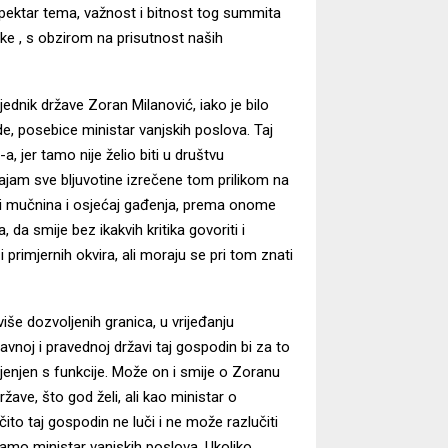
spektar tema, važnost i bitnost tog summita
ske , s obzirom na prisutnost naših
jednik države Zoran Milanović, iako je bilo
de, posebice ministar vanjskih poslova. Taj
 jer tamo nije želio biti u društvu
ajam sve bljuvotine izrečene tom prilikom na
vi mučnina i osjećaj gađenja, prema onome
 da smije bez ikakvih kritika govoriti i
 primjernih okvira, ali moraju se pri tom znati
više dozvoljenih granica, u vrijeđanju
vnoj i pravednoj državi taj gospodin bi za to
jenjen s funkcije. Može on i smije o Zoranu
žave, što god želi, ali kao ministar o
to taj gospodin ne luči i ne može razlučiti
 samo ministar vanjskih poslova. Ukoliko