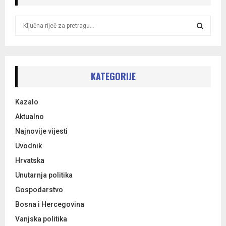
S
e
a
S
r
c
E
h
KATEGORIJE
f
A
o
Kazalo
r
R
:
Aktualno
C
Najnovije vijesti
Uvodnik
H
Hrvatska
Unutarnja politika
Gospodarstvo
Bosna i Hercegovina
Vanjska politika