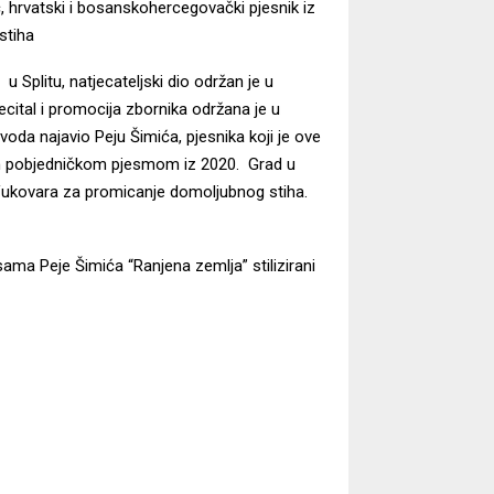
ć, hrvatski i bosanskohercegovački pjesnik iz
stiha
plitu, natjecateljski dio održan je u
ecital i promocija zbornika održana je u
voda najavio Peju Šimića, pjesnika koji je ove
jom pobjedničkom pjesmom iz 2020. Grad u
 Vukovara za promicanje domoljubnog stiha.
ama Peje Šimića “Ranjena zemlja” stilizirani