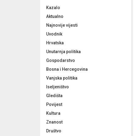
f
A
Kazalo
o
r
R
Aktualno
:
Najnovije vijesti
C
Uvodnik
H
Hrvatska
Unutarnja politika
Gospodarstvo
Bosna i Hercegovina
Vanjska politika
Iseljeništvo
Gledišta
Povijest
Kultura
Znanost
Društvo