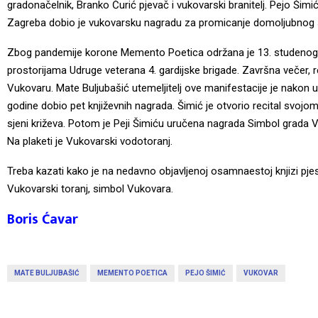
gradonačelnik, Branko Ćurić pjevač i vukovarski branitelj. Pejo Šimi
Zagreba dobio je vukovarsku nagradu za promicanje domoljubnog 
Zbog pandemije korone Memento Poetica održana je 13. studenog u S
prostorijama Udruge veterana 4. gardijske brigade. Završna večer, r
Vukovaru. Mate Buljubašić utemeljitelj ove manifestacije je nakon u
godine dobio pet književnih nagrada. Šimić je otvorio recital svo
sjeni križeva. Potom je Peji Šimiću uručena nagrada Simbol grada
Na plaketi je Vukovarski vodotoranj.
Treba kazati kako je na nedavno objavljenoj osamnaestoj knjizi pjes
Vukovarski toranj, simbol Vukovara.
Boris Ćavar
MATE BULJUBAŠIĆ
MEMENTO POETICA
PEJO ŠIMIĆ
VUKOVAR