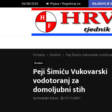
HAZU proglasio Deklaraciju o hrvatskomu povijesnom grbu
06/08/2026
Prijava / Registriraj se
NAJNOVIJE V
Početna
Društvo
Peji Šimiću Vukovarski vodotora
Društvo
Peji Šimiću Vukovarski
vodotoranj za
domoljubni stih
by
hrvatski-fokus
17/11/2021