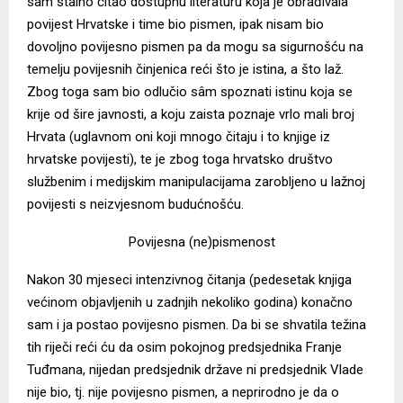
sam stalno čitao dostupnu literaturu koja je obrađivala
povijest Hrvatske i time bio pismen, ipak nisam bio
dovoljno povijesno pismen pa da mogu sa sigurnošću na
temelju povijesnih činjenica reći što je istina, a što laž.
Zbog toga sam bio odlučio sâm spoznati istinu koja se
krije od šire javnosti, a koju zaista poznaje vrlo mali broj
Hrvata (uglavnom oni koji mnogo čitaju i to knjige iz
hrvatske povijesti), te je zbog toga hrvatsko društvo
službenim i medijskim manipulacijama zarobljeno u lažnoj
povijesti s neizvjesnom budućnošću.
Povijesna (ne)pismenost
Nakon 30 mjeseci intenzivnog čitanja (pedesetak knjiga
većinom objavljenih u zadnjih nekoliko godina) konačno
sam i ja postao povijesno pismen. Da bi se shvatila težina
tih riječi reći ću da osim pokojnog predsjednika Franje
Tuđmana, nijedan predsjednik države ni predsjednik Vlade
nije bio, tj. nije povijesno pismen, a neprirodno je da o