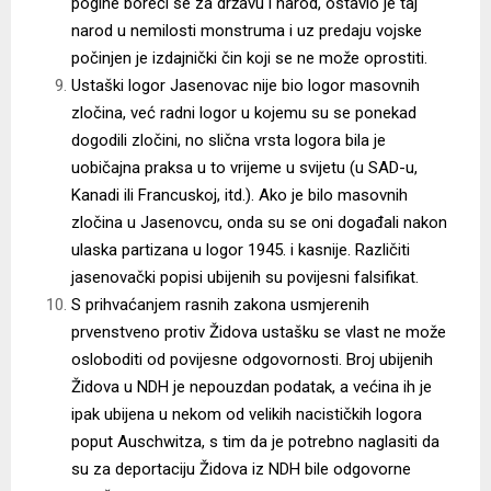
pogine boreći se za državu i narod, ostavio je taj
narod u nemilosti monstruma i uz predaju vojske
počinjen je izdajnički čin koji se ne može oprostiti.
Ustaški logor Jasenovac nije bio logor masovnih
zločina, već radni logor u kojemu su se ponekad
dogodili zločini, no slična vrsta logora bila je
uobičajna praksa u to vrijeme u svijetu (u SAD-u,
Kanadi ili Francuskoj, itd.). Ako je bilo masovnih
zločina u Jasenovcu, onda su se oni događali nakon
ulaska partizana u logor 1945. i kasnije. Različiti
jasenovački popisi ubijenih su povijesni falsifikat.
S prihvaćanjem rasnih zakona usmjerenih
prvenstveno protiv Židova ustašku se vlast ne može
osloboditi od povijesne odgovornosti. Broj ubijenih
Židova u NDH je nepouzdan podatak, a većina ih je
ipak ubijena u nekom od velikih nacističkih logora
poput Auschwitza, s tim da je potrebno naglasiti da
su za deportaciju Židova iz NDH bile odgovorne