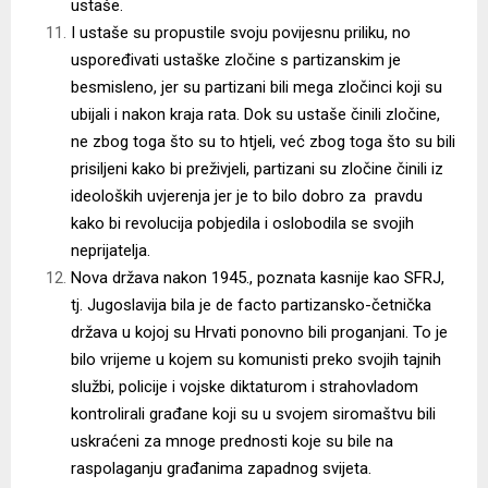
ustaše.
I ustaše su propustile svoju povijesnu priliku, no
uspoređivati ustaške zločine s partizanskim je
besmisleno, jer su partizani bili mega zločinci koji su
ubijali i nakon kraja rata. Dok su ustaše činili zločine,
ne zbog toga što su to htjeli, već zbog toga što su bili
prisiljeni kako bi preživjeli, partizani su zločine činili iz
ideoloških uvjerenja jer je to bilo dobro za pravdu
kako bi revolucija pobjedila i oslobodila se svojih
neprijatelja.
Nova država nakon 1945., poznata kasnije kao SFRJ,
tj. Jugoslavija bila je de facto partizansko-četnička
država u kojoj su Hrvati ponovno bili proganjani. To je
bilo vrijeme u kojem su komunisti preko svojih tajnih
službi, policije i vojske diktaturom i strahovladom
kontrolirali građane koji su u svojem siromaštvu bili
uskraćeni za mnoge prednosti koje su bile na
raspolaganju građanima zapadnog svijeta.