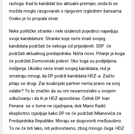
razloga. Kad bi kandidat bio aktualni premijer, onda bi se
možda moglo razgovarati o njegovim izglednim šansama.
Ovako je to propala stvar.
Neke političke stranke i neki istaknuti pojedinci najavljuju
svoje kandidature. Stranke koje neće imati svojeg
kandidata podržati će nekoga od prijavljenih. SDP će
podržati aktualnog predsjednika. Ništa novo. Pitanje je koga
će podržati Domovinski pokret. Oko toga su podijeljena
mišljenja. Ukoliko neće imati svojeg kandidata, red je
smatraju mnogi, da DP podrži kandidata HDZ-a. Zašto
pitaju se drugi. Zar koalicijski partner nema pravo na svoj
odabir? To bi značilo da su oni nesamostalni u svojem
odlučivanju i da ih je HDZ apsorbirao. Čelnik DP Ivan
Penava se o tome ne izjašnjava, dok Mario Radić
eksplicitno izjavljuje kako DP ne će podržati Milanovića za
Predsjednika Republike. Moraju se dogovoriti međusobno.
To ne će biti lako, niti jednostavno, zbog mnogo čega. HDZ