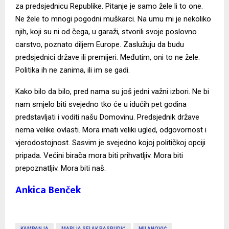
za predsjednicu Republike. Pitanje je samo žele li to one.
Ne žele to mnogi pogodni muškarci. Na umu mi je nekoliko
njih, koji su ni od čega, u garaži, stvorili svoje poslovno
carstvo, poznato diljem Europe. Zaslužuju da budu
predsjednici države ili premijeri. Međutim, oni to ne žele.
Politika ih ne zanima, ili im se gadi.
Kako bilo da bilo, pred nama su još jedni važni izbori. Ne bi
nam smjelo biti svejedno tko će u idućih pet godina
predstavljati i voditi našu Domovinu. Predsjednik države
nema velike ovlasti. Mora imati veliki ugled, odgovornost i
vjerodostojnost. Sasvim je svejedno kojoj političkoj opciji
pripada. Većini birača mora biti prihvatljiv. Mora biti
prepoznatljiv. Mora biti naš.
Ankica Benček
KAMPANJA
MARIJA SELAK RASPUDIĆ
MILANOVIĆ