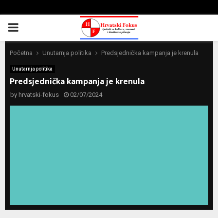
PRIMARY
MENU
Početna
Unutarnja politika
Predsjednička kampanja je krenula
Unutarnja politika
Predsjednička kampanja je krenula
by
hrvatski-fokus
02/07/2024