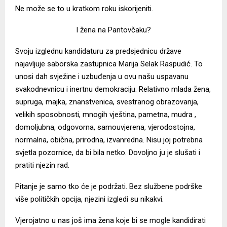
Ne može se to u kratkom roku iskorijeniti.
I žena na Pantovčaku?
Svoju izglednu kandidaturu za predsjednicu države
najavljuje saborska zastupnica Marija Selak Raspudić. To
unosi dah svježine i uzbuđenja u ovu našu uspavanu
svakodnevnicu i inertnu demokraciju. Relativno mlada žena,
supruga, majka, znanstvenica, svestranog obrazovanja,
velikih sposobnosti, mnogih vještina, pametna, mudra ,
domoljubna, odgovorna, samouvjerena, vjerodostojna,
normalna, obična, prirodna, izvanredna. Nisu joj potrebna
svjetla pozornice, da bi bila netko. Dovoljno ju je slušati i
pratiti njezin rad.
Pitanje je samo tko će je podržati. Bez službene podrške
više političkih opcija, njezini izgledi su nikakvi.
Vjerojatno u nas još ima žena koje bi se mogle kandidirati