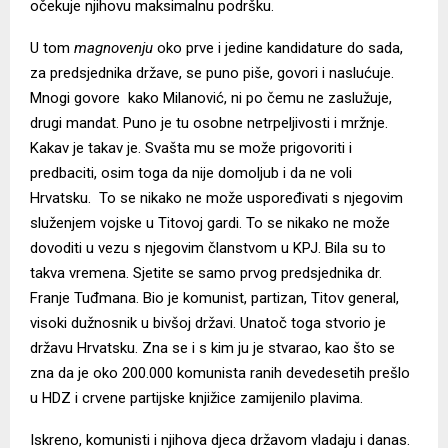
očekuje njihovu maksimalnu podršku.
U tom
magnovenju
oko prve i jedine kandidature do sada,
za predsjednika države, se puno piše, govori i naslućuje.
Mnogi govore kako Milanović, ni po čemu ne zaslužuje,
drugi mandat. Puno je tu osobne netrpeljivosti i mržnje.
Kakav je takav je. Svašta mu se može prigovoriti i
predbaciti, osim toga da nije domoljub i da ne voli
Hrvatsku. To se nikako ne može uspoređivati s njegovim
služenjem vojske u Titovoj gardi. To se nikako ne može
dovoditi u vezu s njegovim članstvom u KPJ. Bila su to
takva vremena. Sjetite se samo prvog predsjednika dr.
Franje Tuđmana. Bio je komunist, partizan, Titov general,
visoki dužnosnik u bivšoj državi. Unatoč toga stvorio je
državu Hrvatsku. Zna se i s kim ju je stvarao, kao što se
zna da je oko 200.000 komunista ranih devedesetih prešlo
u HDZ i crvene partijske knjižice zamijenilo plavima.
Iskreno, komunisti i njihova djeca državom vladaju i danas.