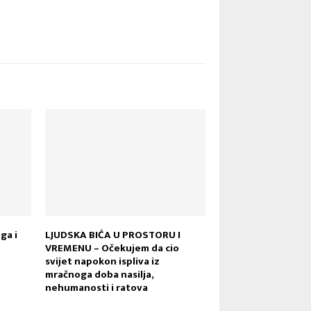
ga i
LJUDSKA BIĆA U PROSTORU I
VREMENU – Očekujem da cio
svijet napokon ispliva iz
mračnoga doba nasilja,
nehumanosti i ratova