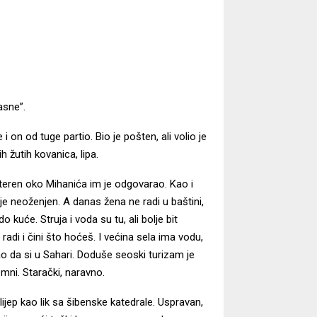
asne”.
on od tuge partio. Bio je pošten, ali volio je
h žutih kovanica, lipa.
 teren oko Mihanića im je odgovarao. Kao i
je neoženjen. A danas žena ne radi u baštini,
o kuće. Struja i voda su tu, ali bolje bit
radi i čini što hoćeš. I većina sela ima vodu,
o da si u Sahari. Doduše seoski turizam je
mni. Starački, naravno.
jep kao lik sa šibenske katedrale. Uspravan,