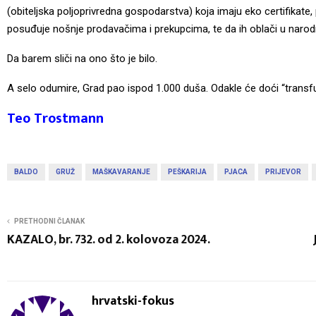
(obiteljska poljoprivredna gospodarstva) koja imaju eko certifikate, p
posuđuje nošnje prodavačima i prekupcima, te da ih oblači u narodn
Da barem sliči na ono što je bilo.
A selo odumire, Grad pao ispod 1.000 duša. Odakle će doći “transfu
Teo Trostmann
BALDO
GRUŽ
MAŠKAVARANJE
PEŠKARIJA
PJACA
PRIJEVOR
PRETHODNI ČLANAK
KAZALO, br. 732. od 2. kolovoza 2024.
hrvatski-fokus