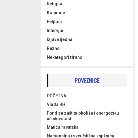
Religija
Kolumne
Feljtoni
Intervjui
Izjave tjedna
Razno
Nekategorizirano
POVEZNICE
POČETNA
Vlada RH
Fond za zaštitu okoliša i energetsku
učinkovitost
Matica hrvatska
Nacionalna i sveučilišna knjižnica