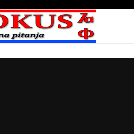
Bojni blaženika na nebesima