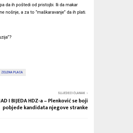
a da ih poštedi od pristojbi. Ili da makar
e nošnje, a za to “maškaravanje” da ih plati.
zija”?
ZELENA PLACA
SLIJEDEĆI ČLANAK
JAD I BIJEDA HDZ-a – Plenković se boji
pobjede kandidata njegove stranke