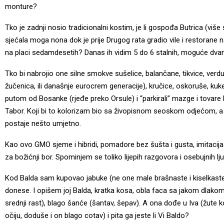
monture?
Tko je zadnji nosio tradicionalni kostim, je li gospođa Butrica (viš
sjećala moga nona dok je prije Drugog rata gradio vile i restorane na 
na placi sedamdesetih? Danas ih vidim 5 do 6 stalnih, moguće dva
Tko bi nabrojio one silne smokve sušelice, balančane, tikvice, verdu
žučenica, ili današnje eurocrem generacije), kručice, oskoruše, kuke
putom od Bosanke (rjeđe preko Orsule) i “parkirali” mazge i tovar
Tabor. Koji bi to kolorizam bio sa živopisnom seoskom odjećom, a 
postaje nešto umjetno.
Kao ovo GMO sjeme i hibridi, pomadore bez šušta i gusta, imitacija 
za božićnji bor. Spominjem se toliko lijepih razgovora i osebujnih lj
Kod Balda sam kupovao jabuke (ne one male brašnaste i kiselkaste)
donese. I opišem joj Balda, kratka kosa, obla faca sa jakom dlakom k
srednji rast), blago šanće (šantav, šepav). A ona dođe u Iva (žute ko
očiju, doduše i on blago cotav) i pita ga jeste li Vi Baldo?