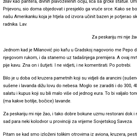
žilav kao pantera, divnih plavozelenih očiju, lica sa grčke statue.
Prijevoru, sio doma objedovat i presjeklo ga vruće srce. Kako se bor
našu Amerikanku koja je htjela od izvora učinit bazen je potjerao
radnika. Lav.
Za peskariju mi nije ža
Jednom kad je Milanović pio kafu u Gradskoj nagovorio me Pepo d
njegovom rukom, i da stanemo uz tadašnjega premijera. A ovaj mrt
pije kavu. Zna on i šutjeti. I ne vidjeti, i ne komentirati. Po potrebi.
Bilo je u doba od kruzera pametnih koji su vidjeli da arancini (suš
sušene i lavanda dižu lovu do nebesa. Moglo se zaraditi i do 300, 
salatu i kupus koji su bili malo više od jednog eura. To bi valjalo ton
(ma kakve botilje, bočice) lavande.
Za peskariju mi nije žao, i tako dobre bokune uzmu restorani dok i n
sad para neki kolodvor u provinciji za vrijeme Sovjetskog Saveza.
Pitam se kad smo izloženi tolikim otrovima iz aviona, kruzera, pes