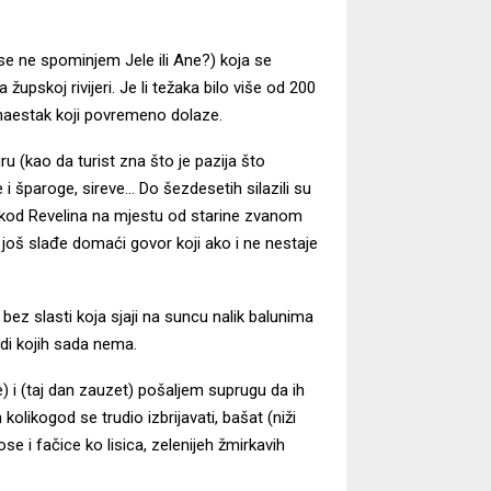
e se ne spominjem Jele ili Ane?) koja se
župskoj rivijeri. Je li težaka bilo više od 200
naestak koji povremeno dolaze.
ru (kao da turist zna što je pazija što
 i šparoge, sireve… Do šezdesetih silazili su
e kod Revelina na mjestu od starine zvanom
još slađe domaći govor koji ako i ne nestaje
bez slasti koja sjaji na suncu nalik balunima
udi kojih sada nema.
 i (taj dan zauzet) pošaljem suprugu da ih
olikogod se trudio izbrijavati, bašat (niži
se i fačice ko lisica, zelenijeh žmirkavih