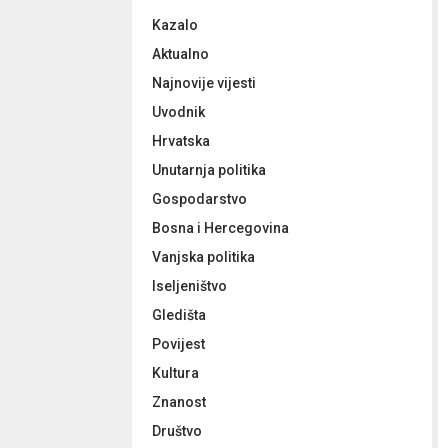
f
A
Kazalo
o
r
R
Aktualno
:
Najnovije vijesti
C
Uvodnik
H
Hrvatska
Unutarnja politika
Gospodarstvo
Bosna i Hercegovina
Vanjska politika
Iseljeništvo
Gledišta
Povijest
Kultura
Znanost
Društvo