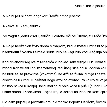
Slatke kisele jabuke
A Ivo ni pet ni šest odgovori: “Može bit da jesam!”.
A kakve su Vam jabuke?
Ivo zagrize jednu kiselu jabučicu, okrene oči od “uživanja” i reče “kr
A Ivo je neoženjen živio doma s majkom, kad je mater umrla brzo je i 
nadmudriti čovjeka za male solde, bilo na vagi, bilo kod vraćanja oni
Kod crvenokosog Iva iz Mihanića kupovao sam višnje i luk, ilovasti
mnogi Konavljani i on ima zdravog, radišnog sina od 40 godina koji 
ne budi se sa pijevcima (kokotima), ne drži se živina, butiga i cesta d
činovnica u Gradu ili zaštitar nego svoj na svome. Pa koliko te volja 
ne kao nekad u Donjoj Bandi kad se čuvala voda u puču (bunaru) ka
uhitio maha u Konavlima. Bogat kraj. A seljaci na Placi za Dom spre
Bio sam prijatelj s povratnikom iz Amerike Pepom Pitešom, čovjek li