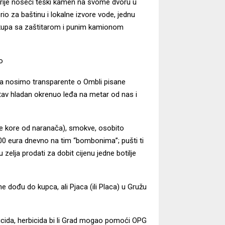
 Umrije noseći teški kamen na svome dvoru u
io za baštinu i lokalne izvore vode, jednu
 skupa sa zaštitarom i punim kamionom
o
a nosimo transparente o Ombli pisane
av hladan okrenuo leđa na metar od nas i
ene kore od naranača), smokve, osobito
400 eura dnevno na tim “bombonima”; pušti ti
u zelja prodati za dobit cijenu jedne botilje
e dođu do kupca, ali Pjaca (ili Placa) u Gružu
ticida, herbicida bi li Grad mogao pomoći OPG