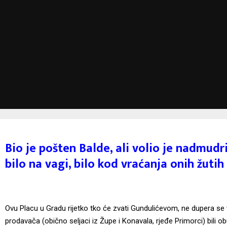
Bio je pošten Balde, ali volio je nadmudr
bilo na vagi, bilo kod vraćanja onih žutih
Ovu Placu u Gradu rijetko tko će zvati Gundulićevom, ne dupera se 
prodavača (obično seljaci iz Župe i Konavala, rjeđe Primorci) bili