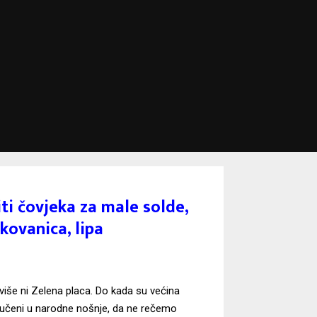
iti čovjeka za male solde,
 kovanica, lipa
više ni Zelena placa. Do kada su većina
 obučeni u narodne nošnje, da ne rečemo