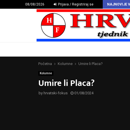
HAZU proglasio Deklaraciju o hrvatskomu povijesnom grbu
08/08/2026
Prijava / Registriraj se
NAJNOVIJE V
Početna
Kolumne
Umire li Placa?
Kolumne
Umire li Placa?
by
hrvatski-fokus
01/08/2024