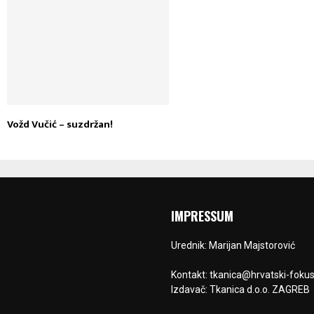
Vožd Vučić – suzdržan!
IMPRESSUM
Urednik: Marijan Majstorović
Kontakt: tkanica@hrvatski-fokus
Izdavač: Tkanica d.o.o. ZAGREB