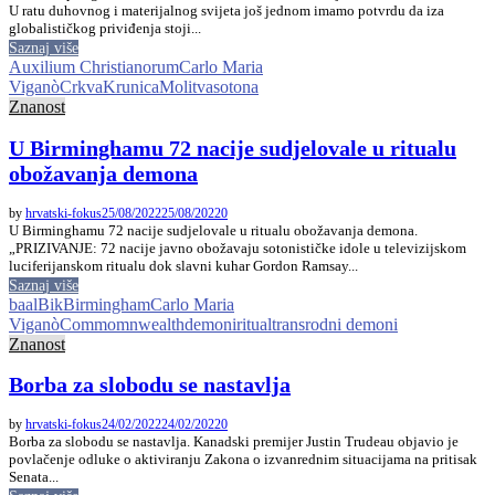
U ratu duhovnog i materijalnog svijeta još jednom imamo potvrdu da iza
globalističkog priviđenja stoji...
Saznaj više
Auxilium Christianorum
Carlo Maria
Viganò
Crkva
Krunica
Molitva
sotona
Znanost
U Birminghamu 72 nacije sudjelovale u ritualu
obožavanja demona
by
hrvatski-fokus
25/08/2022
25/08/2022
0
U Birminghamu 72 nacije sudjelovale u ritualu obožavanja demona.
„PRIZIVANJE: 72 nacije javno obožavaju sotonističke idole u televizijskom
luciferijanskom ritualu dok slavni kuhar Gordon Ramsay...
Saznaj više
baal
Bik
Birmingham
Carlo Maria
Viganò
Commomnwealth
demoni
ritual
transrodni demoni
Znanost
Borba za slobodu se nastavlja
by
hrvatski-fokus
24/02/2022
24/02/2022
0
Borba za slobodu se nastavlja. Kanadski premijer Justin Trudeau objavio je
povlačenje odluke o aktiviranju Zakona o izvanrednim situacijama na pritisak
Senata...