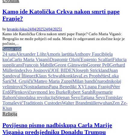
Uvodnik
Kamo ide Katolička Crkva nakon smrti pape
Franje?
by
hrvatski-fokus
24/04/2025
24/04/2025
1
Kamo ide Katolička Crkva nakon smrti pape Franje? Carlo Maria Viganò:
Bergoglio ne može pobjeći od suda. Morat će odgovarati za zločine koje je
počinio,...
Saznaj više
24 sata
Alexander Löhr
Amoris laetitia
Anthony Fauci
bijela
kuća
Carlo Maria Viganò
Dragomir Olujić
Eugenio Scalfari
Fiducia
supplicans
François Mabille
Georg Gänswein
George Pell
Gerhard
Müller
index
Ivo Josipović
JOE BIDEN
Joseph Strickland
Juan
Sandoval Íñiguez
Klaus Schwab
konklava
Les Prophéties
Luka
Šarić
M. Grujičić
Matteo Maria Zuppi
Milan bandić
narod
nikolaj
velimirović
Nostradamus
Papa Benedikt XVI.
papa Franjo
Péter
Erdő
Plenković
raymond leo Burke
Robert Sarah
Rosemarie
Bahorić
sinodalna revolucija
Stjepan Ševo
Tatjana Ševo
Tomislav
Tomašević
Traditionis Custodes
Walter Brandmüller
wuhan
Zen Ze-
Kiun
Religija
Povijesno pismo nadbiskupa Carla Marije
Viganòa predsjedniku Donaldu Trumpu