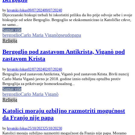
by
hrvatski-fokus
09/07/2024
09/07/2024
0
Dijecezanski biskupi trebali bi iskoristiti priliku da što prije odvoje sebe i svoje
biskupije od sekte Bergoglio. Bergoglio se ekskomunicirao iz Katoličke crkve,
ne samo...
Saznaj više
bergoglio
Carlo Maria Viganò
pseudopapa
Religija
Bergoglio pod zastavom Antikrista, Viganò pod
zastavom Krista
by
hrvatski-fokus
02/07/2024
02/07/2024
0
Bergoglio pod zastavom Antikrista, Viganò pod zastavom Krista. Bivši nuncij
Carlo Maria Viganò javno je 2018. godine iznio ozbiljnu optužbu protiv
Bergoglija za prikrivanje homoseksualnog...
Saznaj više
bergoglio
Carlo Maria Viganò
Religija
Katolici moraju ozbiljno razmotriti mogućnost
da Franjo nije papa
by
hrvatski-fokus
25/10/2023
25/10/2023
0
Katolici moraju ozbiljno razmotriti mogućnost da Franjo nije papa. Moramo