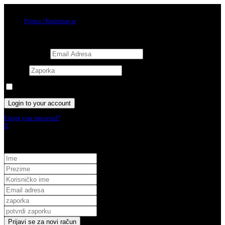
10/08/2026
Prijava / Registriraj se
Prijava
Username or email
Password
Keep me signed in until I sign out
Forgot your password?
X
Registracija