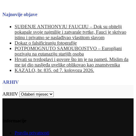
Najnovije objave
SUĐENJE ANTHONYJU FAUCIJU – Dok su obitelji
pokapale svoje najmilije i zatvarale tvrtke, Fauci je skrivao
istinu i privatno se naslađivao vlastitom slavom
Dokaz o falsificiranju fotografije
POTPOMOGNUTO SAMOUBOJSTVO – Europljani
pozivaju na eutanaziju starijih osoba
Hrvati su tvrdoglavi i govore što im je na pameti. Mislim da
me taj dio nasljeđa uvelike oblikovao kao znanstvenika
KAZALO, br. 835. od 7. kolovoza 2026.
ARHIV
ARHIV
Informacije
Pravila privatnosti