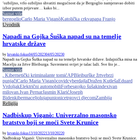
‘ozbiljno, vrlo ozbiljno shvatiti mogućnost da je Bergoglio namjeravao dobiti
izbor putem prijevare… kako bi...
Saznaj više
bergoglio
Carlo Maria Viganò
Katolička crkva
papa Franjo
Uvodnik
Napadi na Gojka Šuška napad su na temelje
hrvatske države
by
hrvatski-fokus
04/05/2023
04/05/2023
0
Napadi na Gojka Šuška napad su na temelje hrvatske države. Izdajnička misa na
Macelju za žrtve Bleiburga. Suvremeni svijet je talac laži. Sve što je...
Saznaj više
. Kibernetički kriminal
ante tomić
AP
Bleiburške žrtve
brzi
punjači
Carlo Maria Viganò
covid
cyber
dajla
Dražen Kutleša
Eduard
Vrdoljak
Električni automobili
Forbes
gojko šušak
index
ivan
milovan.
Ivan Pernar
Jasmin Klarić
Joseph
Biden
kiber
macelj
oluja
punionice
trgovci djecom
Zambija
Religija
Nadbiskup Viganò: Univerzalno masonsko
bratstvo boji se moći Svete Krunice
by
hrvatski-fokus
13/10/2022
13/10/2022
0
Nadbiskup Viganò: Univerzalno masonsko bratstvo boji se moći Svete Krunice.