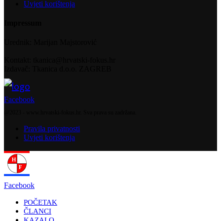
Uvjeti korištenja
Impressum
Urednik: Marijan Majstorović
Kontakt: tkanica@hrvatski-fokus.hr
Izdavač: Tkanica d.o.o. ZAGREB
Facebook
@2023 - www.hrvatski-fokus.hr. Sva prava su zadržana.
Pravila privatnosti
Uvjeti korištenja
Facebook
POČETAK
ČLANCI
KAZALO