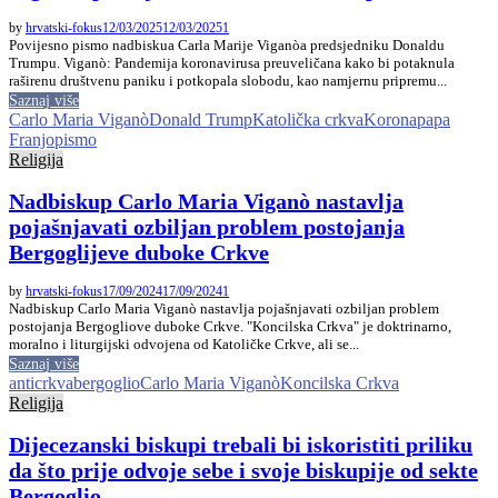
by
hrvatski-fokus
12/03/2025
12/03/2025
1
Povijesno pismo nadbiskua Carla Marije Viganòa predsjedniku Donaldu
Trumpu. Viganò: Pandemija koronavirusa preuveličana kako bi potaknula
raširenu društvenu paniku i potkopala slobodu, kao namjernu pripremu...
Saznaj više
Carlo Maria Viganò
Donald Trump
Katolička crkva
Korona
papa
Franjo
pismo
Religija
Nadbiskup Carlo Maria Viganò nastavlja
pojašnjavati ozbiljan problem postojanja
Bergoglijeve duboke Crkve
by
hrvatski-fokus
17/09/2024
17/09/2024
1
Nadbiskup Carlo Maria Viganò nastavlja pojašnjavati ozbiljan problem
postojanja Bergogliove duboke Crkve. "Koncilska Crkva" je doktrinarno,
moralno i liturgijski odvojena od Katoličke Crkve, ali se...
Saznaj više
anticrkva
bergoglio
Carlo Maria Viganò
Koncilska Crkva
Religija
Dijecezanski biskupi trebali bi iskoristiti priliku
da što prije odvoje sebe i svoje biskupije od sekte
Bergoglio