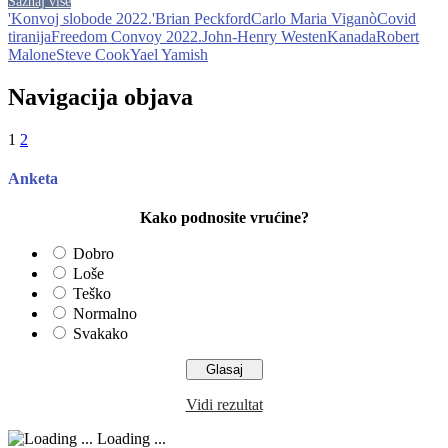
Saznaj više
'Konvoj slobode 2022.'
Brian Peckford
Carlo Maria Viganò
Covid
tiranija
Freedom Convoy 2022.
John-Henry Westen
Kanada
Robert
Malone
Steve Cook
Yael Yamish
Navigacija objava
1
2
Anketa
Kako podnosite vrućine?
Dobro
Loše
Teško
Normalno
Svakako
Vidi rezultat
Loading ...