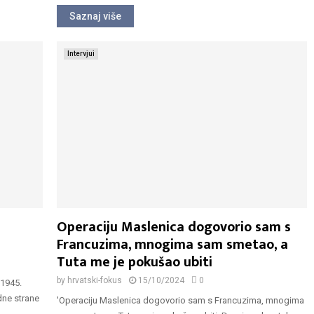
Saznaj više
Intervjui
u
Operaciju Maslenica dogovorio sam s
Francuzima, mnogima sam smetao, a
Tuta me je pokušao ubiti
by
hrvatski-fokus
15/10/2024
0
 1945.
dne strane
'Operaciju Maslenica dogovorio sam s Francuzima, mnogima