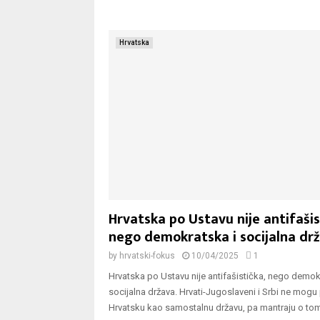
Hrvatska
Hrvatska po Ustavu nije antifašis
nego demokratska i socijalna dr
by
hrvatski-fokus
10/04/2025
1
Hrvatska po Ustavu nije antifašistička, nego demok
socijalna država. Hrvati-Jugoslaveni i Srbi ne mogu p
Hrvatsku kao samostalnu državu, pa mantraju o tomu