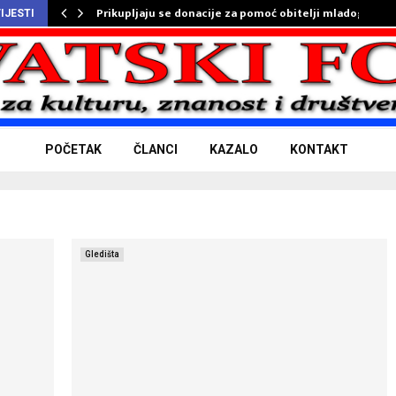
Prikupljaju se donacije za pomoć obitelji mladog…
IJESTI
POČETAK
ČLANCI
KAZALO
KONTAKT
Gledišta