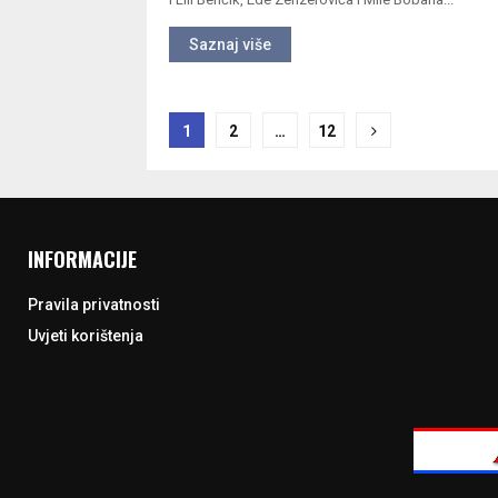
Saznaj više
Navigacija
1
2
…
12
objava
INFORMACIJE
Pravila privatnosti
Uvjeti korištenja