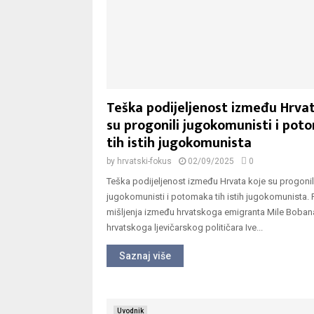
Teška podijeljenost između Hrvat
su progonili jugokomunisti i pot
tih istih jugokomunista
by
hrvatski-fokus
02/09/2025
0
Teška podijeljenost između Hrvata koje su progonil
jugokomunisti i potomaka tih istih jugokomunista.
mišljenja između hrvatskoga emigranta Mile Bobana
hrvatskoga ljevičarskog političara Ive...
Saznaj više
Uvodnik