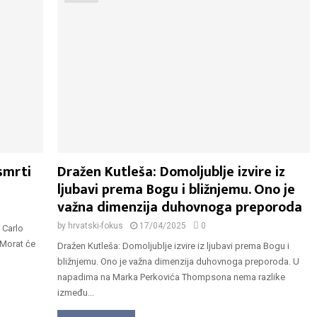
smrti
Dražen Kutleša: Domoljublje izvire iz
ljubavi prema Bogu i bližnjemu. Ono je
važna dimenzija duhovnoga preporoda
by
hrvatski-fokus
17/04/2025
0
 Carlo
 Morat će
Dražen Kutleša: Domoljublje izvire iz ljubavi prema Bogu i
bližnjemu. Ono je važna dimenzija duhovnoga preporoda. U
napadima na Marka Perkovića Thompsona nema razlike
između...