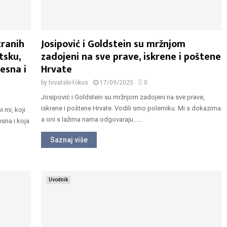
tranih
Josipović i Goldstein su mržnjom
tsku,
zadojeni na sve prave, iskrene i poštene
jesna i
Hrvate
by
hrvatski-fokus
17/09/2025
0
Josipović i Goldstein su mržnjom zadojeni na sve prave,
iskrene i poštene Hrvate. Vodili smo polemiku. Mi s dokazima
i mi, koji
a oni s lažima nama odgovaraju…...
esna i koja
Saznaj više
Uvodnik