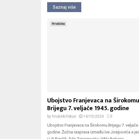
Saznaj više
Hrvatska
Ubojstvo Franjevaca na Širokom
Brijegu 7. veljače 1945. godine
by
hrvatski-fokus
14/10/2024
0
Ubojstvo Franjevaca na Širokomu Brijegu 7. veljače
godine. Žučna rasprava između Ive Josipovića s je
i Lili Benčik, Ede Zenzerovića i Mile Bobana...