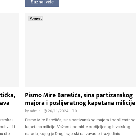
Saznaj više
Povijest
tička,
Pismo Mire Barešića, sina partizanskog
žava
majora i poslijeratnog kapetana milicije
by
admin
26/11/2024
0
ratska i
Pismo Mire Barešića, sina partizanskog majora i poslijeratnog
rihvatiti
kapetana milicije. Važnost pomirbe podijeljenog hrvatskog
 što...
naroda, kojeg je Drugi svjetski rat zavadio i razjedinio...