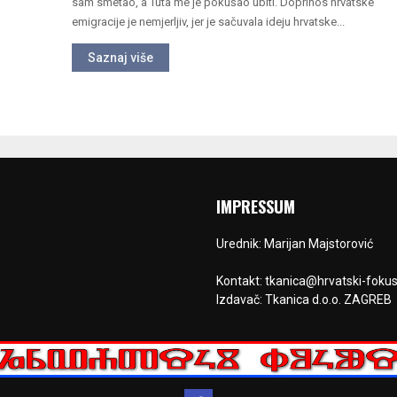
sam smetao, a Tuta me je pokušao ubiti. Doprinos hrvatske
emigracije je nemjerljiv, jer je sačuvala ideju hrvatske...
Saznaj više
IMPRESSUM
Urednik: Marijan Majstorović
Kontakt: tkanica@hrvatski-fokus
Izdavač: Tkanica d.o.o. ZAGREB