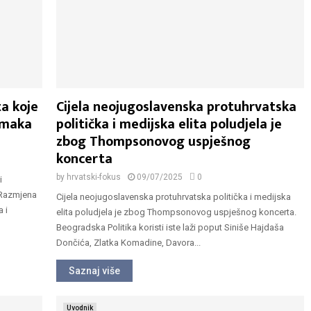
a koje
Cijela neojugoslavenska protuhrvatska
omaka
politička i medijska elita poludjela je
zbog Thompsonovog uspješnog
koncerta
by
hrvatski-fokus
09/07/2025
0
i
 Razmjena
Cijela neojugoslavenska protuhrvatska politička i medijska
 i
elita poludjela je zbog Thompsonovog uspješnog koncerta.
Beogradska Politika koristi iste laži poput Siniše Hajdaša
Dončića, Zlatka Komadine, Davora...
Saznaj više
Uvodnik