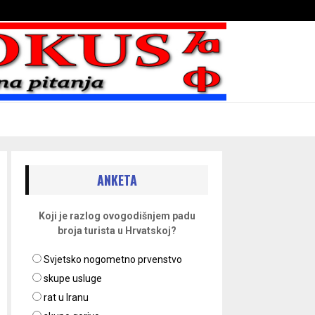
Bojni blaženika na nebesima
ANKETA
Koji je razlog ovogodišnjem padu
broja turista u Hrvatskoj?
Svjetsko nogometno prvenstvo
skupe usluge
rat u Iranu