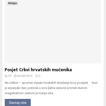
Religija
Posjet Crkvi hrvatskih mučenika
by
HF
06/08/2016
0
Na Udbini – spomen mjestu hrvatskih stradanja kroz povijest Vruć
je srpanjski dan, premda u srcu ljetne sezone promet starom
magistralnom cestom je manje-više...
Saznaj više