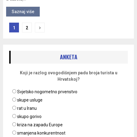
Saznaj više
Navigacija
1
2
objava
ANKETA
Koji je razlog ovogodišnjem padu broja turista u
Hrvatskoj?
Svjetsko nogometno prvenstvo
skupe usluge
rat u Iranu
skupo gorivo
kriza na zapadu Europe
smanjena konkurentnost