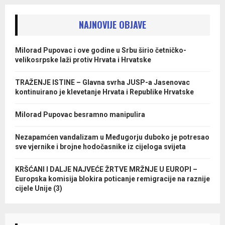
NAJNOVIJE OBJAVE
Milorad Pupovac i ove godine u Srbu širio četničko-
velikosrpske laži protiv Hrvata i Hrvatske
TRAŽENJE ISTINE – Glavna svrha JUSP-a Jasenovac
kontinuirano je klevetanje Hrvata i Republike Hrvatske
Milorad Pupovac besramno manipulira
Nezapamćen vandalizam u Međugorju duboko je potresao
sve vjernike i brojne hodočasnike iz cijeloga svijeta
KRŠĆANI I DALJE NAJVEĆE ŽRTVE MRŽNJE U EUROPI –
Europska komisija blokira poticanje remigracije na raznije
cijele Unije (3)