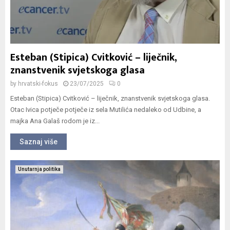
Esteban (Stipica) Cvitković – liječnik,
znanstvenik svjetskoga glasa
by
hrvatski-fokus
23/07/2025
0
Esteban (Stipica) Cvitković – liječnik, znanstvenik svjetskoga glasa.
Otac Ivica potječe potječe iz sela Mutilića nedaleko od Udbine, a
majka Ana Galaš rodom je iz...
Saznaj više
Unutarnja politika