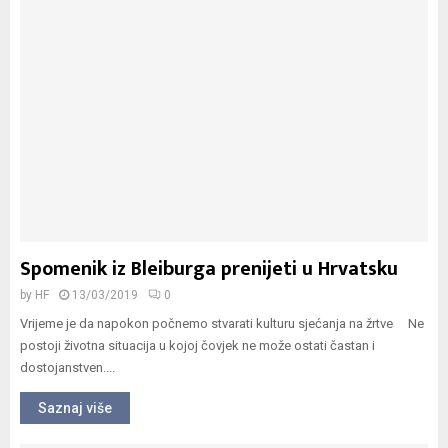
Spomenik iz Bleiburga prenijeti u Hrvatsku
by
HF
13/03/2019
0
Vrijeme je da napokon počnemo stvarati kulturu sjećanja na žrtve Ne
postoji životna situacija u kojoj čovjek ne može ostati častan i
dostojanstven....
Saznaj više