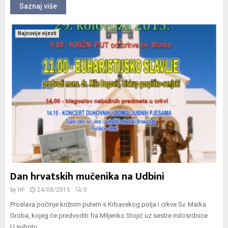
Saznaj više
Najnovije vijesti
Dan hrvatskih mučenika na Udbini
by
HF
24/08/2015
0
Proslava počinje križnim putem s Krbavskog polja i crkve Sv. Marka
Groba, kojeg će predvoditi fra Miljenko Stojić uz sestre milosrdnice
U subotu,...