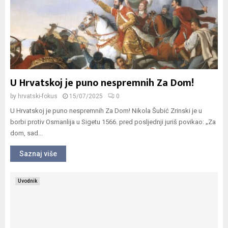
U Hrvatskoj je puno nespremnih Za Dom!
by
hrvatski-fokus
15/07/2025
0
U Hrvatskoj je puno nespremnih Za Dom! Nikola Šubić Zrinski je u
borbi protiv Osmanlija u Sigetu 1566. pred posljednji juriš povikao: „Za
dom, sad...
Saznaj više
Uvodnik