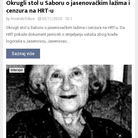
Okrugli stol u Saboru o jasenovačkim lažima i
cenzura na HRT-u
by
hrvatski-fokus
05/11/2025
1
Okrugli stol u Saboru o jasenovačkim lažima i cenzura na HRT-u. Da
HRT prikaže dokument javnosti o strijeljanju ustaša zbog krađe
logoraša u Jasenovcu, Jasenovac...
Saznaj više
Intervjui