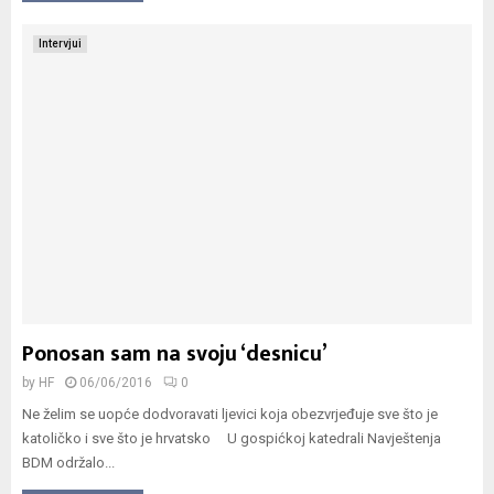
Intervjui
Ponosan sam na svoju ‘desnicu’
by
HF
06/06/2016
0
Ne želim se uopće dodvoravati ljevici koja obezvrjeđuje sve što je
katoličko i sve što je hrvatsko U gospićkoj katedrali Navještenja
BDM održalo...