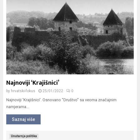
Najnoviji ‘Krajišnici’
by
hrvatski-fokus
25/01/2022
0
Najnoviji 'Krajišnici'. Osnovano "Društvo" sa veoma značajnim
namjerama...
Saznaj više
Unutarnja politika