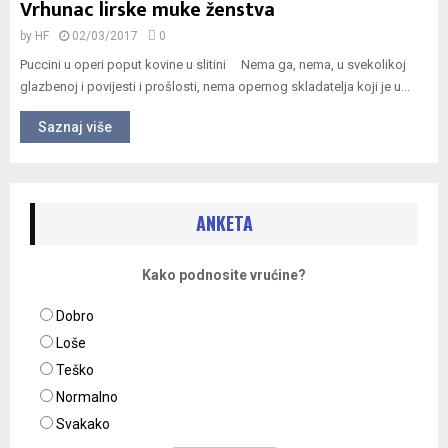
Vrhunac lirske muke ženstva
by
HF
02/03/2017
0
Puccini u operi poput kovine u slitini Nema ga, nema, u svekolikoj
glazbenoj i povijesti i prošlosti, nema opernog skladatelja koji je u...
Saznaj više
ANKETA
Kako podnosite vrućine?
Dobro
Loše
Teško
Normalno
Svakako