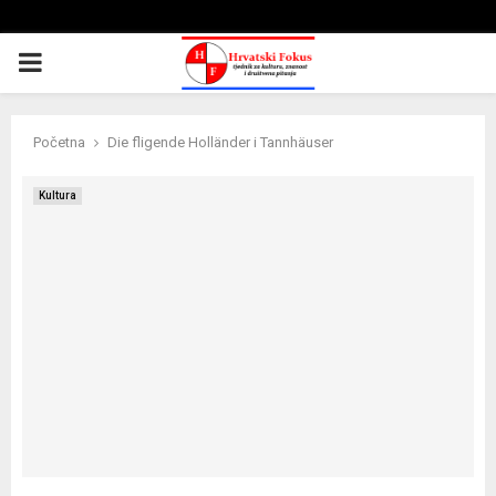
PRIMARY
MENU
Početna
Die fligende Holländer i Tannhäuser
Kultura