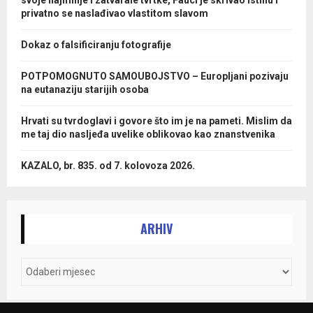
svoje najmilije i zatvarale tvrtke, Fauci je skrivao istinu i
privatno se naslađivao vlastitom slavom
Dokaz o falsificiranju fotografije
POTPOMOGNUTO SAMOUBOJSTVO – Europljani pozivaju
na eutanaziju starijih osoba
Hrvati su tvrdoglavi i govore što im je na pameti. Mislim da
me taj dio nasljeđa uvelike oblikovao kao znanstvenika
KAZALO, br. 835. od 7. kolovoza 2026.
ARHIV