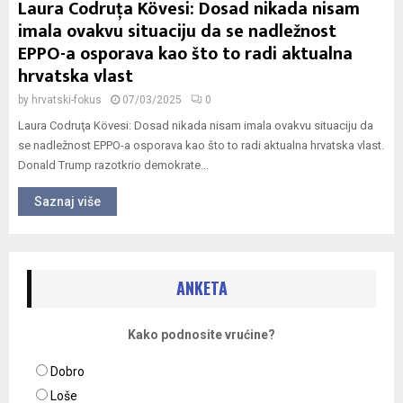
Laura Codruţa Kövesi: Dosad nikada nisam
imala ovakvu situaciju da se nadležnost
EPPO-a osporava kao što to radi aktualna
hrvatska vlast
by
hrvatski-fokus
07/03/2025
0
Laura Codruţa Kövesi: Dosad nikada nisam imala ovakvu situaciju da
se nadležnost EPPO-a osporava kao što to radi aktualna hrvatska vlast.
Donald Trump razotkrio demokrate...
Saznaj više
ANKETA
Kako podnosite vrućine?
Dobro
Loše