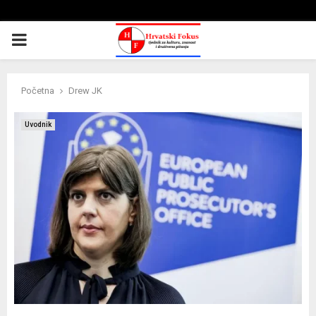
PRIMARY
MENU
Početna
Drew JK
Uvodnik