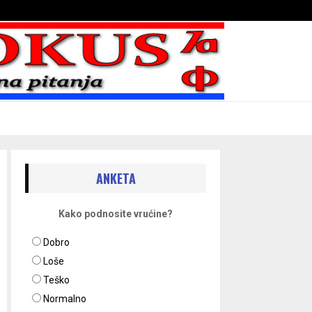
Bojni blaženika na nebesima
ANKETA
Kako podnosite vrućine?
Dobro
Loše
Teško
Normalno