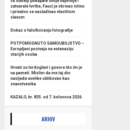
su obitelji pokapale svoje najmilije i
zatvarale tvrtke, Fauci je skrivao istinu
i privatno se naslađivao vlastitom
slavom
Dokaz o falsificiranju fotografije
POTPOMOGNUTO SAMOUBOJSTVO –
Europljani pozivaju na eutanaziju
starijih osoba
Hrvati su tvrdoglavi i govore što im je
na pameti. Mislim da me taj dio
nasljeđa uvelike oblikovao kao
znanstvenika
KAZALO, br. 835. od 7. kolovoza 2026.
ARHIV