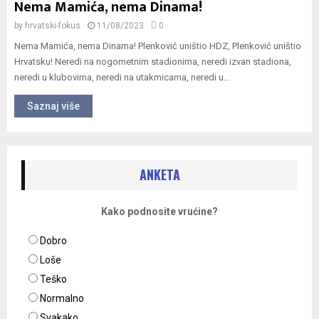
Nema Mamića, nema Dinama!
by
hrvatski-fokus
11/08/2023
0
Nema Mamića, nema Dinama! Plenković uništio HDZ, Plenković uništio
Hrvatsku! Neredi na nogometnim stadionima, neredi izvan stadiona,
neredi u klubovima, neredi na utakmicama, neredi u...
Saznaj više
ANKETA
Kako podnosite vrućine?
Dobro
Loše
Teško
Normalno
Svakako