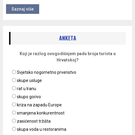
Saznaj više
ANKETA
Koji je razlog ovogodišnjem padu broja turista u
Hrvatskoj?
Svjetsko nogometno prvenstvo
skupe usluge
rat u Iranu
skupo gorivo
kriza na zapadu Europe
smanjena konkurentnost
zasićenost tržišta
skupa voda u restoranima