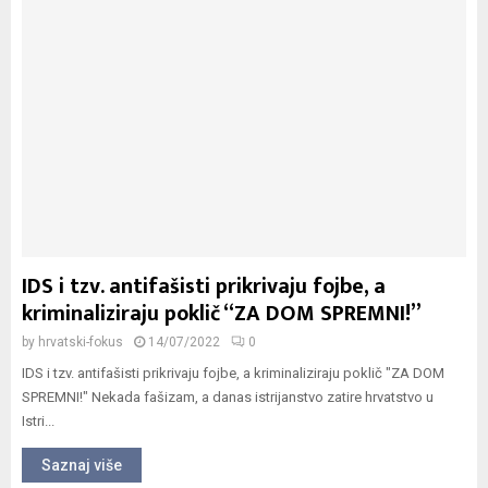
IDS i tzv. antifašisti prikrivaju fojbe, a
kriminaliziraju poklič “ZA DOM SPREMNI!”
by
hrvatski-fokus
14/07/2022
0
IDS i tzv. antifašisti prikrivaju fojbe, a kriminaliziraju poklič "ZA DOM
SPREMNI!" Nekada fašizam, a danas istrijanstvo zatire hrvatstvo u
Istri...
Saznaj više