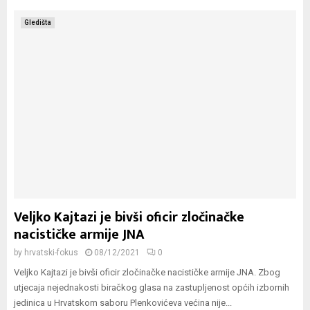
Gledišta
Veljko Kajtazi je bivši oficir zločinačke
nacističke armije JNA
by
hrvatski-fokus
08/12/2021
0
Veljko Kajtazi je bivši oficir zločinačke nacističke armije JNA. Zbog
utjecaja nejednakosti biračkog glasa na zastupljenost općih izbornih
jedinica u Hrvatskom saboru Plenkovićeva većina nije...