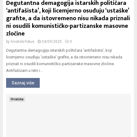
Degutantna demagogija istarskih političara
‘antifašista’, koji licemjerno osuđuju ‘ustaške’
grafite, a da istovremeno nisu nikada priznali
ni osudili komunističko-partizanske masovne
zločine
by
hrvatski-fokus
24/09/2025
0
Degutantna demagogija istarskih političara 'antifašista', koji
licemjerno osuđuju 'ustaške' grafite, a da istovremeno nisu nikada
priznali ni osudili komunističko-partizanske masovne zločine.
Antifašizam u Istri i...
Saznaj više
Hrvatska