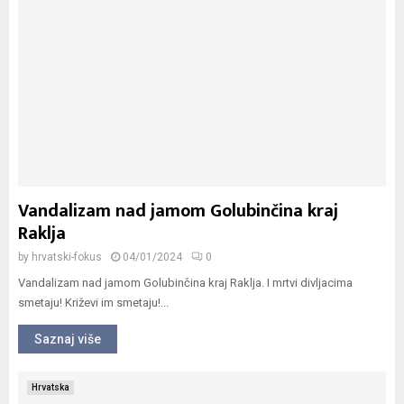
Vandalizam nad jamom Golubinčina kraj
Raklja
by
hrvatski-fokus
04/01/2024
0
Vandalizam nad jamom Golubinčina kraj Raklja. I mrtvi divljacima
smetaju! Križevi im smetaju!...
Saznaj više
Hrvatska