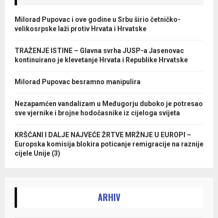
Milorad Pupovac i ove godine u Srbu širio četničko-
velikosrpske laži protiv Hrvata i Hrvatske
TRAŽENJE ISTINE – Glavna svrha JUSP-a Jasenovac
kontinuirano je klevetanje Hrvata i Republike Hrvatske
Milorad Pupovac besramno manipulira
Nezapamćen vandalizam u Međugorju duboko je potresao
sve vjernike i brojne hodočasnike iz cijeloga svijeta
KRŠĆANI I DALJE NAJVEĆE ŽRTVE MRŽNJE U EUROPI –
Europska komisija blokira poticanje remigracije na raznije
cijele Unije (3)
ARHIV