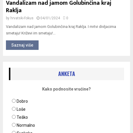
Vandalizam nad jamom Golubinčina kraj
Raklja
by
hrvatski-fokus
04/01/2024
0
Vandalizam nad jamom Golubinčina kraj Raklja. I mrtvi divljacima
smetaju! Križevi im smetaju!...
Saznaj više
ANKETA
Kako podnosite vrućine?
Dobro
Loše
Teško
Normalno