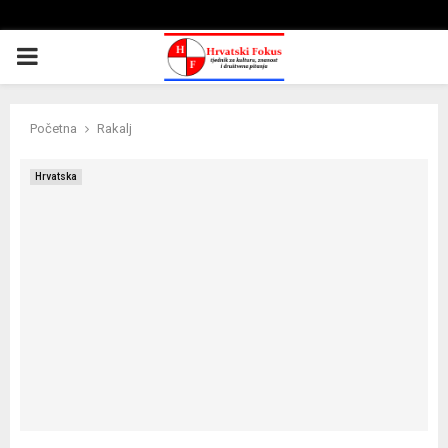
PRIMARY
MENU
Početna
Rakalj
Hrvatska