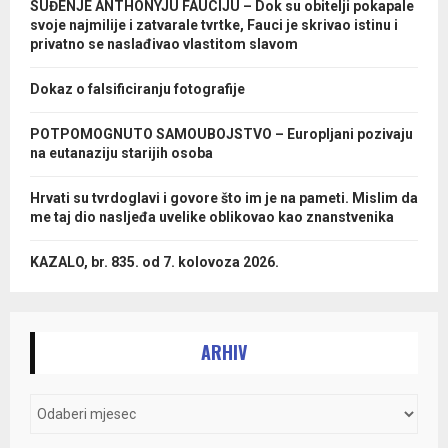
SUĐENJE ANTHONYJU FAUCIJU – Dok su obitelji pokapale
svoje najmilije i zatvarale tvrtke, Fauci je skrivao istinu i
privatno se naslađivao vlastitom slavom
Dokaz o falsificiranju fotografije
POTPOMOGNUTO SAMOUBOJSTVO – Europljani pozivaju
na eutanaziju starijih osoba
Hrvati su tvrdoglavi i govore što im je na pameti. Mislim da
me taj dio nasljeđa uvelike oblikovao kao znanstvenika
KAZALO, br. 835. od 7. kolovoza 2026.
ARHIV